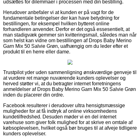
udsættes for dilemmaer i processen med din bestilling.
Herudover anbefaler vi at kunden er på vagt for de
fundamentale betingelser der kan have betydning for
bestillingen, for eksempel hvilken bytteret online
forhandleren anvender. Derfor er det også essesentielt, at
man stadigvæk gemmer sin kvitteringsmail, således man når
som helst kan vidne om bestillingen af Drops Baby Merino
Garn Mix 50 Salvie Grøn, uafhængig om du leder efter et
produkt til en herre eller dame.
Trustpilot yder uden sammenligning ønskværdige genveje til
at vurdere ret mange nuværende kunders oplevelser og
herved støtter vi, at du betragter internet forretningens
anmeldelser af Drops Baby Merino Garn Mix 50 Salvie Grøn
inden du placerer din ordre.
Facebook resulterer i derudover ultra hensigtsmæssige
muligheder for at få indtryk af online virksomhedens
kundetilfredshed. Desuden møder vi en del internet
varehuse som giver folk mulighed for at skrive en omtale af
købsoplevelsen, hvilket også bør bruges til at afveje tidligere
kunders oplevelser.