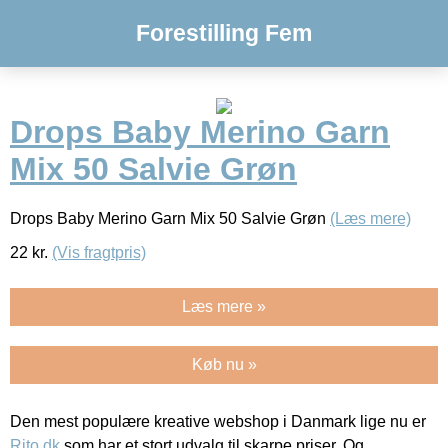
Forestilling Fem
Drops Baby Merino Garn
Mix 50 Salvie Grøn
Drops Baby Merino Garn Mix 50 Salvie Grøn
(Læs mere)
22
kr.
(Vis fragtpris)
Læs mere »
Køb nu »
Den mest populære kreative webshop i Danmark lige nu er
Rito.dk
som har et stort udvalg til skarpe priser. Og