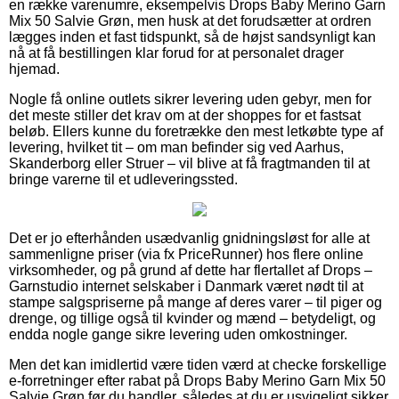
en række varenumre, eksempelvis Drops Baby Merino Garn
Mix 50 Salvie Grøn, men husk at det forudsætter at ordren
lægges inden et fast tidspunkt, så de højst sandsynligt kan
nå at få bestillingen klar forud for at personalet drager
hjemad.
Nogle få online outlets sikrer levering uden gebyr, men for
det meste stiller det krav om at der shoppes for et fastsat
beløb. Ellers kunne du foretrække den mest letkøbte type af
levering, hvilket tit – om man befinder sig ved Aarhus,
Skanderborg eller Struer – vil blive at få fragtmanden til at
bringe varerne til et udleveringssted.
Det er jo efterhånden usædvanlig gnidningsløst for alle at
sammenligne priser (via fx PriceRunner) hos flere online
virksomheder, og på grund af dette har flertallet af Drops –
Garnstudio internet selskaber i Danmark været nødt til at
stampe salgspriserne på mange af deres varer – til piger og
drenge, og tillige også til kvinder og mænd – betydeligt, og
endda nogle gange sikre levering uden omkostninger.
Men det kan imidlertid være tiden værd at checke forskellige
e-forretninger efter rabat på Drops Baby Merino Garn Mix 50
Salvie Grøn før du handler, således at du er usvigeligt sikker