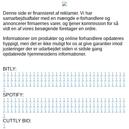
Denne side er finansieret af reklamer. Vi har
samarbejdsaftaler med en mængde e-forhandlere og
annoncerer firmaernes varer, og tjener kommission for så
vidt en af vores besøgende foretager en ordre.
Informationer om produkter og online forhandlere opdateres
hyppigt, men det er ikke muligt for os at give garantier imod
justeringer der er udarbejdet siden vi sidste gang
opdaterede hjemmesidens informationer.
BITLY:
1
1
1
1
1
1
1
1
1
1
1
1
1
1
1
1
1
1
1
1
1
1
1
1
1
1
1
1
1
1
1
1
1
1
1
1
1
1
1
1
1
1
1
1
1
1
1
1
1
1
1
1
1
1
1
1
1
1
1
1
1
1
1
1
1
1
1
1
1
1
1
1
1
1
1
1
1
1
1
1
1
1
1
1
1
1
1
1
1
1
1
1
1
1
1
1
1
1
1
1
SPOTIFY:
1
1
1
1
1
1
1
1
1
1
1
1
1
1
1
1
1
1
1
1
1
1
1
1
1
1
1
1
1
1
1
1
1
1
1
1
1
1
1
1
1
1
1
1
1
1
1
1
1
1
1
1
1
1
1
1
1
1
1
1
1
1
1
1
1
1
1
1
1
1
1
1
1
1
1
1
1
1
1
1
1
1
1
1
1
1
1
1
1
1
1
1
1
1
1
1
1
1
1
1
CUTTLY BIO:
1