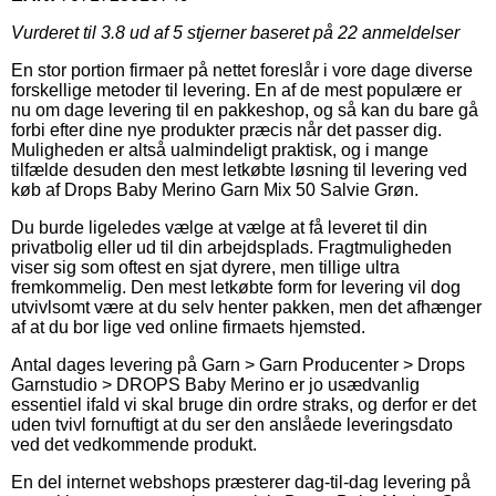
Vurderet til
3.8
ud af 5 stjerner baseret på
22
anmeldelser
En stor portion firmaer på nettet foreslår i vore dage diverse
forskellige metoder til levering. En af de mest populære er
nu om dage levering til en pakkeshop, og så kan du bare gå
forbi efter dine nye produkter præcis når det passer dig.
Muligheden er altså ualmindeligt praktisk, og i mange
tilfælde desuden den mest letkøbte løsning til levering ved
køb af Drops Baby Merino Garn Mix 50 Salvie Grøn.
Du burde ligeledes vælge at vælge at få leveret til din
privatbolig eller ud til din arbejdsplads. Fragtmuligheden
viser sig som oftest en sjat dyrere, men tillige ultra
fremkommelig. Den mest letkøbte form for levering vil dog
utvivlsomt være at du selv henter pakken, men det afhænger
af at du bor lige ved online firmaets hjemsted.
Antal dages levering på Garn > Garn Producenter > Drops
Garnstudio > DROPS Baby Merino er jo usædvanlig
essentiel ifald vi skal bruge din ordre straks, og derfor er det
uden tvivl fornuftigt at du ser den anslåede leveringsdato
ved det vedkommende produkt.
En del internet webshops præsterer dag-til-dag levering på