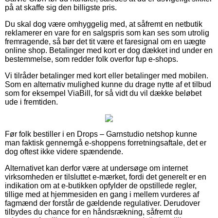
på at skaffe sig den billigste pris.
Du skal dog være omhyggelig med, at såfremt en netbutik
reklamerer en vare for en salgspris som kan ses som utrolig
fremragende, så bør det tit være et faresignal om en uægte
online shop. Betalinger med kort er dog dækket ind under en
bestemmelse, som redder folk overfor fup e-shops.
Vi tilråder betalinger med kort eller betalinger med mobilen.
Som en alternativ mulighed kunne du drage nytte af et tilbud
som for eksempel ViaBill, for så vidt du vil dække beløbet
ude i fremtiden.
Før folk bestiller i en Drops – Garnstudio netshop kunne
man faktisk gennemgå e-shoppens forretningsaftale, det er
dog oftest ikke videre spændende.
Alternativet kan derfor være at undersøge om internet
virksomheden er tilsluttet e-mærket, fordi det generelt er en
indikation om at e-butikken opfylder de opstillede regler,
tillige med at hjemmesiden en gang i mellem vurderes af
fagmænd der forstår de gældende regulativer. Derudover
tilbydes du chance for en håndsrækning, såfremt du