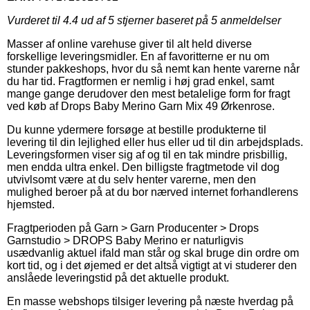
Vurderet til
4.4
ud af 5 stjerner baseret på
5
anmeldelser
Masser af online varehuse giver til alt held diverse
forskellige leveringsmidler. En af favoritterne er nu om
stunder pakkeshops, hvor du så nemt kan hente varerne når
du har tid. Fragtformen er nemlig i høj grad enkel, samt
mange gange derudover den mest betalelige form for fragt
ved køb af Drops Baby Merino Garn Mix 49 Ørkenrose.
Du kunne ydermere forsøge at bestille produkterne til
levering til din lejlighed eller hus eller ud til din arbejdsplads.
Leveringsformen viser sig af og til en tak mindre prisbillig,
men endda ultra enkel. Den billigste fragtmetode vil dog
utvivlsomt være at du selv henter varerne, men den
mulighed beroer på at du bor nærved internet forhandlerens
hjemsted.
Fragtperioden på Garn > Garn Producenter > Drops
Garnstudio > DROPS Baby Merino er naturligvis
usædvanlig aktuel ifald man står og skal bruge din ordre om
kort tid, og i det øjemed er det altså vigtigt at vi studerer den
anslåede leveringstid på det aktuelle produkt.
En masse webshops tilsiger levering på næste hverdag på