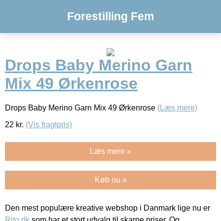
Forestilling Fem
Drops Baby Merino Garn
Mix 49 Ørkenrose
Drops Baby Merino Garn Mix 49 Ørkenrose
(Læs mere)
22
kr.
(Vis fragtpris)
Læs mere »
Køb nu »
Den mest populære kreative webshop i Danmark lige nu er
Rito.dk
som har et stort udvalg til skarpe priser. Og