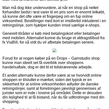
Man må dog ikke undervurdere, at når en shop på nettet
forhandler bedst i test varer til en pris som er enormt letkøbt,
så kunne det ofte være et fingerpeg om en fup online
virksomhed. Bestillinger med kort er imidlertid inkluderet i en
retningslinje, som hjælper kunden imod uærlige e-shops.
Generelt tilråder vi køb med betalingskort eller betalinger
med mobilen. Alternativt kunne du bruge et afdragstilbud fra
fx ViaBill, for så vidt du vil afbetale betalingen senere.
Forud for at nogen køber på en Drops – Garnstudio shop
kunne man ideelt set få overblik over shoppens
handelsaftale, dog er det tit et tidskrævende arbejde.
Et andet alternativ kunne derfor være at se hvorvidt online
shoppen er tilsluttet e-mærket, siden det typisk er en
sikkerhed for at online virksomheden adlyder de danske
retningslinjer, samt at forretningen jævnligt gennemses af
jurister som er inde i lovene på området. Dette er desuden
din lejlighed til at få bistand, når du får udfordringer med din
shopping.