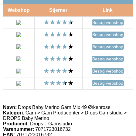
Webshop
Stjerner
Link
Besøg webshop
Besøg webshop
Besøg webshop
Besøg webshop
Besøg webshop
Besøg webshop
Navn:
Drops Baby Merino Garn Mix 49 Ørkenrose
Kategori:
Garn > Garn Producenter > Drops Garnstudio >
DROPS Baby Merino
Producent:
Drops – Garnstudio
Varenummer:
7071723016732
EAN:
7071723016732