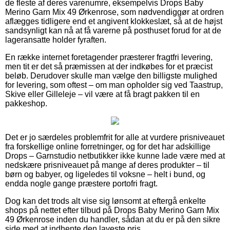
de fleste af deres varenumre, eksempelvis Drops Baby
Merino Garn Mix 49 Ørkenrose, som nødvendiggør at ordren
aflægges tidligere end et angivent klokkeslæt, så at de højst
sandsynligt kan nå at få varerne på posthuset forud for at de
lageransatte holder fyraften.
En række internet foretagender præsterer fragtfri levering,
men tit er det så præmissen at der indkøbes for et præcist
beløb. Derudover skulle man vælge den billigste mulighed
for levering, som oftest – om man opholder sig ved Taastrup,
Skive eller Gilleleje – vil være at få bragt pakken til en
pakkeshop.
Det er jo særdeles problemfrit for alle at vurdere prisniveauet
fra forskellige online forretninger, og for det har adskillige
Drops – Garnstudio netbutikker ikke kunne lade være med at
nedskære prisniveauet på mange af deres produkter – til
børn og babyer, og ligeledes til voksne – helt i bund, og
endda nogle gange præstere portofri fragt.
Dog kan det trods alt vise sig lønsomt at eftergå enkelte
shops på nettet efter tilbud på Drops Baby Merino Garn Mix
49 Ørkenrose inden du handler, sådan at du er på den sikre
side med at indhente den laveste pris.