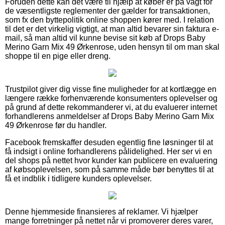
Foruden dette kan det være til hjælp at køber er på vagt for
de væsentligste reglementer der gælder for transaktionen,
som fx den byttepolitik online shoppen kører med. I relation
til det er det virkelig vigtigt, at man altid bevarer sin faktura e-
mail, så man altid vil kunne bevise sit køb af Drops Baby
Merino Garn Mix 49 Ørkenrose, uden hensyn til om man skal
shoppe til en pige eller dreng.
Trustpilot giver dig visse fine muligheder for at kortlægge en
længere række forhenværende konsumenters oplevelser og
på grund af dette rekommanderer vi, at du evaluerer internet
forhandlerens anmeldelser af Drops Baby Merino Garn Mix
49 Ørkenrose før du handler.
Facebook fremskaffer desuden egentlig fine løsninger til at
få indsigt i online forhandlerens pålidelighed. Her ser vi en
del shops på nettet hvor kunder kan publicere en evaluering
af købsoplevelsen, som på samme måde bør benyttes til at
få et indblik i tidligere kunders oplevelser.
Denne hjemmeside finansieres af reklamer. Vi hjælper
mange forretninger på nettet når vi promoverer deres varer,