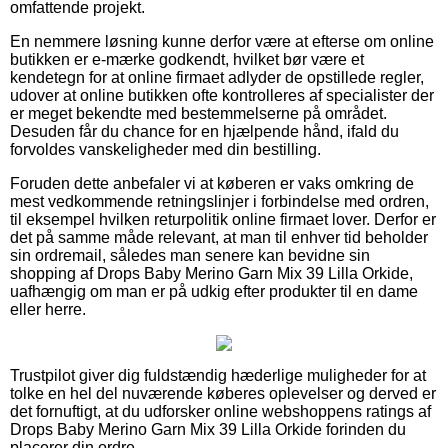
omfattende projekt.
En nemmere løsning kunne derfor være at efterse om online
butikken er e-mærke godkendt, hvilket bør være et
kendetegn for at online firmaet adlyder de opstillede regler,
udover at online butikken ofte kontrolleres af specialister der
er meget bekendte med bestemmelserne på området.
Desuden får du chance for en hjælpende hånd, ifald du
forvoldes vanskeligheder med din bestilling.
Foruden dette anbefaler vi at køberen er vaks omkring de
mest vedkommende retningslinjer i forbindelse med ordren,
til eksempel hvilken returpolitik online firmaet lover. Derfor er
det på samme måde relevant, at man til enhver tid beholder
sin ordremail, således man senere kan bevidne sin
shopping af Drops Baby Merino Garn Mix 39 Lilla Orkide,
uafhængig om man er på udkig efter produkter til en dame
eller herre.
Trustpilot giver dig fuldstændig hæderlige muligheder for at
tolke en hel del nuværende køberes oplevelser og derved er
det fornuftigt, at du udforsker online webshoppens ratings af
Drops Baby Merino Garn Mix 39 Lilla Orkide forinden du
placerer din ordre.