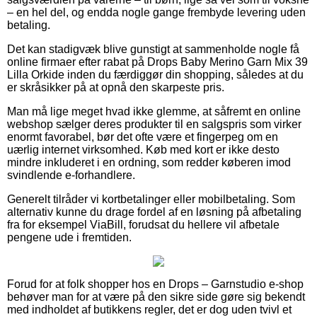
– en hel del, og endda nogle gange frembyde levering uden
betaling.
Det kan stadigvæk blive gunstigt at sammenholde nogle få
online firmaer efter rabat på Drops Baby Merino Garn Mix 39
Lilla Orkide inden du færdiggør din shopping, således at du
er skråsikker på at opnå den skarpeste pris.
Man må lige meget hvad ikke glemme, at såfremt en online
webshop sælger deres produkter til en salgspris som virker
enormt favorabel, bør det ofte være et fingerpeg om en
uærlig internet virksomhed. Køb med kort er ikke desto
mindre inkluderet i en ordning, som redder køberen imod
svindlende e-forhandlere.
Generelt tilråder vi kortbetalinger eller mobilbetaling. Som
alternativ kunne du drage fordel af en løsning på afbetaling
fra for eksempel ViaBill, forudsat du hellere vil afbetale
pengene ude i fremtiden.
Forud for at folk shopper hos en Drops – Garnstudio e-shop
behøver man for at være på den sikre side gøre sig bekendt
med indholdet af butikkens regler, det er dog uden tvivl et