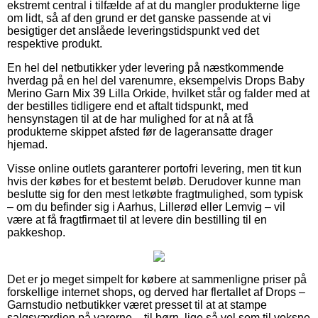
ekstremt central i tilfælde af at du mangler produkterne lige
om lidt, så af den grund er det ganske passende at vi
besigtiger det anslåede leveringstidspunkt ved det
respektive produkt.
En hel del netbutikker yder levering på næstkommende
hverdag på en hel del varenumre, eksempelvis Drops Baby
Merino Garn Mix 39 Lilla Orkide, hvilket står og falder med at
der bestilles tidligere end et aftalt tidspunkt, med
hensynstagen til at de har mulighed for at nå at få
produkterne skippet afsted før de lageransatte drager
hjemad.
Visse online outlets garanterer portofri levering, men tit kun
hvis der købes for et bestemt beløb. Derudover kunne man
beslutte sig for den mest letkøbte fragtmulighed, som typisk
– om du befinder sig i Aarhus, Lillerød eller Lemvig – vil
være at få fragtfirmaet til at levere din bestilling til en
pakkeshop.
Det er jo meget simpelt for købere at sammenligne priser på
forskellige internet shops, og derved har flertallet af Drops –
Garnstudio netbutikker været presset til at at stampe
salgsværdien på varerne – til børn, lige så vel som til voksne