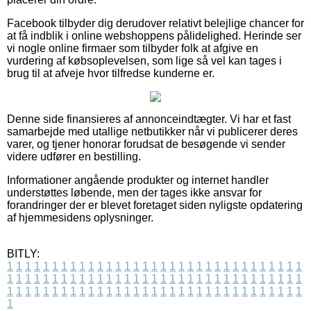
Facebook tilbyder dig derudover relativt belejlige chancer for
at få indblik i online webshoppens pålidelighed. Herinde ser
vi nogle online firmaer som tilbyder folk at afgive en
vurdering af købsoplevelsen, som lige så vel kan tages i
brug til at afveje hvor tilfredse kunderne er.
Denne side finansieres af annonceindtægter. Vi har et fast
samarbejde med utallige netbutikker når vi publicerer deres
varer, og tjener honorar forudsat de besøgende vi sender
videre udfører en bestilling.
Informationer angående produkter og internet handler
understøttes løbende, men der tages ikke ansvar for
forandringer der er blevet foretaget siden nyligste opdatering
af hjemmesidens oplysninger.
BITLY:
1
1
1
1
1
1
1
1
1
1
1
1
1
1
1
1
1
1
1
1
1
1
1
1
1
1
1
1
1
1
1
1
1
1
1
1
1
1
1
1
1
1
1
1
1
1
1
1
1
1
1
1
1
1
1
1
1
1
1
1
1
1
1
1
1
1
1
1
1
1
1
1
1
1
1
1
1
1
1
1
1
1
1
1
1
1
1
1
1
1
1
1
1
1
1
1
1
1
1
1