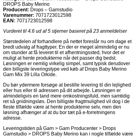
DROPS Baby Merino
Producent:
Drops – Garnstudio
Varenummer:
7071723012598
EAN:
7071723012598
Vurderet til
4.6
ud af 5 stjerner baseret på
23
anmeldelser
Størstedelen af forhandlere på nettet foreslår nu om dage et
bredt udvalg af fragttyper. En der er meget almindelig er nu
om stunder at få leveret til et afhentningssted, hvor det er
muligt at hente produkterne når det passer dig bedst.
Løsningen er nemlig virkelig simpel, samt typisk derudover
den billigste leveringstype ved køb af Drops Baby Merino
Garn Mix 39 Lilla Orkide.
Du bør ydermere forsøge at bestille levering til din lejlighed
eller hus eller til adressen på dit arbejde. Løsningen er
almindeligvis en tand mere omkostningsfuld, men samtidig
ret så gnidningsløs. Den billigste fragtmulighed vil dog i de
fleste tilfælde være at hente produkterne selv, men den
løsning afhænger af at du bor tæt på e-forretningens
adresse.
Leveringstiden på Garn > Garn Producenter > Drops
Garnstudio > DROPS Baby Merino kan i nogle tilfælde være