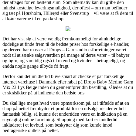
der aftages for en bestemt sum. Som alternativ kan du gribe den
mindst kostelige leveringsmulighed, der oftest – om man befinder
sig tæt på Hørsholm, Hillerød eller Svenstrup – vil være at få dem til
at køre varerne til en pakkeshop.
Det har vist sig at være vældig fremkommeligt for almindelige
dødelige at finde frem til de bedste priser hos forskellige e-handler,
og derved har masser af Drops – Garnstudio e-forretninger været
nødt til at sænke salgsværdien på mange af deres varer – til babyer
og børn, og samtidig også til mænd og kvinder – betragteligt, og
endda nogle gange tilbyde fri fragt.
Derfor kan det imidlertid blive smart at checke et par forskellige
internet varehuse i Danmark efter rabat på Drops Baby Merino Garn
Mix 23 Lys Beige inden du gennemfører din bestilling, således at du
er skråsikker på at indhente den bedste pris.
Du skal lige meget hvad være opmærksom på, at i tilfælde af at en
shop på nettet frembyder et produkt for en udsalgspris der er helt
fantastisk billig, så kunne det undertiden være en indikation på en
snydagtig online forretning. Shopping med kort er imidlertid
inkluderet i et lovbud, som beskytter dig som kunde imod
bedrageriske outlets på nettet.