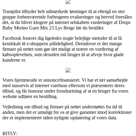
Trustpilot tilbyder helt udmærkede løsninger til at eftergå en stor
gruppe forhenværende forbrugeres evalueringer og herved foreslåes
det, at du bliver klogere på internet selskabets vurderinger af Drops
Baby Merino Garn Mix 23 Lys Beige før du bestiller.
Facebook forærer dig ligeledes nogle belejlige metoder til at få
kendskab til e-shoppens pålidelighed. Derudover er der mange
firmaer på nettet som gør det muligt at notere en vurdering af
købsoplevelsen, som desuden må bruges til at afveje hvor glade
kunderne er.
Vores hjemmeside er annoncefinansieret. Vi har et tæt samarbejde
med massevis af internet varehuse eftersom vi præsenterer deres
tilbud, og får honorar under forudsætning af at en bruger fra vores
website udfører en bestilling.
Vejledning om tilbud og firmaer på nettet understøttes fra tid til
anden, men det er umuligt for os at give garantier imod korrektioner
der er implementeret siden nyligste opdatering af vores data.
BITLY: