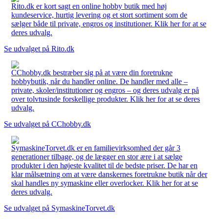
Rito.dk er kort sagt en online hobby butik med høj
kundeservice, hurtig levering og et stort sortiment som de
sælger både til private, engros og institutioner. Klik her for at se
deres udvalg.
Se udvalget på Rito.dk
CChobby.dk bestræber sig på at være din foretrukne
hobbybutik, når du handler online. De handler med alle –
private, skoler/institutioner og engros – og deres udvalg er på
over tolvtusinde forskellige produkter. Klik her for at se deres
udvalg.
Se udvalget på CChobby.dk
SymaskineTorvet.dk er en familievirksomhed der går 3
generationer tilbage, og de lægger en stor ære i at sælge
produkter i den højeste kvalitet til de bedste priser. De har en
klar målsætning om at være danskernes foretrukne butik når der
skal handles ny symaskine eller overlocker. Klik her for at se
deres udvalg.
Se udvalget på SymaskineTorvet.dk