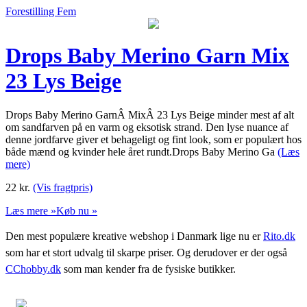
Forestilling Fem
Drops Baby Merino Garn Mix
23 Lys Beige
Drops Baby Merino GarnÂ MixÂ 23 Lys Beige minder mest af alt
om sandfarven på en varm og eksotisk strand. Den lyse nuance af
denne jordfarve giver et behageligt og fint look, som er populært hos
både mænd og kvinder hele året rundt.Drops Baby Merino Ga
(Læs
mere)
22
kr.
(Vis fragtpris)
Læs mere »
Køb nu »
Den mest populære kreative webshop i Danmark lige nu er
Rito.dk
som har et stort udvalg til skarpe priser. Og derudover er der også
CChobby.dk
som man kender fra de fysiske butikker.