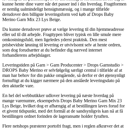
kunne hente dine varer når det passer ind i din hverdag. Fragtformen
er nemlig ualmindeligt hensigtsmæssig, og i mange tilfælde
derudover den billigste leveringsform ved køb af Drops Baby
Merino Garn Mix 23 Lys Beige.
Du kunne derudover prøve at vælge levering til din hjemmeadresse
eller ud til dit arbejde. Fragttypen bliver typisk en lille smule mere
omkostningsfuld, men ligeledes yderst praktisk. Den mest
prisbevidste løsning til levering er utvivlsomt selv at hente ordren,
som dog forudsætter at du befinder dig nærved internet
forhandlerens arbejdslager.
Leveringstiden på Garn > Garn Producenter > Drops Garnstudio >
DROPS Baby Merino er selvfølgelig særligt central i tilfælde af at
man har behov for din pakke omgående, så derfor er det øjensynligt
fornuftigt at du kigger nærmere på den anslåede leveringsdato på
den aktuelle vare.
En hel del webbutikker udlover levering på næste hverdag på
mange varenumre, eksempelvis Drops Baby Merino Garn Mix 23
Lys Beige, hvilket dog er afhængig af at bestillingen laves forud for
et givent tidspunkt, med det formål at de sandsynligvis kan nå at få
bestillingen ordnet forinden de lageransatte holder fyraften.
Flere netshops præsterer portofri fragt, men i reglen afkræver det at