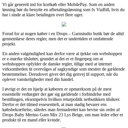
Vi går generelt ind for kortkøb eller MobilePay. Som en anden
løsning bør du benytte en afbetalingsløsning som fx ViaBill, hvis du
har i sinde at klare betalingen over flere uger.
Forud for at nogen køber i en Drops – Garnstudio butik bør de altid
gennemlæse deres regler, men det er undertiden et omfattende
projekt.
En anden valgmulighed kan derfor være at tjekke om webshoppen
er e-mærke tilsluttet, grundet at det er et fingerpeg om at
webshoppen opfylder de danske regler, tillige med at internet
virksomheden tit overvåges af sagkyndige som mestrer de gældende
bestemmelser. Derudover giver det dig genvej til support, når du
oplever vanskeligheder med din handel.
I øvrigt er det en hjælp at køberen er opmærksom på de mest
essentielle vedtægter der gør sig gældende i forbindelse med
bestillingen, eksempelvis hvilken returpolitik netbutikken tilsikrer.
Derfor er det tilmed essesentielt, at man stadig bevarer ens
købsbekræftelse, således man fremadrettet kan bevise sin ordre af
Drops Baby Merino Garn Mix 23 Lys Beige, om man leder efter et
produkt til en mand eller kvinde.