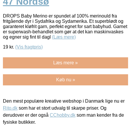
47 Nordsø
DROPS Baby Merino er spundet af 100% merinould fra
fritgående dyr i Sydafrika og Sydamerika. Et superblødt og
garanteret kløfrit garn, perfekt egnet for sart babyhud. Garnet
er superwash-behandlet som gør at det kan maskinvaskes
og egner sig fint til dagl
(Læs mere)
19
kr.
(Vis fragtpris)
Læs mere »
Køb nu »
Den mest populære kreative webshop i Danmark lige nu er
Rito.dk
som har et stort udvalg til skarpe priser. Og
derudover er der også
CChobby.dk
som man kender fra de
fysiske butikker.