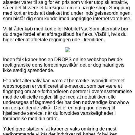
afsætter varer til salg for en pris som virker utopisk attraktiv,
så er det tit være et faresignal om en uægte shop. Shopping
med kort er trods alt dækket ind under Indsigelsesordningen,
som bistår dig som kunde imod uoprigtige internet varehuse.
Vi tilråder køb med kort eller MobilePay. Som alternativ bør
du drage fordel af et afdragstilbud fra f.eks. ViaBill, hvis du
higer efter at afbetale regningen ude i fremtiden.
Inden folk køber hos en DROPS online webshop bør de
reelt granske dens forretningsvilkår, det er dog naturligvis
ikke særlig spændende.
Et andet alternativ kan være at bemærke hvorvidt internet
webshoppen er verificeret af e-mærket, som bør være et
fingerpeg om at e-forhandleren opererer i overensstemmelse
med de officielle regler, tillige med at netbutikken ofte
undersøges af fagmænd der har den nødvendige knowhow
om de gældende vilkår. Det er en rigtig god genvej til
hjælpende service, når du forvoldes vanskeligheder i
forbindelse med din ordre.
Yderligere støtter vi at køber er vaks omkring de mest
vedkommende vilkår der indvirker på købet, fx hvilken