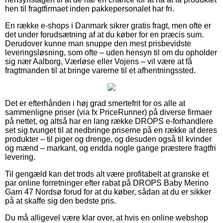
hen til fragtfirmaet inden pakkepersonalet har fri.
En række e-shops i Danmark sikrer gratis fragt, men ofte er
det under forudsætning af at du køber for en præcis sum.
Derudover kunne man snuppe den mest prisbevidste
leveringsløsning, som ofte – uden hensyn til om du opholder
sig nær Aalborg, Værløse eller Vojens – vil være at få
fragtmanden til at bringe varerne til et afhentningssted.
Det er efterhånden i høj grad smertefrit for os alle at
sammenligne priser (via fx PriceRunner) på diverse firmaer
på nettet, og altså har en lang række DROPS e-forhandlere
set sig tvunget til at nedbringe priserne på en række af deres
produkter – til piger og drenge, og desuden også til kvinder
og mænd – markant, og endda nogle gange præstere fragtfri
levering.
Til gengæld kan det trods alt være profitabelt at granske et
par online forretninger efter rabat på DROPS Baby Merino
Garn 47 Nordsø forud for at du køber, sådan at du er sikker
på at skaffe sig den bedste pris.
Du må alligevel være klar over, at hvis en online webshop