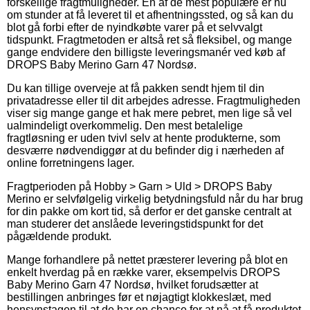
forskellige fragtmuligheder. En af de mest populære er nu
om stunder at få leveret til et afhentningssted, og så kan du
blot gå forbi efter de nyindkøbte varer på et selvvalgt
tidspunkt. Fragtmetoden er altså ret så fleksibel, og mange
gange endvidere den billigste leveringsmanér ved køb af
DROPS Baby Merino Garn 47 Nordsø.
Du kan tillige overveje at få pakken sendt hjem til din
privatadresse eller til dit arbejdes adresse. Fragtmuligheden
viser sig mange gange et hak mere pebret, men lige så vel
ualmindeligt overkommelig. Den mest betalelige
fragtløsning er uden tvivl selv at hente produkterne, som
desværre nødvendiggør at du befinder dig i nærheden af
online forretningens lager.
Fragtperioden på Hobby > Garn > Uld > DROPS Baby
Merino er selvfølgelig virkelig betydningsfuld når du har brug
for din pakke om kort tid, så derfor er det ganske centralt at
man studerer det anslåede leveringstidspunkt for det
pågældende produkt.
Mange forhandlere på nettet præsterer levering på blot en
enkelt hverdag på en række varer, eksempelvis DROPS
Baby Merino Garn 47 Nordsø, hvilket forudsætter at
bestillingen anbringes før et nøjagtigt klokkeslæt, med
hensynstagen til at de har en chance for at nå at få produktet