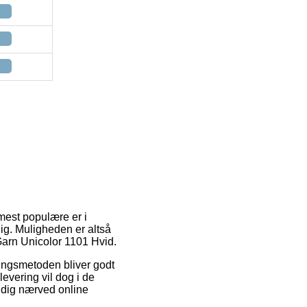
 mest populære er i
ig. Muligheden er altså
Garn Unicolor 1101 Hvid.
eringsmetoden bliver godt
evering vil dog i de
 dig nærved online