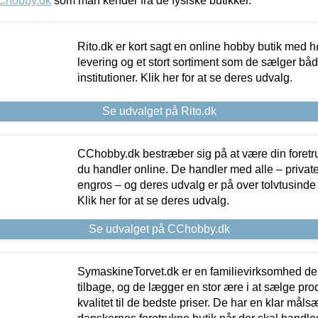
Chobby.dk
som man kender fra de fysiske butikker.
Rito.dk er kort sagt en online hobby butik med h
levering og et stort sortiment som de sælger både
institutioner. Klik her for at se deres udvalg.
Se udvalget på Rito.dk
CChobby.dk bestræber sig på at være din foretr
du handler online. De handler med alle – private,
engros – og deres udvalg er på over tolvtusinde 
Klik her for at se deres udvalg.
Se udvalget på CChobby.dk
SymaskineTorvet.dk er en familievirksomhed der
tilbage, og de lægger en stor ære i at sælge pro
kvalitet til de bedste priser. De har en klar mål