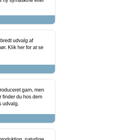
s ny symaskine eller
 bredt udvalg af
r. Klik her for at se
produceret garn, men
or finder du hos dem
es udvalg.
roduktion, naturlige