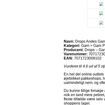
Navn:
Drops Andes Garn
Kategori:
Garn > Garn P
Producent:
Drops – Gar
Varenummer:
7071723
EAN:
7071723008102
Vurderet til
4.6
ud af 5 st
En hel del online outlets
øjeblikket pakkeshops, h
ualmindeligt nem, og oft
Du kunne tillige forsøge 
nok en tand mere pebret, 
fleste tilfælde være sel
shoppens lager.