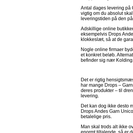
Antal dages levering på
vigtig om du absolut skal
leveringstiden på den p
Adskillige online butik
eksempelvis Drops Andes 
klokkeslæt, så at de gar
Nogle online firmaer byde
et konkret beløb. Alterna
befinder sig nær Kolding,
Det er rigtig hensigtsmæs
har mange Drops – Garns
deres produkter – til dre
levering.
Det kan dog ikke desto m
Drops Andes Garn Unicolo
betalelige pris.
Man skal trods alt ikke ov
enormt tiltalende, så er 