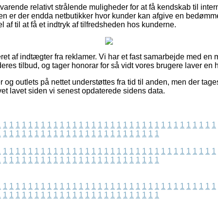
varende relativt strålende muligheder for at få kendskab til inter
n er der endda netbutikker hvor kunder kan afgive en bedømmel
 af til at få et indtryk af tilfredsheden hos kunderne.
ret af indtægter fra reklamer. Vi har et fast samarbejde med en m
deres tilbud, og tager honorar for så vidt vores brugere laver en 
og outlets på nettet understøttes fra tid til anden, men der tage
vet lavet siden vi senest opdaterede sidens data.
1
1
1
1
1
1
1
1
1
1
1
1
1
1
1
1
1
1
1
1
1
1
1
1
1
1
1
1
1
1
1
1
1
1
1
1
1
1
1
1
1
1
1
1
1
1
1
1
1
1
1
1
1
1
1
1
1
1
1
1
1
1
1
1
1
1
1
1
1
1
1
1
1
1
1
1
1
1
1
1
1
1
1
1
1
1
1
1
1
1
1
1
1
1
1
1
1
1
1
1
1
1
1
1
1
1
1
1
1
1
1
1
1
1
1
1
1
1
1
1
1
1
1
1
1
1
1
1
1
1
1
1
1
1
1
1
1
1
1
1
1
1
1
1
1
1
1
1
1
1
1
1
1
1
1
1
1
1
1
1
1
1
1
1
1
1
1
1
1
1
1
1
1
1
1
1
1
1
1
1
1
1
1