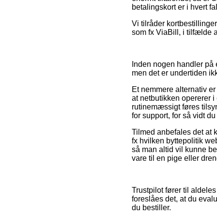
betalingskort er i hvert 
Vi tilråder kortbestillin
som fx ViaBill, i tilfæld
Inden nogen handler på e
men det er undertiden i
Et nemmere alternativ er 
at netbutikken opererer 
rutinemæssigt føres til
for support, for så vidt 
Tilmed anbefales det at 
fx hvilken byttepolitik web
så man altid vil kunne b
vare til en pige eller dren
Trustpilot fører til alde
foreslåes det, at du eva
du bestiller.