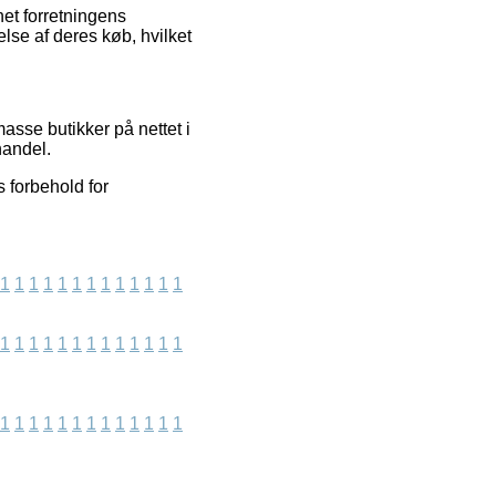
net forretningens
se af deres køb, hvilket
asse butikker på nettet i
handel.
s forbehold for
1
1
1
1
1
1
1
1
1
1
1
1
1
1
1
1
1
1
1
1
1
1
1
1
1
1
1
1
1
1
1
1
1
1
1
1
1
1
1