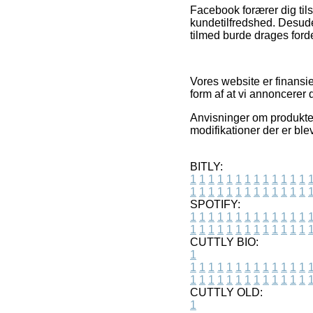
Facebook forærer dig tils
kundetilfredshed. Desude
tilmed burde drages fordel
Vores website er finansie
form af at vi annoncerer 
Anvisninger om produkter 
modifikationer der er ble
BITLY:
1
1
1
1
1
1
1
1
1
1
1
1
1
1
1
1
1
1
1
1
1
1
1
1
1
1
SPOTIFY:
1
1
1
1
1
1
1
1
1
1
1
1
1
1
1
1
1
1
1
1
1
1
1
1
1
1
CUTTLY BIO:
1
1
1
1
1
1
1
1
1
1
1
1
1
1
1
1
1
1
1
1
1
1
1
1
1
1
1
CUTTLY OLD:
1