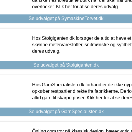
danskernes foretrukne butik når der skal handle
overlocker. Klik her for at se deres udvalg.
Se udvalget på SymaskineTorvet.dk
Hos Stofgiganten.dk forsøger de altid at have et
skønne metervarestoffer, snitmønstre og sytilbehø
deres udvalg.
Se udvalget på Stofgiganten.dk
Hos GarnSpecialisten.dk forhandler de ikke ny
opkøber restpartier direkte fra fabrikkerne. Derf
altid garn til skarpe priser. Klik her for at se der
Se udvalget på GarnSpecialisten.dk
Önling.com tror på klassisk design, bæredygtig p