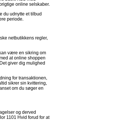
prigtige online selskaber.
e du udnytte et tilbud
ere periode.
ke netbutikkens regler,
 kan være en sikring om
e med at online shoppen
Det giver dig mulighed
dning for transaktionen,
tid sikrer sin kvittering,
 uanset om du søger en
ttagelser og derved
or 1101 Hvid forud for at