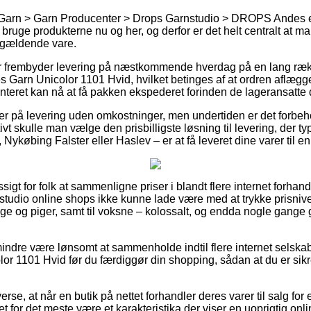
 Garn > Garn Producenter > Drops Garnstudio > DROPS Andes e
 bruge produkterne nu og her, og derfor er det helt centralt at ma
ågældende vare.
ker frembyder levering på næstkommende hverdag på en lang ræ
Garn Unicolor 1101 Hvid, hvilket betinges af at ordren aflægges
anteret kan nå at få pakken ekspederet forinden de lageransatte
r på levering uden omkostninger, men undertiden er det forbehol
tivt skulle man vælge den prisbilligste løsning til levering, der 
 Nykøbing Falster eller Haslev – er at få leveret dine varer til 
sigt for folk at sammenligne priser i blandt flere internet forha
tudio online shops ikke kunne lade være med at trykke prisniv
nge og piger, samt til voksne – kolossalt, og endda nogle gange g
indre være lønsomt at sammenholde indtil flere internet selskab
r 1101 Hvid før du færdiggør din shopping, sådan at du er sikre
erse, at når en butik på nettet forhandler deres varer til salg fo
det for det meste være et karakteristika der viser en uoprigtig on