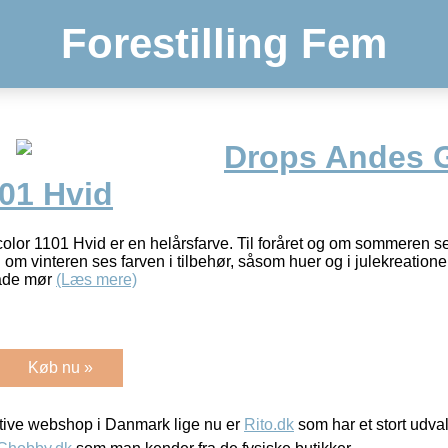
Forestilling Fem
Drops Andes 
101 Hvid
or 1101 Hvid er en helårsfarve. Til foråret og om sommeren ses
g om vinteren ses farven i tilbehør, såsom huer og i julekreation
åde mør
(Læs mere)
Køb nu »
ive webshop i Danmark lige nu er
Rito.dk
som har et stort udval