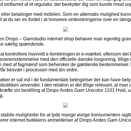
fald omfavnet af et regulativ, der beskytter dig som kunde imod uo
ger eller betalinger med mobilen. Som en alternativ mulighed kunn
e af at du ser en fordel i at honorere omkostningerne over en læng
n Drops – Garnstudio internet shop behøver man egentlig grans
kke særlig spændende.
at kontrollere hvorvidt e-forretningen er e-mærket, eftersom det
i overensstemmelse med den officielle danske lovgivning, tillig
syn med af fagmænd som behersker de gældende bestemmelser. 
du får besvær i processen med din ordre.
køber er sat ind i de fundamentale betingelser der kan have bety
butikken anvender. I den relation er det tillige relevant, at man al
ekræfte sin bestilling af Drops Andes Garn Unicolor 1101 Hvid,
g.
les stabile muligheder for at tyde mange øvrige konsumenters iag
luerer internet butikkens anmeldelser af Drops Andes Garn Unicol