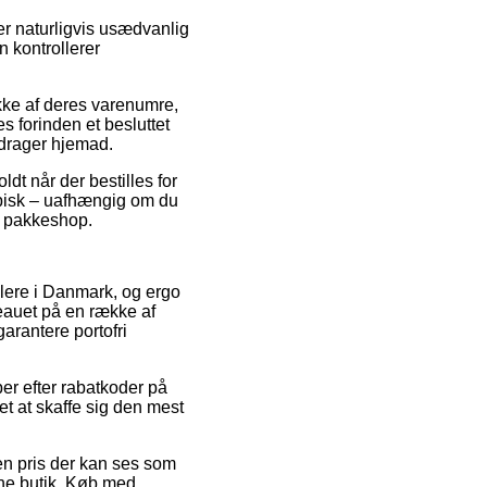
r naturligvis usædvanlig
n kontrollerer
kke af deres varenumre,
 forinden et besluttet
 drager hjemad.
dt når der bestilles for
typisk – uafhængig om du
en pakkeshop.
ndlere i Danmark, og ergo
eauet på en række af
arantere portofri
er efter rabatkoder på
t at skaffe sig den mest
r en pris der kan ses som
line butik. Køb med