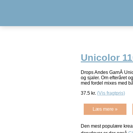
Unicolor 1
Drops Andes GarnÂ Unicol
og sjaler. Om efteråret o
med fordel mixes med b
37.5
kr.
(Vis fragtpris)
Læs mere »
Den mest populære kreat