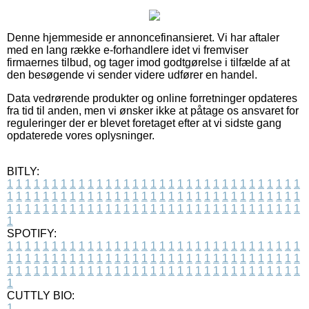
Denne hjemmeside er annoncefinansieret. Vi har aftaler
med en lang række e-forhandlere idet vi fremviser
firmaernes tilbud, og tager imod godtgørelse i tilfælde af at
den besøgende vi sender videre udfører en handel.
Data vedrørende produkter og online forretninger opdateres
fra tid til anden, men vi ønsker ikke at påtage os ansvaret for
reguleringer der er blevet foretaget efter at vi sidste gang
opdaterede vores oplysninger.
BITLY:
1
1
1
1
1
1
1
1
1
1
1
1
1
1
1
1
1
1
1
1
1
1
1
1
1
1
1
1
1
1
1
1
1
1
1
1
1
1
1
1
1
1
1
1
1
1
1
1
1
1
1
1
1
1
1
1
1
1
1
1
1
1
1
1
1
1
1
1
1
1
1
1
1
1
1
1
1
1
1
1
1
1
1
1
1
1
1
1
1
1
1
1
1
1
1
1
1
1
1
1
SPOTIFY:
1
1
1
1
1
1
1
1
1
1
1
1
1
1
1
1
1
1
1
1
1
1
1
1
1
1
1
1
1
1
1
1
1
1
1
1
1
1
1
1
1
1
1
1
1
1
1
1
1
1
1
1
1
1
1
1
1
1
1
1
1
1
1
1
1
1
1
1
1
1
1
1
1
1
1
1
1
1
1
1
1
1
1
1
1
1
1
1
1
1
1
1
1
1
1
1
1
1
1
1
CUTTLY BIO:
1