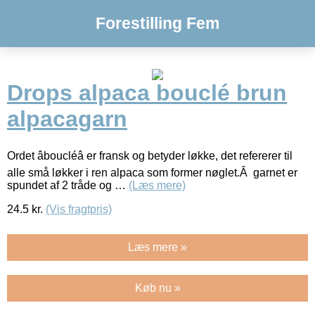
Forestilling Fem
Drops alpaca bouclé brun
alpacagarn
Ordet âboucléâ er fransk og betyder løkke, det refererer til
alle små løkker i ren alpaca som former nøglet.Â garnet er
spundet af 2 tråde og …
(Læs mere)
24.5
kr.
(Vis fragtpris)
Læs mere »
Køb nu »