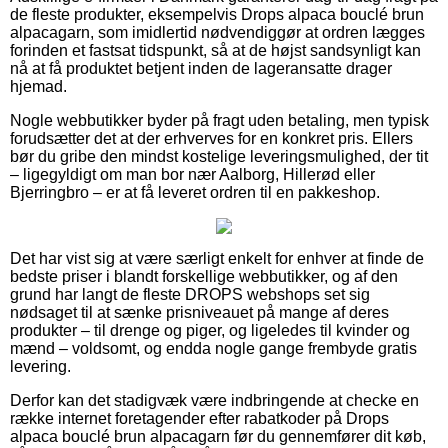
de fleste produkter, eksempelvis Drops alpaca bouclé brun
alpacagarn, som imidlertid nødvendiggør at ordren lægges
forinden et fastsat tidspunkt, så at de højst sandsynligt kan
nå at få produktet betjent inden de lageransatte drager
hjemad.
Nogle webbutikker byder på fragt uden betaling, men typisk
forudsætter det at der erhverves for en konkret pris. Ellers
bør du gribe den mindst kostelige leveringsmulighed, der tit
– ligegyldigt om man bor nær Aalborg, Hillerød eller
Bjerringbro – er at få leveret ordren til en pakkeshop.
Det har vist sig at være særligt enkelt for enhver at finde de
bedste priser i blandt forskellige webbutikker, og af den
grund har langt de fleste DROPS webshops set sig
nødsaget til at sænke prisniveauet på mange af deres
produkter – til drenge og piger, og ligeledes til kvinder og
mænd – voldsomt, og endda nogle gange frembyde gratis
levering.
Derfor kan det stadigvæk være indbringende at checke en
række internet foretagender efter rabatkoder på Drops
alpaca bouclé brun alpacagarn før du gennemfører dit køb,