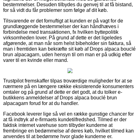
bestemmelser. Desuden tilbydes du genvej til at få bistand,
for så vidt du får problemer som følge af dit køb.
Tilsvarende er det fornuftigt at kunden er på vagt for de
grundlæggende bestemmelser der kan håndhæves i
forbindelse med transaktionen, fx hvilken byttepolitik
virksomheden lover. På grund af dette er det ligeledes
afgørende, at man når som helst bibeholder sin faktura, så
man i fremtiden kan bekræfte sit køb af Drops alpaca bouclé
brun alpacagarn, uden hensyn til om man er på udkig efter
varer til en kvinde eller mand.
Trustpilot fremskaffer tilpas troværdige muligheder for at se
nærmere på en længere række eksisterende konsumenters
omtaler og på grund af dette er det godt, at du tolker e-
butikkens anmeldelser af Drops alpaca bouclé brun
alpacagarn forud for at du handler.
Facebook leverer lige så vel en række gunstige chancer for
at få indtryk af e-firmaets kundetilfredshed. Tilmed er der
faktisk internet varehuse som tilbyder kunderne at
frembringe en bedømmelse af deres køb, hvilket tilmed kan
anvendes til at bedømme hvor glade kunderne er.