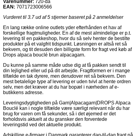
Varenummer:
720-da
EAN:
7071723006566
Vurderet til
3.7
ud af 5 stjerner baseret på
2
anmeldelser
En lang række online outlets yder efterhånden et hav af
forskellige fragtmuligheder. En af de mest almindelige er p.t.
levering til en pakkeshop, hvor du så selv henter de bestilte
produkter på et valgfrit tidspunkt. Løsningen er altså ret så
bekvem, og tit desuden den billigste form for fragt ved køb af
Drops alpaca bouclé brun alpacagarn.
Du kunne på samme måde udse dig at få pakken sendt til
din lejlighed eller ud på dit arbejde. Fragtformen er i mange
tilfælde en tak dyrere, men derudover ret så bekvem. Den
mest betalelige type af levering er uden tvivl at hente ordren
selv, men det kræver at du har bopæl i nærheden af e-
butikkens adresse.
Leveringsdygtigheden på Garn|Alpacagarn|DROPS Alpaca
Bouclé kan i nogle tilfælde være særligt relevant når du har
brug for varen om få sekunder, så i det øjemed er det
forholdsvis aktuelt at du gransker den forventede
leveringstid ved det aktuelle produkt.
Adskillige e-firmaer i Danmark garanterer dag-til-dag fragt på