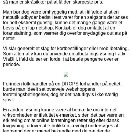
så man er skråsikker på at få den skarpeste pris.
Man bør dog være omhyggelig med, at i tilfælde af at en
netbutik udbyder bedst i test varer for en salgspris der anses
for helt ekstremt gunstig, kunne det mange gange være et
bevis på en fup netshop. Kortkøb er dog omfattet af en
foranstaltning, som værner dig overfor snydagtige outlets på
nettet.
Vi slår generelt et slag for kortbestillinger eller mobilbetaling.
Som alternativ kan du anvende en afbetalingsløsning fra fx
ViaBill, ifald du ser en fordel i at betale pengene over en
periode.
Forinden folk handler på en DROPS forhandler på nettet
burde man ideelt set overveje webshoppens
forretningsbetingelser, dog er det naturligvis ikke særlig
sjovt.
En anden løsning kunne være at bemærke om internet
virksomheden er tilsluttet e-mærket, siden det bør være en
erklæring om at online forretningen retter sig efter dansk
lovgivning, udover at e-butikken jævnligt undersøges af
fagmænd der er meget bekendte med de gældende