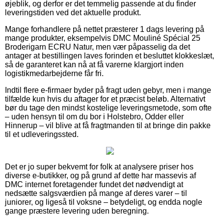
øjeblik, og derfor er det temmelig passende at du finder
leveringstiden ved det aktuelle produkt.
Mange forhandlere på nettet præsterer 1 dags levering på
mange produkter, eksempelvis DMC Mouliné Spécial 25
Broderigarn ECRU Natur, men vær påpasselig da det
antager at bestillingen laves forinden et besluttet klokkeslæt,
så de garanteret kan nå at få varerne klargjort inden
logistikmedarbejderne får fri.
Indtil flere e-firmaer byder på fragt uden gebyr, men i mange
tilfælde kun hvis du aftager for et præcist beløb. Alternativt
bør du tage den mindst kostelige leveringsmetode, som ofte
– uden hensyn til om du bor i Holstebro, Odder eller
Hinnerup – vil blive at få fragtmanden til at bringe din pakke
til et udleveringssted.
Det er jo super bekvemt for folk at analysere priser hos
diverse e-butikker, og på grund af dette har massevis af
DMC internet foretagender fundet det nødvendigt at
nedsætte salgsværdien på mange af deres varer – til
juniorer, og ligeså til voksne – betydeligt, og endda nogle
gange præstere levering uden beregning.