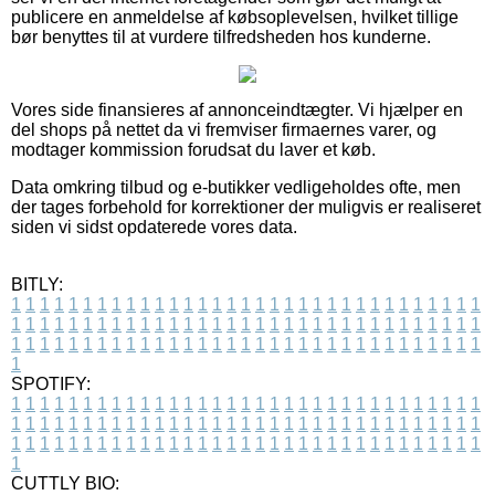
publicere en anmeldelse af købsoplevelsen, hvilket tillige
bør benyttes til at vurdere tilfredsheden hos kunderne.
Vores side finansieres af annonceindtægter. Vi hjælper en
del shops på nettet da vi fremviser firmaernes varer, og
modtager kommission forudsat du laver et køb.
Data omkring tilbud og e-butikker vedligeholdes ofte, men
der tages forbehold for korrektioner der muligvis er realiseret
siden vi sidst opdaterede vores data.
BITLY:
1
1
1
1
1
1
1
1
1
1
1
1
1
1
1
1
1
1
1
1
1
1
1
1
1
1
1
1
1
1
1
1
1
1
1
1
1
1
1
1
1
1
1
1
1
1
1
1
1
1
1
1
1
1
1
1
1
1
1
1
1
1
1
1
1
1
1
1
1
1
1
1
1
1
1
1
1
1
1
1
1
1
1
1
1
1
1
1
1
1
1
1
1
1
1
1
1
1
1
1
SPOTIFY:
1
1
1
1
1
1
1
1
1
1
1
1
1
1
1
1
1
1
1
1
1
1
1
1
1
1
1
1
1
1
1
1
1
1
1
1
1
1
1
1
1
1
1
1
1
1
1
1
1
1
1
1
1
1
1
1
1
1
1
1
1
1
1
1
1
1
1
1
1
1
1
1
1
1
1
1
1
1
1
1
1
1
1
1
1
1
1
1
1
1
1
1
1
1
1
1
1
1
1
1
CUTTLY BIO: