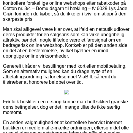
kontrollere forskellige online webshops efter rabatkoder på
Cotton nr. 8/4 – Bomuldsgarn til hækling – fv 6029 Lys Jade
Grøn forinden du køber, så du ikke er i tvivl om at opnå den
skarpeste pris.
Man skal alligevel være klar over, at ifald en netbutik udlover
deres produkter for en salgspris som kan virke ubegribelig
attraktiv, bør det i nogle tilfælde være et faresignal om en
bedragerisk online webshop. Kortkøb er på den anden side
en del af en bestemmelse, hvilket hjælper en imod
uoprigtige online virksomheder.
Generelt tilråder vi bestillinger med kort eller mobilbetaling.
Som en alternativ mulighed kan du drage nytte af en
afbetalingsordning fra for eksempel ViaBill, såfremt du
tilstræber at honorere beløbet over tid.
Før folk bestiller i en e-shop kunne man helt sikkert granske
dens betingelser, dog er det i mange tilfælde ikke særlig
morsomt.
En anden valgmulighed er at kontrollere hvorvidt internet
butikken er medlem af e-mærke ordningen, eftersom det ofte