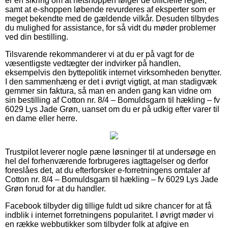
er en sikring om at netshoppen følger de officielle regler,
samt at e-shoppen løbende revurderes af eksperter som er
meget bekendte med de gældende vilkår. Desuden tilbydes
du mulighed for assistance, for så vidt du møder problemer
ved din bestilling.
Tilsvarende rekommanderer vi at du er på vagt for de
væsentligste vedtægter der indvirker på handlen,
eksempelvis den byttepolitik internet virksomheden benytter.
I den sammenhæng er det i øvrigt vigtigt, at man stadigvæk
gemmer sin faktura, så man en anden gang kan vidne om
sin bestilling af Cotton nr. 8/4 – Bomuldsgarn til hækling – fv
6029 Lys Jade Grøn, uanset om du er på udkig efter varer til
en dame eller herre.
Trustpilot leverer nogle pæne løsninger til at undersøge en
hel del forhenværende forbrugeres iagttagelser og derfor
foreslåes det, at du efterforsker e-forretningens omtaler af
Cotton nr. 8/4 – Bomuldsgarn til hækling – fv 6029 Lys Jade
Grøn forud for at du handler.
Facebook tilbyder dig tillige fuldt ud sikre chancer for at få
indblik i internet forretningens popularitet. I øvrigt møder vi
en række webbutikker som tilbyder folk at afgive en