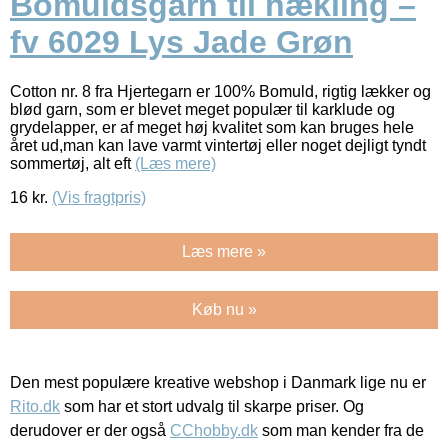
Bomuldsgarn til hækling –
fv 6029 Lys Jade Grøn
Cotton nr. 8 fra Hjertegarn er 100% Bomuld, rigtig lækker og
blød garn, som er blevet meget populær til karklude og
grydelapper, er af meget høj kvalitet som kan bruges hele
året ud,man kan lave varmt vintertøj eller noget dejligt tyndt
sommertøj, alt eft
(Læs mere)
16
kr.
(Vis fragtpris)
Læs mere »
Køb nu »
Den mest populære kreative webshop i Danmark lige nu er
Rito.dk
som har et stort udvalg til skarpe priser. Og
derudover er der også
CChobby.dk
som man kender fra de