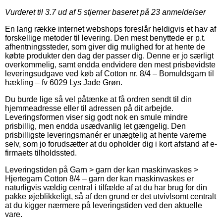
Vurderet til
3.7
ud af 5 stjerner baseret på
23
anmeldelser
En lang række internet webshops foreslår heldigvis et hav af
forskellige metoder til levering. Den mest benyttede er p.t.
afhentningssteder, som giver dig mulighed for at hente de
købte produkter den dag der passer dig. Denne er jo særligt
overkommelig, samt endda endvidere den mest prisbevidste
leveringsudgave ved køb af Cotton nr. 8/4 – Bomuldsgarn til
hækling – fv 6029 Lys Jade Grøn.
Du burde lige så vel påtænke at få ordren sendt til din
hjemmeadresse eller til adressen på dit arbejde.
Leveringsformen viser sig godt nok en smule mindre
prisbillig, men endda usædvanlig let gængelig. Den
prisbilligste leveringsmanér er unægtelig at hente varerne
selv, som jo forudsætter at du opholder dig i kort afstand af e-
firmaets tilholdssted.
Leveringstiden på Garn > garn der kan maskinvaskes >
Hjertegarn Cotton 8/4 – garn der kan maskinvaskes er
naturligvis vældig central i tilfælde af at du har brug for din
pakke øjeblikkeligt, så af den grund er det utvivlsomt centralt
at du kigger nærmere på leveringstiden ved den aktuelle
vare.