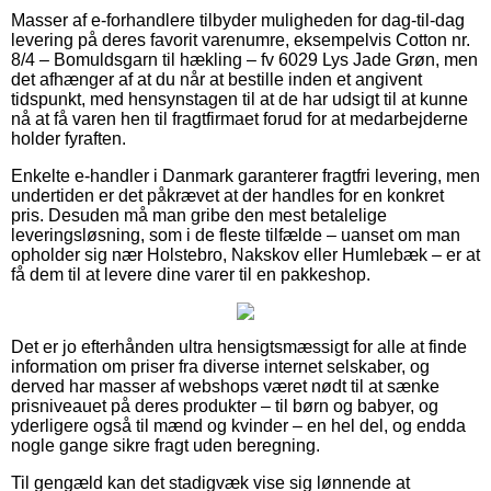
Masser af e-forhandlere tilbyder muligheden for dag-til-dag
levering på deres favorit varenumre, eksempelvis Cotton nr.
8/4 – Bomuldsgarn til hækling – fv 6029 Lys Jade Grøn, men
det afhænger af at du når at bestille inden et angivent
tidspunkt, med hensynstagen til at de har udsigt til at kunne
nå at få varen hen til fragtfirmaet forud for at medarbejderne
holder fyraften.
Enkelte e-handler i Danmark garanterer fragtfri levering, men
undertiden er det påkrævet at der handles for en konkret
pris. Desuden må man gribe den mest betalelige
leveringsløsning, som i de fleste tilfælde – uanset om man
opholder sig nær Holstebro, Nakskov eller Humlebæk – er at
få dem til at levere dine varer til en pakkeshop.
Det er jo efterhånden ultra hensigtsmæssigt for alle at finde
information om priser fra diverse internet selskaber, og
derved har masser af webshops været nødt til at sænke
prisniveauet på deres produkter – til børn og babyer, og
yderligere også til mænd og kvinder – en hel del, og endda
nogle gange sikre fragt uden beregning.
Til gengæld kan det stadigvæk vise sig lønnende at