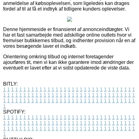
anmeldelse af købsoplevelsen, som ligeledes kan drages
fordel af til at få et indtryk af tidligere kunders oplevelser.
Denne hjemmeside er finansieret af annonceindtægter. Vi
har et fast samarbejde med adskillige online outlets hvor vi
fremviser butikkernes tilbud, og indhenter provision når en af
vores besøgende laver et indkøb.
Orientering omkring tilbud og internet foretagender
ajourføres tit, men vi kan ikke garantere imod ændringer der
eventuelt er lavet efter at vi sidst opdaterede de viste data.
BITLY:
1
1
1
1
1
1
1
1
1
1
1
1
1
1
1
1
1
1
1
1
1
1
1
1
1
1
1
1
1
1
1
1
1
1
1
1
1
1
1
1
1
1
1
1
1
1
1
1
1
1
1
1
1
1
1
1
1
1
1
1
1
1
1
1
1
1
1
1
1
1
1
1
1
1
1
1
1
1
1
1
1
1
1
1
1
1
1
1
1
1
1
1
1
1
1
1
1
1
1
1
SPOTIFY:
1
1
1
1
1
1
1
1
1
1
1
1
1
1
1
1
1
1
1
1
1
1
1
1
1
1
1
1
1
1
1
1
1
1
1
1
1
1
1
1
1
1
1
1
1
1
1
1
1
1
1
1
1
1
1
1
1
1
1
1
1
1
1
1
1
1
1
1
1
1
1
1
1
1
1
1
1
1
1
1
1
1
1
1
1
1
1
1
1
1
1
1
1
1
1
1
1
1
1
1