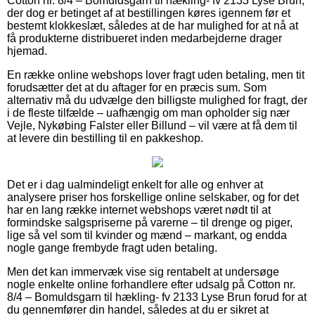
Cotton nr. 8/4 – Bomuldsgarn til hækling- fv 2133 Lyse Brun,
der dog er betinget af at bestillingen køres igennem før et
bestemt klokkeslæt, således at de har mulighed for at nå at
få produkterne distribueret inden medarbejderne drager
hjemad.
En række online webshops lover fragt uden betaling, men tit
forudsætter det at du aftager for en præcis sum. Som
alternativ må du udvælge den billigste mulighed for fragt, der
i de fleste tilfælde – uafhængig om man opholder sig nær
Vejle, Nykøbing Falster eller Billund – vil være at få dem til
at levere din bestilling til en pakkeshop.
Det er i dag ualmindeligt enkelt for alle og enhver at
analysere priser hos forskellige online selskaber, og for det
har en lang række internet webshops været nødt til at
formindske salgspriserne på varerne – til drenge og piger,
lige så vel som til kvinder og mænd – markant, og endda
nogle gange frembyde fragt uden betaling.
Men det kan immervæk vise sig rentabelt at undersøge
nogle enkelte online forhandlere efter udsalg på Cotton nr.
8/4 – Bomuldsgarn til hækling- fv 2133 Lyse Brun forud for at
du gennemfører din handel, således at du er sikret at