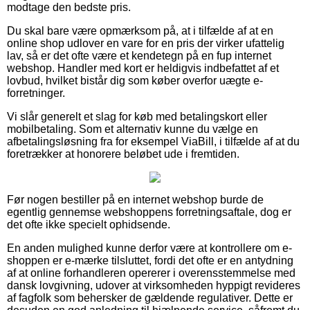
modtage den bedste pris.
Du skal bare være opmærksom på, at i tilfælde af at en
online shop udlover en vare for en pris der virker ufattelig
lav, så er det ofte være et kendetegn på en fup internet
webshop. Handler med kort er heldigvis indbefattet af et
lovbud, hvilket bistår dig som køber overfor uægte e-
forretninger.
Vi slår generelt et slag for køb med betalingskort eller
mobilbetaling. Som et alternativ kunne du vælge en
afbetalingsløsning fra for eksempel ViaBill, i tilfælde af at du
foretrækker at honorere beløbet ude i fremtiden.
Før nogen bestiller på en internet webshop burde de
egentlig gennemse webshoppens forretningsaftale, dog er
det ofte ikke specielt ophidsende.
En anden mulighed kunne derfor være at kontrollere om e-
shoppen er e-mærke tilsluttet, fordi det ofte er en antydning
af at online forhandleren opererer i overensstemmelse med
dansk lovgivning, udover at virksomheden hyppigt revideres
af fagfolk som behersker de gældende regulativer. Dette er