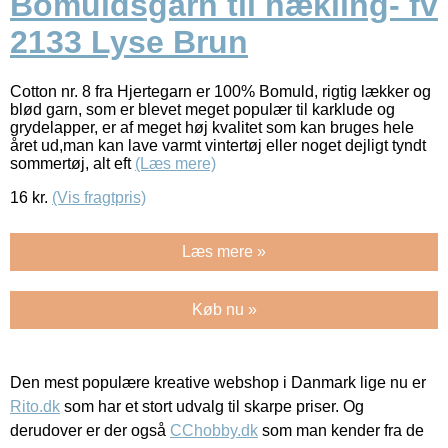
Bomuldsgarn til hækling- fv
2133 Lyse Brun
Cotton nr. 8 fra Hjertegarn er 100% Bomuld, rigtig lækker og
blød garn, som er blevet meget populær til karklude og
grydelapper, er af meget høj kvalitet som kan bruges hele
året ud,man kan lave varmt vintertøj eller noget dejligt tyndt
sommertøj, alt eft
(Læs mere)
16
kr.
(Vis fragtpris)
Læs mere »
Køb nu »
Den mest populære kreative webshop i Danmark lige nu er
Rito.dk
som har et stort udvalg til skarpe priser. Og
derudover er der også
CChobby.dk
som man kender fra de