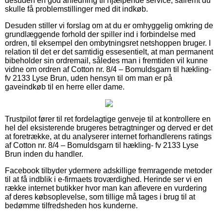
desuden en god anledning til hjælpende service, såfremt du
skulle få problemstillinger med dit indkøb.
Desuden stiller vi forslag om at du er omhyggelig omkring de
grundlæggende forhold der spiller ind i forbindelse med
ordren, til eksempel den ombytningsret netshoppen bruger. I
relation til det er det samtidig essesentielt, at man permanent
bibeholder sin ordremail, således man i fremtiden vil kunne
vidne om ordren af Cotton nr. 8/4 – Bomuldsgarn til hækling-
fv 2133 Lyse Brun, uden hensyn til om man er på
gaveindkøb til en herre eller dame.
Trustpilot fører til ret fordelagtige genveje til at kontrollere en
hel del eksisterende brugeres betragtninger og derved er det
at foretrække, at du analyserer internet forhandlerens ratings
af Cotton nr. 8/4 – Bomuldsgarn til hækling- fv 2133 Lyse
Brun inden du handler.
Facebook tilbyder ydermere adskillige fremragende metoder
til at få indblik i e-firmaets troværdighed. Herinde ser vi en
række internet butikker hvor man kan aflevere en vurdering
af deres købsoplevelse, som tillige må tages i brug til at
bedømme tilfredsheden hos kunderne.