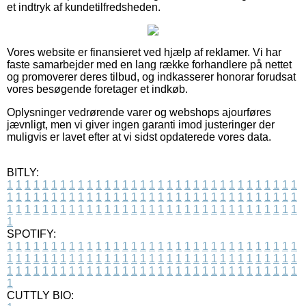
et indtryk af kundetilfredsheden.
Vores website er finansieret ved hjælp af reklamer. Vi har
faste samarbejder med en lang række forhandlere på nettet
og promoverer deres tilbud, og indkasserer honorar forudsat
vores besøgende foretager et indkøb.
Oplysninger vedrørende varer og webshops ajourføres
jævnligt, men vi giver ingen garanti imod justeringer der
muligvis er lavet efter at vi sidst opdaterede vores data.
BITLY:
1
1
1
1
1
1
1
1
1
1
1
1
1
1
1
1
1
1
1
1
1
1
1
1
1
1
1
1
1
1
1
1
1
1
1
1
1
1
1
1
1
1
1
1
1
1
1
1
1
1
1
1
1
1
1
1
1
1
1
1
1
1
1
1
1
1
1
1
1
1
1
1
1
1
1
1
1
1
1
1
1
1
1
1
1
1
1
1
1
1
1
1
1
1
1
1
1
1
1
1
SPOTIFY:
1
1
1
1
1
1
1
1
1
1
1
1
1
1
1
1
1
1
1
1
1
1
1
1
1
1
1
1
1
1
1
1
1
1
1
1
1
1
1
1
1
1
1
1
1
1
1
1
1
1
1
1
1
1
1
1
1
1
1
1
1
1
1
1
1
1
1
1
1
1
1
1
1
1
1
1
1
1
1
1
1
1
1
1
1
1
1
1
1
1
1
1
1
1
1
1
1
1
1
1
CUTTLY BIO: