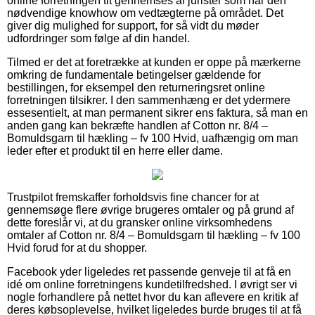
online forretningen tit gennemses af jurister som har den
nødvendige knowhow om vedtægterne på området. Det
giver dig mulighed for support, for så vidt du møder
udfordringer som følge af din handel.
Tilmed er det at foretrække at kunden er oppe på mærkerne
omkring de fundamentale betingelser gældende for
bestillingen, for eksempel den returneringsret online
forretningen tilsikrer. I den sammenhæng er det ydermere
essesentielt, at man permanent sikrer ens faktura, så man en
anden gang kan bekræfte handlen af Cotton nr. 8/4 –
Bomuldsgarn til hækling – fv 100 Hvid, uafhængig om man
leder efter et produkt til en herre eller dame.
Trustpilot fremskaffer forholdsvis fine chancer for at
gennemsøge flere øvrige brugeres omtaler og på grund af
dette foreslår vi, at du gransker online virksomhedens
omtaler af Cotton nr. 8/4 – Bomuldsgarn til hækling – fv 100
Hvid forud for at du shopper.
Facebook yder ligeledes ret passende genveje til at få en
idé om online forretningens kundetilfredshed. I øvrigt ser vi
nogle forhandlere på nettet hvor du kan aflevere en kritik af
deres købsoplevelse, hvilket ligeledes burde bruges til at få