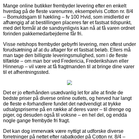
Mange online butikker frembyder levering efter en enkelt
hverdag på de fleste varenumre, eksempelvis Cotton nr. 8/4
– Bomuldsgarn til hækling – fv 100 Hvid, som imidlertid er
afhængig af at bestillingen placeres før et fastsat tidspunkt,
med det formål at de sandsynligvis kan nå at få varen ordnet
forinden pakkemedarbejderne får fri.
Visse netshops frembyder gebyrfri levering, men oftest under
forudsætning af at du aftager for et fastsat beløb. Ellers må
man tage den billigste leveringsmulighed, som i de fleste
tilfælde – om man bor ved Fredericia, Frederikshavn eller
Hinnerup – vil være at få fragtmanden til at bringe dine varer
til et afhentningssted.
Det er jo efterhånden usædvanlig let for alle at finde de
bedste priser på diverse online outlets, og herved har langt
de fleste e-forhandlere fundet det nødvendigt at trykke
udsalgspriserne på en række af deres varer – til drenge og
piger, og desuden også til voksne – en hel del, og endda
nogle gange frembyde fri fragt.
Det kan dog immervæk være nyttigt at udforske diverse
forretninger på nettet efter rabatkoder på Cotton nr. 8/4 –