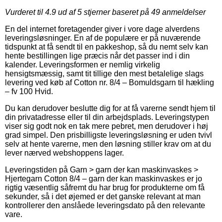
Vurderet til
4.9
ud af 5 stjerner baseret på
49
anmeldelser
En del internet foretagender giver i vore dage alverdens
leveringsløsninger. En af de populære er på nuværende
tidspunkt at få sendt til en pakkeshop, så du nemt selv kan
hente bestillingen lige præcis når det passer ind i din
kalender. Leveringsformen er nemlig virkelig
hensigtsmæssig, samt tit tillige den mest betalelige slags
levering ved køb af Cotton nr. 8/4 – Bomuldsgarn til hækling
– fv 100 Hvid.
Du kan derudover beslutte dig for at få varerne sendt hjem til
din privatadresse eller til din arbejdsplads. Leveringstypen
viser sig godt nok en tak mere pebret, men derudover i høj
grad simpel. Den prisbilligste leveringsløsning er uden tvivl
selv at hente varerne, men den løsning stiller krav om at du
lever nærved webshoppens lager.
Leveringstiden på Garn > garn der kan maskinvaskes >
Hjertegarn Cotton 8/4 – garn der kan maskinvaskes er jo
rigtig væsentlig såfremt du har brug for produkterne om få
sekunder, så i det øjemed er det ganske relevant at man
kontrollerer den anslåede leveringsdato på den relevante
vare.