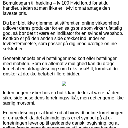
Bomuldsgarn til hækling – fv 100 Hvid forud for at du
handler, sådan at man ikke er i tvivl om at antage den
laveste pris.
Du bør blot ikke glemme, at såfremt en online virksomhed
udlover deres produkter for en salgspris som virker ufattelig
god, så bør det tit være en indikator for en svindel webshop.
Kortkøb er på den anden side dækket ind under en
lovbestemmelse, som passer på dig imod uærlige online
selskaber.
Generelt anbefaler vi betalinger med kort eller betalinger
med mobilen. Som en alternativ mulighed kan du drage
fordel af en afdragsløsning som f.eks. ViaBill, forudsat du
ønsker at dække beløbet i flere bidder.
Inden nogen køber hos en butik kan de for at være på den
sikre side bese dens forretningsvilkår, men det er gerne ikke
særlig morsomt.
En nem løsning er at finde ud af hvorvidt online forretningen
er e-mærket, da det almindeligvis er et sympol på at e-
forretningen lever op til gældende dansk lovgivning, og at