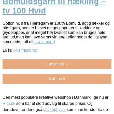
Bomuldsgarn til hækling –
fv 100 Hvid
Cotton nr. 8 fra Hjertegarn er 100% Bomuld, rigtig lækker og
blød garn, som er blevet meget populær til karklude og
grydelapper, er af meget høj kvalitet som kan bruges hele
året ud,man kan lave varmt vintertøj eller noget dejligt tyndt
sommertøj, alt eft
(Læs mere)
16
kr.
(Vis fragtpris)
Læs mere »
Køb nu »
Den mest populære kreative webshop i Danmark lige nu er
Rito.dk
som har et stort udvalg til skarpe priser. Og
derudover er der også
CChobby.dk
som man kender fra de