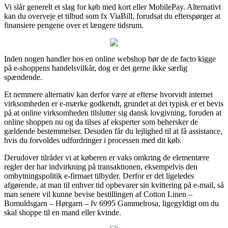
Vi slår generelt et slag for køb med kort eller MobilePay. Alternativt
kan du overveje et tilbud som fx ViaBill, forudsat du efterspørger at
finansiere pengene over et længere tidsrum.
Inden nogen handler hos en online webshop bør de de facto kigge
på e-shoppens handelsvilkår, dog er det gerne ikke særlig
spændende.
Et nemmere alternativ kan derfor være at efterse hvorvidt internet
virksomheden er e-mærke godkendt, grundet at det typisk er et bevis
på at online virksomheden tilslutter sig dansk lovgivning, foruden at
online shoppen nu og da tilses af eksperter som behersker de
gældende bestemmelser. Desuden får du lejlighed til at få assistance,
hvis du forvoldes udfordringer i processen med dit køb.
Derudover tilråder vi at køberen er vaks omkring de elementære
regler der har indvirkning på transaktionen, eksempelvis den
ombytningspolitik e-firmaet tilbyder. Derfor er det ligeledes
afgørende, at man til enhver tid opbevarer sin kvittering på e-mail, så
man senere vil kunne bevise bestillingen af Cotton Linen –
Bomuldsgarn – Hørgarn – fv 6995 Gammelrosa, ligegyldigt om du
skal shoppe til en mand eller kvinde.