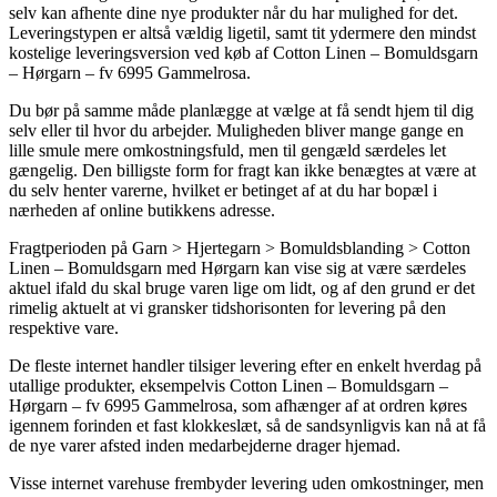
selv kan afhente dine nye produkter når du har mulighed for det.
Leveringstypen er altså vældig ligetil, samt tit ydermere den mindst
kostelige leveringsversion ved køb af Cotton Linen – Bomuldsgarn
– Hørgarn – fv 6995 Gammelrosa.
Du bør på samme måde planlægge at vælge at få sendt hjem til dig
selv eller til hvor du arbejder. Muligheden bliver mange gange en
lille smule mere omkostningsfuld, men til gengæld særdeles let
gængelig. Den billigste form for fragt kan ikke benægtes at være at
du selv henter varerne, hvilket er betinget af at du har bopæl i
nærheden af online butikkens adresse.
Fragtperioden på Garn > Hjertegarn > Bomuldsblanding > Cotton
Linen – Bomuldsgarn med Hørgarn kan vise sig at være særdeles
aktuel ifald du skal bruge varen lige om lidt, og af den grund er det
rimelig aktuelt at vi gransker tidshorisonten for levering på den
respektive vare.
De fleste internet handler tilsiger levering efter en enkelt hverdag på
utallige produkter, eksempelvis Cotton Linen – Bomuldsgarn –
Hørgarn – fv 6995 Gammelrosa, som afhænger af at ordren køres
igennem forinden et fast klokkeslæt, så de sandsynligvis kan nå at få
de nye varer afsted inden medarbejderne drager hjemad.
Visse internet varehuse frembyder levering uden omkostninger, men