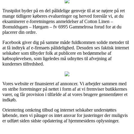
Trustpilot byder på en del pålidelige genveje til at se nøjere på ret
mange tidligere køberes evalueringer og herved foreslår vi, at du
eksaminerer e-forretningens anmeldelser af Cotton Linen –
Bomuldsgarn – Hørgarn – fv 6995 Gammelrosa forud for at du
placerer din ordre.
Facebook giver dig på samme måde fuldkommen solide metoder til
at få indtryk af e-firmaets pålidelighed. Desuden ses faktisk internet
selskaber som tilbyder folk at publicere en bedømmelse af
købsoplevelsen, som ligeledes må udnyttes til afvejning af
kundernes tilfredshed.
Vores website er finansieret af annoncer. Vi arbejder sammen med
en stribe forretninger på nettet i form af at vi fremviser butikkernes
varer, og får provision i tilfælde af at vores brugere gennemfører et
indkøb.
Orientering omkring tilbud og internet selskaber understøttes
løbende, men vi påtager os intet ansvar for justeringer der muligvis
er udført siden sidste opdatering af hjemmesidens oplysninger.