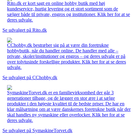
Rito.dk er kort sagt en online hobby butik med høj
kundeservice, hurtig levering og et stort sortiment som de
sælger både til private, engros og institutioner. Klik her for at se
deres udvalg.
Se udvalget på Rito.dk
CChobby.dk bestræber sig på at være din foretrukne
hobbybutik, når du handler online. De handler med alle –
private, skoler/institutioner og engros – og deres udvalg er på
over tolvtusinde forskellige produkter. Klik her for at se deres
udvalg.
Se udvalget på CChobby.dk
SymaskineTorvet.dk er en familievirksomhed der går 3
generationer tilbage, og de lægger en stor ære i at sælge
produkter i den højeste kvalitet til de bedste priser. De har en
klar målsætning om at være danskernes foretrukne butik når der
skal handles ny symaskine eller overlocker. Klik her for at se
deres udvalg.
Se udvalget på SymaskineTorvet.dk