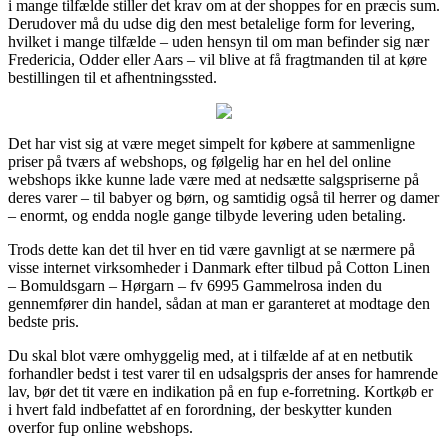
i mange tilfælde stiller det krav om at der shoppes for en præcis sum.
Derudover må du udse dig den mest betalelige form for levering,
hvilket i mange tilfælde – uden hensyn til om man befinder sig nær
Fredericia, Odder eller Aars – vil blive at få fragtmanden til at køre
bestillingen til et afhentningssted.
Det har vist sig at være meget simpelt for købere at sammenligne
priser på tværs af webshops, og følgelig har en hel del online
webshops ikke kunne lade være med at nedsætte salgspriserne på
deres varer – til babyer og børn, og samtidig også til herrer og damer
– enormt, og endda nogle gange tilbyde levering uden betaling.
Trods dette kan det til hver en tid være gavnligt at se nærmere på
visse internet virksomheder i Danmark efter tilbud på Cotton Linen
– Bomuldsgarn – Hørgarn – fv 6995 Gammelrosa inden du
gennemfører din handel, sådan at man er garanteret at modtage den
bedste pris.
Du skal blot være omhyggelig med, at i tilfælde af at en netbutik
forhandler bedst i test varer til en udsalgspris der anses for hamrende
lav, bør det tit være en indikation på en fup e-forretning. Kortkøb er
i hvert fald indbefattet af en forordning, der beskytter kunden
overfor fup online webshops.