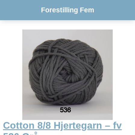
Forestilling Fem
Cotton 8/8 Hjertegarn – fv