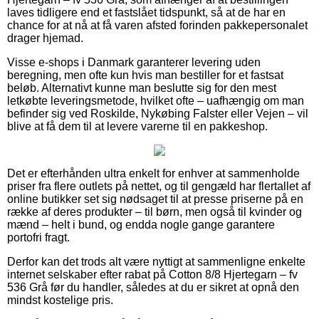
laves tidligere end et fastslået tidspunkt, så at de har en
chance for at nå at få varen afsted forinden pakkepersonalet
drager hjemad.
Visse e-shops i Danmark garanterer levering uden
beregning, men ofte kun hvis man bestiller for et fastsat
beløb. Alternativt kunne man beslutte sig for den mest
letkøbte leveringsmetode, hvilket ofte – uafhængig om man
befinder sig ved Roskilde, Nykøbing Falster eller Vejen – vil
blive at få dem til at levere varerne til en pakkeshop.
Det er efterhånden ultra enkelt for enhver at sammenholde
priser fra flere outlets på nettet, og til gengæld har flertallet af
online butikker set sig nødsaget til at presse priserne på en
række af deres produkter – til børn, men også til kvinder og
mænd – helt i bund, og endda nogle gange garantere
portofri fragt.
Derfor kan det trods alt være nyttigt at sammenligne enkelte
internet selskaber efter rabat på Cotton 8/8 Hjertegarn – fv
536 Grå før du handler, således at du er sikret at opnå den
mindst kostelige pris.