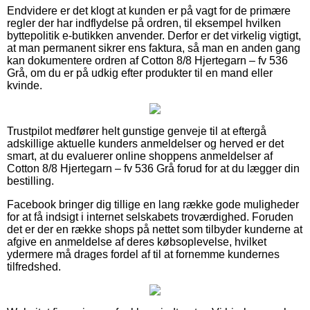
Endvidere er det klogt at kunden er på vagt for de primære
regler der har indflydelse på ordren, til eksempel hvilken
byttepolitik e-butikken anvender. Derfor er det virkelig vigtigt,
at man permanent sikrer ens faktura, så man en anden gang
kan dokumentere ordren af Cotton 8/8 Hjertegarn – fv 536
Grå, om du er på udkig efter produkter til en mand eller
kvinde.
Trustpilot medfører helt gunstige genveje til at eftergå
adskillige aktuelle kunders anmeldelser og herved er det
smart, at du evaluerer online shoppens anmeldelser af
Cotton 8/8 Hjertegarn – fv 536 Grå forud for at du lægger din
bestilling.
Facebook bringer dig tillige en lang række gode muligheder
for at få indsigt i internet selskabets troværdighed. Foruden
det er der en række shops på nettet som tilbyder kunderne at
afgive en anmeldelse af deres købsoplevelse, hvilket
ydermere må drages fordel af til at fornemme kundernes
tilfredshed.