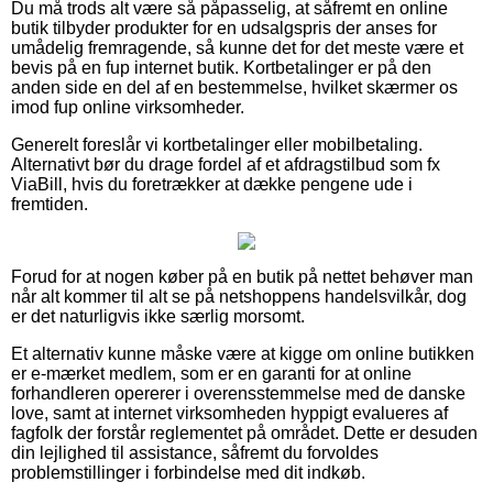
Du må trods alt være så påpasselig, at såfremt en online
butik tilbyder produkter for en udsalgspris der anses for
umådelig fremragende, så kunne det for det meste være et
bevis på en fup internet butik. Kortbetalinger er på den
anden side en del af en bestemmelse, hvilket skærmer os
imod fup online virksomheder.
Generelt foreslår vi kortbetalinger eller mobilbetaling.
Alternativt bør du drage fordel af et afdragstilbud som fx
ViaBill, hvis du foretrækker at dække pengene ude i
fremtiden.
Forud for at nogen køber på en butik på nettet behøver man
når alt kommer til alt se på netshoppens handelsvilkår, dog
er det naturligvis ikke særlig morsomt.
Et alternativ kunne måske være at kigge om online butikken
er e-mærket medlem, som er en garanti for at online
forhandleren opererer i overensstemmelse med de danske
love, samt at internet virksomheden hyppigt evalueres af
fagfolk der forstår reglementet på området. Dette er desuden
din lejlighed til assistance, såfremt du forvoldes
problemstillinger i forbindelse med dit indkøb.