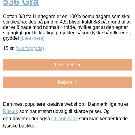
536 Grå
Cotton 8/8 fra Hjertegarn er en 100% bomuldsgarn som skal
strikkes/hækles på pind nr 4,5, bliver kaldt 8/8 på grund af at
der er 8 tråde mod normalt 4 tråde, hvilket gør at den egner
sig rigtigt godt til kraftige projekter, såsom tykke håndklæder,
gryddel
(Læs mere)
15
kr.
(Vis fragtpris)
Læs mere »
Køb nu »
Den mest populære kreative webshop i Danmark lige nu er
Rito.dk
som har et stort udvalg til skarpe priser. Og
derudover er der også
CChobby.dk
som man kender fra de
fysiske butikker.