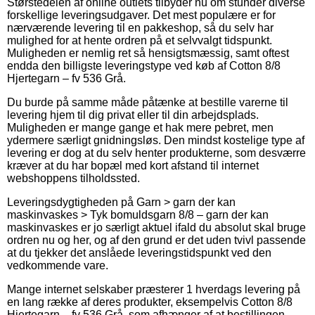
Størstedelen af online outlets tilbyder nu om stunder diverse
forskellige leveringsudgaver. Det mest populære er for
nærværende levering til en pakkeshop, så du selv har
mulighed for at hente ordren på et selvvalgt tidspunkt.
Muligheden er nemlig ret så hensigtsmæssig, samt oftest
endda den billigste leveringstype ved køb af Cotton 8/8
Hjertegarn – fv 536 Grå.
Du burde på samme måde påtænke at bestille varerne til
levering hjem til dig privat eller til din arbejdsplads.
Muligheden er mange gange et hak mere pebret, men
ydermere særligt gnidningsløs. Den mindst kostelige type af
levering er dog at du selv henter produkterne, som desværre
kræver at du har bopæl med kort afstand til internet
webshoppens tilholdssted.
Leveringsdygtigheden på Garn > garn der kan
maskinvaskes > Tyk bomuldsgarn 8/8 – garn der kan
maskinvaskes er jo særligt aktuel ifald du absolut skal bruge
ordren nu og her, og af den grund er det uden tvivl passende
at du tjekker det anslåede leveringstidspunkt ved den
vedkommende vare.
Mange internet selskaber præsterer 1 hverdags levering på
en lang række af deres produkter, eksempelvis Cotton 8/8
Hjertegarn – fv 536 Grå, som afhænger af at bestillingen