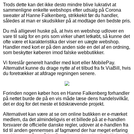
Trods dette kan det ikke desto mindre blive lukrativt at
sammenligne enkelte webshops efter udsalg på Corona
sweater af Hanne Falkenberg, strikkekit før du handler,
således at man er skudsikker på at modtage den bedste pris.
Du må alligevel huske på, at hvis en webshop udlover en
vare til salg for en pris som virker uhørt letkøbt, så kunne det
ofte være et karakteristika der viser en uægte webshop.
Handler med kort er på den anden side en del af en ordning,
som beskytter køberen imod falske webbutikker.
Vi foreslår generelt handler med kort eller MobilePay.
Alternativt kunne du drage nytte af et tilbud fra fx ViaBill, hvis
du foretrækker at afdrage regningen senere.
Forinden nogen køber hos en Hanne Falkenberg forhandler
på nettet burde de på en vis måde læse dens handelsvilkår,
det er dog for det meste et tidskrævende projekt.
Alternativet kan være at se om online butikken er e-mærket
medlem, da det almindeligvis er et billede på at e-handlen
forsvarer de officielle danske regler, udover at e-handlen fra
tid til anden gennemses af fagmænd der har meget erfaring