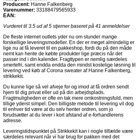
Producent:
Hanne Falkenberg
Varenummer:
33188479565933
EAN:
Vurderet til
3.5
ud af 5 stjerner baseret på
41
anmeldelser
De fleste internet outlets yder nu om stunder mange
forskellige leveringsmodeller. En der er meget almindelig er
lige nu at få leveret til en pakkeshop, fordi du på den måde
nemt kan hente de købte produkter lige præcis når det
passer ind i din kalender. Fragttypen er nemlig særdeles
smertefri, samt endda endda den mindst kostelige løsning til
levering ved køb af Corona sweater af Hanne Falkenberg,
strikkekit.
Du kunne lige så vel afveje for og imod at få ordren sendt
hjem til dig privat eller ud på din arbejdsplads.
Fragtmuligheden er ofte en tak mere omkostningsfuld, men
tillige yderst simpel. Den billigste metode til levering vil dog
til enhver tid være at du selv henter ordren, som jo
forudsætter at du lever i kort afstand af e-forhandlerens
adresse.
Leveringstidspunktet på Strikkekit kan i nogle tilfælde være
særdeles relevant når vi har brug for pakken med det