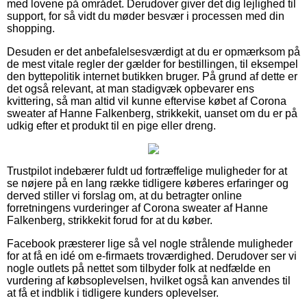
med lovene på området. Derudover giver det dig lejlighed til
support, for så vidt du møder besvær i processen med din
shopping.
Desuden er det anbefalelsesværdigt at du er opmærksom på
de mest vitale regler der gælder for bestillingen, til eksempel
den byttepolitik internet butikken bruger. På grund af dette er
det også relevant, at man stadigvæk opbevarer ens
kvittering, så man altid vil kunne eftervise købet af Corona
sweater af Hanne Falkenberg, strikkekit, uanset om du er på
udkig efter et produkt til en pige eller dreng.
Trustpilot indebærer fuldt ud fortræffelige muligheder for at
se nøjere på en lang række tidligere køberes erfaringer og
derved stiller vi forslag om, at du betragter online
forretningens vurderinger af Corona sweater af Hanne
Falkenberg, strikkekit forud for at du køber.
Facebook præsterer lige så vel nogle strålende muligheder
for at få en idé om e-firmaets troværdighed. Derudover ser vi
nogle outlets på nettet som tilbyder folk at nedfælde en
vurdering af købsoplevelsen, hvilket også kan anvendes til
at få et indblik i tidligere kunders oplevelser.