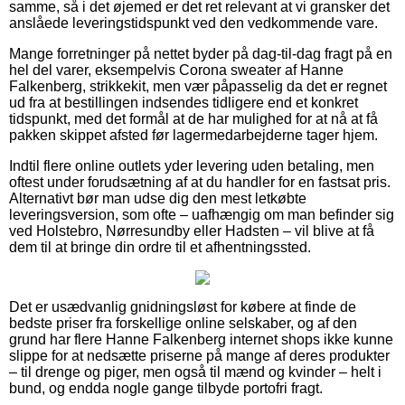
samme, så i det øjemed er det ret relevant at vi gransker det
anslåede leveringstidspunkt ved den vedkommende vare.
Mange forretninger på nettet byder på dag-til-dag fragt på en
hel del varer, eksempelvis Corona sweater af Hanne
Falkenberg, strikkekit, men vær påpasselig da det er regnet
ud fra at bestillingen indsendes tidligere end et konkret
tidspunkt, med det formål at de har mulighed for at nå at få
pakken skippet afsted før lagermedarbejderne tager hjem.
Indtil flere online outlets yder levering uden betaling, men
oftest under forudsætning af at du handler for en fastsat pris.
Alternativt bør man udse dig den mest letkøbte
leveringsversion, som ofte – uafhængig om man befinder sig
ved Holstebro, Nørresundby eller Hadsten – vil blive at få
dem til at bringe din ordre til et afhentningssted.
Det er usædvanlig gnidningsløst for købere at finde de
bedste priser fra forskellige online selskaber, og af den
grund har flere Hanne Falkenberg internet shops ikke kunne
slippe for at nedsætte priserne på mange af deres produkter
– til drenge og piger, men også til mænd og kvinder – helt i
bund, og endda nogle gange tilbyde portofri fragt.