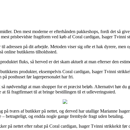
midler. Den mest moderne er efterhånden pakkeshops, fordi det så giver d
n mest prisbevidste fragtform ved køb af Coral cardigan, Isager Tvinni st
r til adressen på dit arbejde. Metoden viser sig ofte et hak dyrere, men 
på online butikkens tilholdssted.
 produktet fluks, så herved er det skam aktuelt at man efterser den estim
tikkens produkter, eksempelvis Coral cardigan, Isager Tvinni strikkekit,
en på posthuset før lagerpersonalet har fri.
t så nødvendigt at man shopper for et præcist beløb. Alternativt bør du
t få fragtfirmaet til at bringe bestillingen til et udleveringssted.
 på tværs af butikker på nettet, og derved har utallige Marianne Isager i
sne – betragteligt, og endda nogle gange frembyde fragt uden betaling.
ikker på nettet efter rabat på Coral cardigan, Isager Tvinni strikkekit før