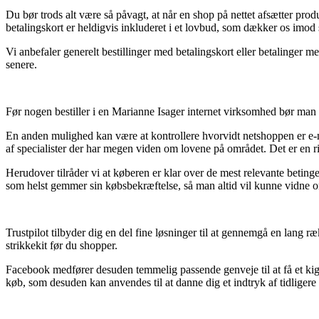
Du bør trods alt være så påvagt, at når en shop på nettet afsætter prod
betalingskort er heldigvis inkluderet i et lovbud, som dækker os imod 
Vi anbefaler generelt bestillinger med betalingskort eller betalinger 
senere.
Før nogen bestiller i en Marianne Isager internet virksomhed bør man i 
En anden mulighed kan være at kontrollere hvorvidt netshoppen er e-m
af specialister der har megen viden om lovene på området. Det er en 
Herudover tilråder vi at køberen er klar over de mest relevante betingel
som helst gemmer sin købsbekræftelse, så man altid vil kunne vidne om 
Trustpilot tilbyder dig en del fine løsninger til at gennemgå en lang 
strikkekit før du shopper.
Facebook medfører desuden temmelig passende genveje til at få et kig 
køb, som desuden kan anvendes til at danne dig et indtryk af tidligere