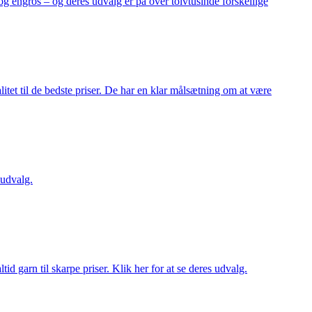
og engros – og deres udvalg er på over tolvtusinde forskellige
itet til de bedste priser. De har en klar målsætning om at være
 udvalg.
d garn til skarpe priser. Klik her for at se deres udvalg.