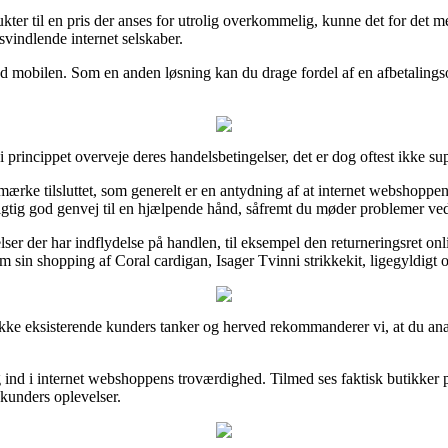
ukter til en pris der anses for utrolig overkommelig, kunne det for det 
svindlende internet selskaber.
med mobilen. Som en anden løsning kan du drage fordel af en afbetalingso
princippet overveje deres handelsbetingelser, det er dog oftest ikke sup
ærke tilsluttet, som generelt er en antydning af at internet webshoppen
rigtig god genvej til en hjælpende hånd, såfremt du møder problemer ved
ser der har indflydelse på handlen, til eksempel den returneringsret onlin
sin shopping af Coral cardigan, Isager Tvinni strikkekit, ligegyldigt om
række eksisterende kunders tanker og herved rekommanderer vi, at du ana
ind i internet webshoppens troværdighed. Tilmed ses faktisk butikker på
 kunders oplevelser.