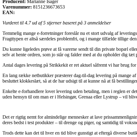
Producent:
Marianne Isager
Varenummer:
8151236673653
EAN:
Vurderet til
4.7
ud af 5 stjerner baseret på
3
anmeldelser
Temmelig mange e-forretninger foreslår nu et stort udvalg af leverings
Fragttypen er altså særdeles problemfri, og i mange tilfælde tillige de
Du kunne ligeledes prøve at få varerne sendt til din private bopæl elle
selv at hente ordren, som jo står og falder med at du opholder dig tæt 
Antal dages levering på Strikkekit er ret aktuel såfremt vi har brug for
En lang række netbutikker præsterer dag-til-dag levering på mange af bu
besluttet klokkeslæt, så at de har udsigt til at kunne nå at få bestilling
Enkelte e-forhandlere lover levering uden betaling, men i reglen er de
uden hensyn til om man er i Helsingør, Grenaa eller Lystrup – vil blive a
Det er rigtig nemt for almindelige mennesker at lave prissammenligning
deres bedst i test produkter – til drenge og piger, og samtidig til vok
Trods dette kan det til hver en tid blive gunstigt at eftergå diverse but