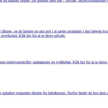
du handler online. De handler med alle – private, skoler/institutioner 
ilbage, og de lægger en stor ære i at sælge produkter i den højeste kval
overlocker. Klik her for at se deres udvalg.
nne metervarestoffer, snitmønstre og sytilbehør. Klik her for at se deres
køber restpartier direkte fra fabrikkerne. Derfor finder du hos dem alti