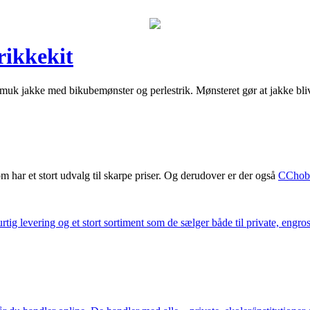
rikkekit
 smuk jakke med bikubemønster og perlestrik. Mønsteret gør at jakke bliv
m har et stort udvalg til skarpe priser. Og derudover er der også
CChob
ig levering og et stort sortiment som de sælger både til private, engros 