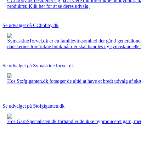
CChobby.dk bestræber sig på at være din foretrukne hobbybutik, når 
produkter. Klik her for at se deres udvalg.
Se udvalget på CChobby.dk
SymaskineTorvet.dk er en familievirksomhed der går 3 generationer t
danskernes foretrukne butik når der skal handles ny symaskine eller 
Se udvalget på SymaskineTorvet.dk
Hos Stofgiganten.dk forsøger de altid at have et bredt udvalg af skø
Se udvalget på Stofgiganten.dk
Hos GarnSpecialisten.dk forhandler de ikke nyproduceret garn, men op