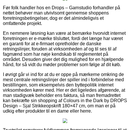
Før folk handler hos en Drops – Garnstudio forhandler på
nettet behøver man utvivlsomt gennemse shoppens
forretningsbetingelser, dog er det almindeligvis et
omfattende projekt.
En nemmere løsning kan være at bemærke hvorvidt internet
forretningen er e-mærke tilsluttet, fordi det længe har været
en garanti for at e-firmaet opretholder de danske
retningslinjer, foruden at virksomheden af og til ses til af
fagmænd som har nøje kendskab til reglementet på
området. Desuden giver det dig mulighed for en hjælpende
hånd, for så vidt du møder problemer som følge af dit køb.
I øvrigt går vi ind for at du er oppe på mærkerne omkring de
mest centrale retningslinjer der spiller ind i forbindelse med
bestillingen, som eksempelvis den byttepolitik internet
virksomheden kører med. Her er det ligeledes afgørende, at
man stadigvæk beholder ens faktura, så man fremadrettet
kan bekræfte sin shopping af Colours in the Dark by DROPS
Design – Sjal Strikkeopskrift 180×47 cm, om man er på
udkig efter produkter til en dame eller herre.