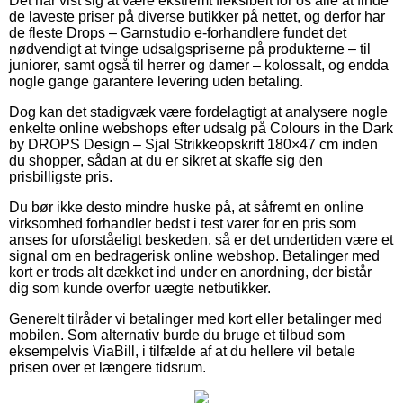
Det har vist sig at være ekstremt fleksibelt for os alle at finde
de laveste priser på diverse butikker på nettet, og derfor har
de fleste Drops – Garnstudio e-forhandlere fundet det
nødvendigt at tvinge udsalgspriserne på produkterne – til
juniorer, samt også til herrer og damer – kolossalt, og endda
nogle gange garantere levering uden betaling.
Dog kan det stadigvæk være fordelagtigt at analysere nogle
enkelte online webshops efter udsalg på Colours in the Dark
by DROPS Design – Sjal Strikkeopskrift 180×47 cm inden
du shopper, sådan at du er sikret at skaffe sig den
prisbilligste pris.
Du bør ikke desto mindre huske på, at såfremt en online
virksomhed forhandler bedst i test varer for en pris som
anses for uforståeligt beskeden, så er det undertiden være et
signal om en bedragerisk online webshop. Betalinger med
kort er trods alt dækket ind under en anordning, der bistår
dig som kunde overfor uægte netbutikker.
Generelt tilråder vi betalinger med kort eller betalinger med
mobilen. Som alternativ burde du bruge et tilbud som
eksempelvis ViaBill, i tilfælde af at du hellere vil betale
prisen over et længere tidsrum.