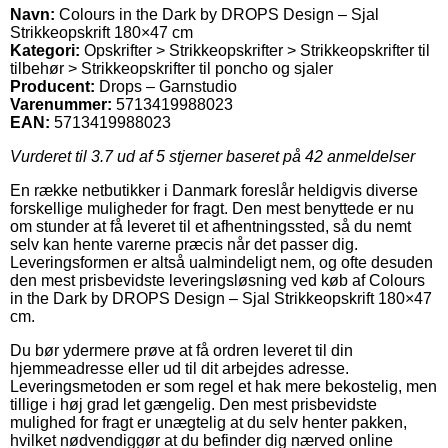
Navn:
Colours in the Dark by DROPS Design – Sjal
Strikkeopskrift 180×47 cm
Kategori:
Opskrifter > Strikkeopskrifter > Strikkeopskrifter til
tilbehør > Strikkeopskrifter til poncho og sjaler
Producent:
Drops – Garnstudio
Varenummer:
5713419988023
EAN:
5713419988023
Vurderet til
3.7
ud af 5 stjerner baseret på
42
anmeldelser
En række netbutikker i Danmark foreslår heldigvis diverse
forskellige muligheder for fragt. Den mest benyttede er nu
om stunder at få leveret til et afhentningssted, så du nemt
selv kan hente varerne præcis når det passer dig.
Leveringsformen er altså ualmindeligt nem, og ofte desuden
den mest prisbevidste leveringsløsning ved køb af Colours
in the Dark by DROPS Design – Sjal Strikkeopskrift 180×47
cm.
Du bør ydermere prøve at få ordren leveret til din
hjemmeadresse eller ud til dit arbejdes adresse.
Leveringsmetoden er som regel et hak mere bekostelig, men
tillige i høj grad let gængelig. Den mest prisbevidste
mulighed for fragt er unægtelig at du selv henter pakken,
hvilket nødvendiggør at du befinder dig nærved online