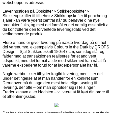
webshoppens adresse.
Leveringstiden på Opskrifter > Strikkeopskrifter >
Strikkeopskrifter til tilbehør > Strikkeopskrifter til poncho og
sjaler kan være yderst central når du behøver dine nye
produkter fluks, og med det formål er det nemlig essentielt at
du kontrollerer den forventede leveringsdato ved det
vedkommende produkt.
Flere e-handler giver levering på næste hverdag på en hel
del varenumre, eksempelvis Colours in the Dark by DROPS
Design – Sjal Strikkeopskrift 180×47 cm, som dog står og
falder med at transaktionen realiseres før et angivent
tidspunkt, med det formål at de med sikkerhed kan nå at få
varerne ekspederet forud for at lagerpersonalet har fri.
Nogle webbutikker tilbyder fragtfri levering, men tit er det
under betingelse af at man handler for en konkret sum.
Derudover må du tage den mest betalelige løsning til
levering, der ofte – om man opholder sig i Helsingør,
Frederikshavn eller Hadsten – vil være at få kørt din ordre til
et afhentningssted.