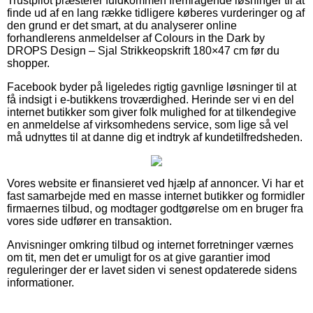
Trustpilot præsterer fuldkommen fremragende løsninger til at
finde ud af en lang række tidligere køberes vurderinger og af
den grund er det smart, at du analyserer online
forhandlerens anmeldelser af Colours in the Dark by
DROPS Design – Sjal Strikkeopskrift 180×47 cm før du
shopper.
Facebook byder på ligeledes rigtig gavnlige løsninger til at
få indsigt i e-butikkens troværdighed. Herinde ser vi en del
internet butikker som giver folk mulighed for at tilkendegive
en anmeldelse af virksomhedens service, som lige så vel
må udnyttes til at danne dig et indtryk af kundetilfredsheden.
Vores website er finansieret ved hjælp af annoncer. Vi har et
fast samarbejde med en masse internet butikker og formidler
firmaernes tilbud, og modtager godtgørelse om en bruger fra
vores side udfører en transaktion.
Anvisninger omkring tilbud og internet forretninger værnes
om tit, men det er umuligt for os at give garantier imod
reguleringer der er lavet siden vi senest opdaterede sidens
informationer.