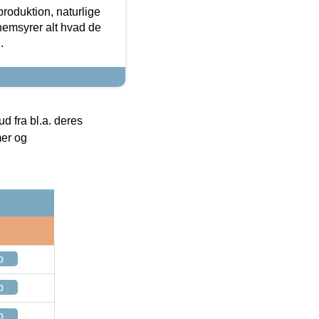
roduktion, naturlige
nemsyrer alt hvad de
.
 fra bl.a. deres
mer og
p
p
p