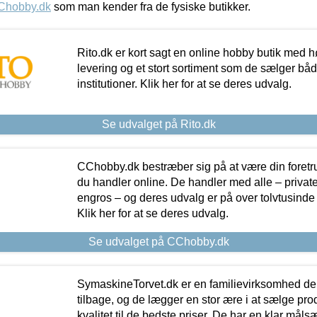
Chobby.dk
som man kender fra de fysiske butikker.
Rito.dk er kort sagt en online hobby butik med h
levering og et stort sortiment som de sælger både
institutioner. Klik her for at se deres udvalg.
Se udvalget på Rito.dk
CChobby.dk bestræber sig på at være din foretr
du handler online. De handler med alle – private,
engros – og deres udvalg er på over tolvtusinde 
Klik her for at se deres udvalg.
Se udvalget på CChobby.dk
SymaskineTorvet.dk er en familievirksomhed der
tilbage, og de lægger en stor ære i at sælge pro
kvalitet til de bedste priser. De har en klar mål