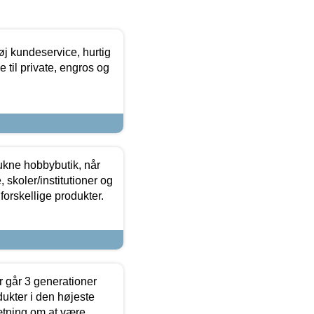
øj kundeservice, hurtig
 til private, engros og
ukne hobbybutik, når
 skoler/institutioner og
forskellige produkter.
 går 3 generationer
dukter i den højeste
sætning om at være