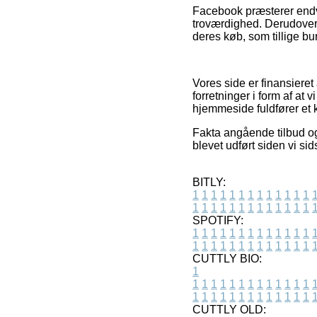
Facebook præsterer endvi
troværdighed. Derudover 
deres køb, som tillige bur
Vores side er finansiere
forretninger i form af at 
hjemmeside fuldfører et 
Fakta angående tilbud og 
blevet udført siden vi s
BITLY:
1
1
1
1
1
1
1
1
1
1
1
1
1
1
1
1
1
1
1
1
1
1
1
1
1
1
SPOTIFY:
1
1
1
1
1
1
1
1
1
1
1
1
1
1
1
1
1
1
1
1
1
1
1
1
1
1
CUTTLY BIO:
1
1
1
1
1
1
1
1
1
1
1
1
1
1
1
1
1
1
1
1
1
1
1
1
1
1
1
CUTTLY OLD: