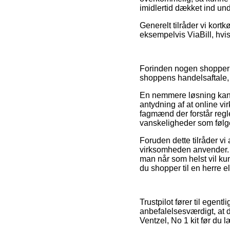
imidlertid dækket ind un
Generelt tilråder vi kort
eksempelvis ViaBill, hvis
Forinden nogen shopper ho
shoppens handelsaftale, 
En nemmere løsning kan væ
antydning af at online v
fagmænd der forstår regle
vanskeligheder som følge
Foruden dette tilråder vi 
virksomheden anvender. D
man når som helst vil kun
du shopper til en herre e
Trustpilot fører til egent
anbefalelsesværdigt, at 
Ventzel, No 1 kit før du l