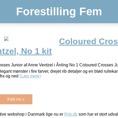
Forestilling Fem
Coloured Cros
tzel, No 1 kit
Crosses Junior af Anne Ventzel i Ãnling No 1 Coloured Crosses J
gant mønster i fire farver, drejet rib detaljer og en blød rulleka
fra og ned
(Læs mere)
Køb nu »
ive webshop i Danmark lige nu er
Rito.dk
som har et stort udval