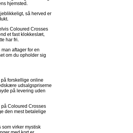
pens hjemsted.
jeblikkeligt, så herved er
dukt.
pelvis Coloured Crosses
nd et fast klokkeslæt,
e har fri.
 man aftager for en
set om du opholder sig
 på forskellige online
 nedskære udsalgspriserne
 byde på levering uden
bat på Coloured Crosses
age den mest betalelige
s som virker mystisk
inger med kort er