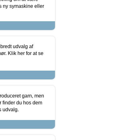
s ny symaskine eller
 bredt udvalg af
r. Klik her for at se
produceret garn, men
or finder du hos dem
es udvalg.