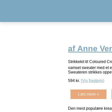
af Anne Ven
Strikkekit til Coloured 
vamset sweater med et ele
Sweateren strikkes oppe
594
kr.
(Vis fragtpris)
Læs mere »
Den mest populære kreat