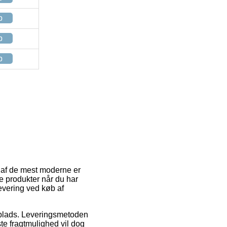
p
p
p
n af de mest moderne er
e produkter når du har
evering ved køb af
dsplads. Leveringsmetoden
te fragtmulighed vil dog