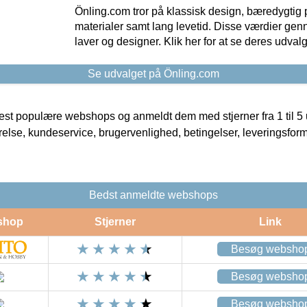
Önling.com tror på klassisk design, bæredygtig p
materialer samt lang levetid. Disse værdier gen
laver og designer. Klik her for at se deres udvalg
Se udvalget på Önling.com
t populære webshops og anmeldt dem med stjerner fra 1 til 5 ud
rrelse, kundeservice, brugervenlighed, betingelser, leveringsfor
Bedst anmeldte webshops
shop
Stjerner
Link
Besøg websho
Besøg websho
Besøg websho