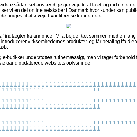
dere sådan set anstændige genveje til at få et kig ind i inter
ser vi en del online selskaber i Danmark hvor kunder kan publi
de bruges til at afveje hvor tilfredse kunderne er.
t af indtægter fra annoncer. Vi arbejder tæt sammen med en lang
vi introducerer virksomhedernes produkter, og får betaling ifald e
køb.
e-butikker understøttes rutinemæssigt, men vi tager forbehold f
idste gang opdaterede websitets oplysninger.
1
1
1
1
1
1
1
1
1
1
1
1
1
1
1
1
1
1
1
1
1
1
1
1
1
1
1
1
1
1
1
1
1
1
1
1
1
1
1
1
1
1
1
1
1
1
1
1
1
1
1
1
1
1
1
1
1
1
1
1
1
1
1
1
1
1
1
1
1
1
1
1
1
1
1
1
1
1
1
1
1
1
1
1
1
1
1
1
1
1
1
1
1
1
1
1
1
1
1
1
1
1
1
1
1
1
1
1
1
1
1
1
1
1
1
1
1
1
1
1
1
1
1
1
1
1
1
1
1
1
1
1
1
1
1
1
1
1
1
1
1
1
1
1
1
1
1
1
1
1
1
1
1
1
1
1
1
1
1
1
1
1
1
1
1
1
1
1
1
1
1
1
1
1
1
1
1
1
1
1
1
1
1