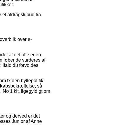
tikker.
 et afdragstilbud fra
overblik over e-
et at det ofte er en
en løbende vurderes af
 ifald du forvoldes
som fx den byttepolitik
 købsbekræftelse, så
 No 1 kit, ligegyldigt om
nker og derved er det
osses Junior af Anne