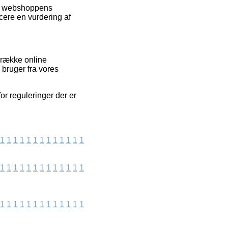
net webshoppens
cere en vurdering af
 række online
n bruger fra vores
or reguleringer der er
1
1
1
1
1
1
1
1
1
1
1
1
1
1
1
1
1
1
1
1
1
1
1
1
1
1
1
1
1
1
1
1
1
1
1
1
1
1
1