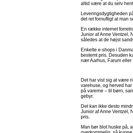
altid være at du selv hen
Leveringsdygtigheden på S
det ret fornuftigt at man
En række internet forret
Junior af Anne Ventzel, N
således at de højst sandsy
Enkelte e-shops i Danmar
bestemt pris. Desuden ka
nær Aarhus, Farum eller S
Det har vist sig at være r
varehuse, og herved har 
på varerne – til børn, s
gebyr.
Det kan ikke desto mindre
Junior af Anne Ventzel, N
pris.
Man bør blot huske på, a
overkommelig, så kunne de