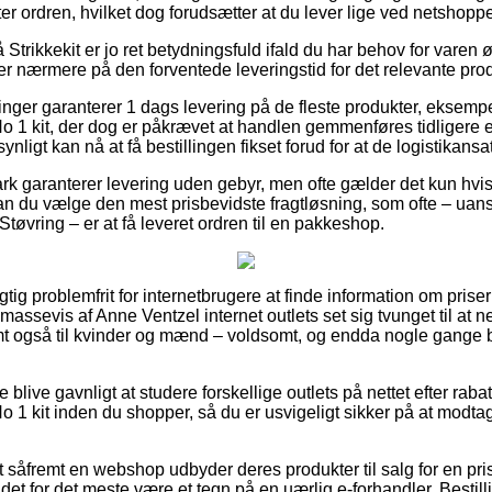
ter ordren, hvilket dog forudsætter at du lever lige ved netshop
trikkekit er jo ret betydningsfuld ifald du har behov for varen ø
 ser nærmere på den forventede leveringstid for det relevante pro
ninger garanterer 1 dags levering på de fleste produkter, eksem
o 1 kit, der dog er påkrævet at handlen gemmenføres tidligere e
nligt kan nå at få bestillingen fikset forud for at de logistikansatt
k garanterer levering uden gebyr, men ofte gælder det kun hvis
n du vælge den mest prisbevidste fragtløsning, som ofte – uan
tøvring – er at få leveret ordren til en pakkeshop.
igtig problemfrit for internetbrugere at finde information om priser
massevis af Anne Ventzel internet outlets set sig tvunget til at
amt også til kvinder og mænd – voldsomt, og endda nogle gange
 blive gavnligt at studere forskellige outlets på nettet efter ra
o 1 kit inden du shopper, så du er usvigeligt sikker på at modt
t såfremt en webshop udbyder deres produkter til salg for en pri
t for det meste være et tegn på en uærlig e-forhandler. Bestill