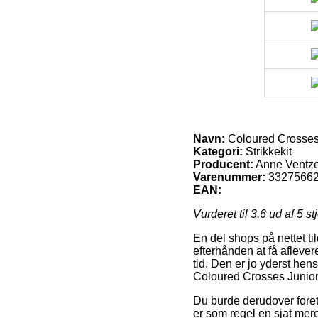
Navn:
Coloured Crosses 
Kategori:
Strikkekit
Producent:
Anne Ventze
Varenummer:
3327566
EAN:
Vurderet til
3.6
ud af 5 st
En del shops på nettet t
efterhånden at få afleve
tid. Den er jo yderst he
Coloured Crosses Junior 
Du burde derudover foretr
er som regel en sjat mere