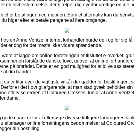
der en lovbestemmelse, der hjælper dig overfor uærlige online bu
køb eller betalinger med mobilen. Som et alternativ kan du benytte
 du higer efter at betale pengene af flere omgange.
s en Anne Ventzel internet forhandler burde de i og for sig få 
det er dog for det meste ikke videre spændende.
re at kigge om online forretningen er tilsluttet e-mærket, grund
irksomheden forstår de danske love, udover at online forhandler
rne på området. Dette er en god mulighed for at blive assisteret,
 af din handel.
at du er klar over de vigtigste vilkår der gælder for bestillingen, 
erfor er det i øvrigt afgørende, at man stadigvæk beholder sin
ne eftervise ordren af Coloured Crosses Junior af Anne Ventzel,
ller dame.
lig gode chancer for at eftersøge diverse tidligere forbrugeres ta
du eftersøger online forretningens bedømmelser af Coloured Cr
ægger din bestilling.