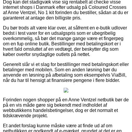
Dog kan det stadigvæk vise sig rentabelt at checke visse
internet shops i Danmark efter udsalg på Coloured Crosses
af Anne Ventzel, No 1 kit forinden du bestiller, sådan at du er
garanteret at antage den billigste pris.
Du bør trods alt være klar over, at såfremt en e-butik udlover
bedst i test varer for en udsalgspris som er ubegribelig
overkommelig, så bør det mange gange være et fingerpeg
om en fup online butik. Bestillinger med betalingskort er i
hvert fald omsluttet af en vedtægt, der beskytter dig som
køber overfor snydagtige outlets på nettet.
Generelt slår vi et slag for bestillinger med betalingskort eller
betalinger med mobilen. Som en anden løsning bør du
anvende en løsning på afbetaling som eksempelvis ViaBill,
når du har til hensigt at finansiere pengene i flere bidder.
Forinden nogen shopper på en Anne Ventzel netbutik bør de
på en vis måde gøre sig bekendt med indholdet af
webbutikkens handelsbetingelser, dog er det normalt et
tidskrævende projekt.
Et andet forslag kunne måske være at finde ud af om
netbutikken er godkendt af e-mærket, grundet at det er en