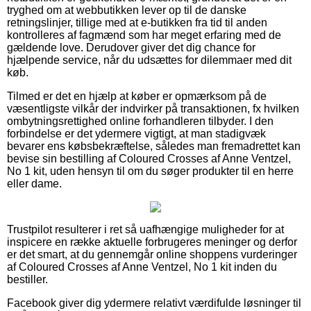
tryghed om at webbutikken lever op til de danske
retningslinjer, tillige med at e-butikken fra tid til anden
kontrolleres af fagmænd som har meget erfaring med de
gældende love. Derudover giver det dig chance for
hjælpende service, når du udsættes for dilemmaer med dit
køb.
Tilmed er det en hjælp at køber er opmærksom på de
væsentligste vilkår der indvirker på transaktionen, fx hvilken
ombytningsrettighed online forhandleren tilbyder. I den
forbindelse er det ydermere vigtigt, at man stadigvæk
bevarer ens købsbekræftelse, således man fremadrettet kan
bevise sin bestilling af Coloured Crosses af Anne Ventzel,
No 1 kit, uden hensyn til om du søger produkter til en herre
eller dame.
Trustpilot resulterer i ret så uafhængige muligheder for at
inspicere en række aktuelle forbrugeres meninger og derfor
er det smart, at du gennemgår online shoppens vurderinger
af Coloured Crosses af Anne Ventzel, No 1 kit inden du
bestiller.
Facebook giver dig ydermere relativt værdifulde løsninger til