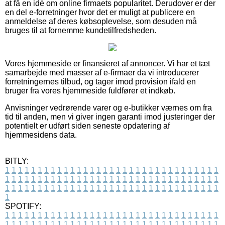
at få en idé om online firmaets popularitet. Derudover er der
en del e-forretninger hvor det er muligt at publicere en
anmeldelse af deres købsoplevelse, som desuden må
bruges til at fornemme kundetilfredsheden.
Vores hjemmeside er finansieret af annoncer. Vi har et tæt
samarbejde med masser af e-firmaer da vi introducerer
forretningernes tilbud, og tager imod provision ifald en
bruger fra vores hjemmeside fuldfører et indkøb.
Anvisninger vedrørende varer og e-butikker værnes om fra
tid til anden, men vi giver ingen garanti imod justeringer der
potentielt er udført siden seneste opdatering af
hjemmesidens data.
BITLY:
1
1
1
1
1
1
1
1
1
1
1
1
1
1
1
1
1
1
1
1
1
1
1
1
1
1
1
1
1
1
1
1
1
1
1
1
1
1
1
1
1
1
1
1
1
1
1
1
1
1
1
1
1
1
1
1
1
1
1
1
1
1
1
1
1
1
1
1
1
1
1
1
1
1
1
1
1
1
1
1
1
1
1
1
1
1
1
1
1
1
1
1
1
1
1
1
1
1
1
1
SPOTIFY:
1
1
1
1
1
1
1
1
1
1
1
1
1
1
1
1
1
1
1
1
1
1
1
1
1
1
1
1
1
1
1
1
1
1
1
1
1
1
1
1
1
1
1
1
1
1
1
1
1
1
1
1
1
1
1
1
1
1
1
1
1
1
1
1
1
1