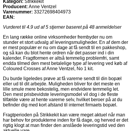
Kategori:
Strikkekit
Producent:
Anne Ventzel
Varenummer:
33272698404973
EAN:
Vurderet til
4.9
ud af 5 stjerner baseret på
48
anmeldelser
En lang række online virksomheder frembyder nu om
stunder et stort udvalg af leveringsmuligheder. En af dem der
er mest populær er nu om dage at få sendt til en pakkeshop,
og så kan du blot hente ordren når det passer ind i din
kalender. Fragtformen er altså temmelig problemfri, samt
endda tilmed den mest betalelige type af levering ved køb af
Coloured Crosses af Anne Ventzel, No 1 kit.
Du burde ligeledes prøve at få varerne sendt til din bopæl
eller ud til dit arbejde. Muligheden bliver for det meste en
lille smule mere bekostelig, men endvidere temmelig let.
Den mest prisbevidste leveringsmodel vil dog i de fleste
tilfælde være at hente varerne selv, hvilket beroer på at du
befinder dig med kort afstand til internet firmaets bopæl.
Fragtperioden på Strikkekit kan være meget aktuel når man
har behov for produkterne inden for få dage, og herved er det
rigtig klogt at man finder den anslåede leveringstid ved den
aktuelle vare.