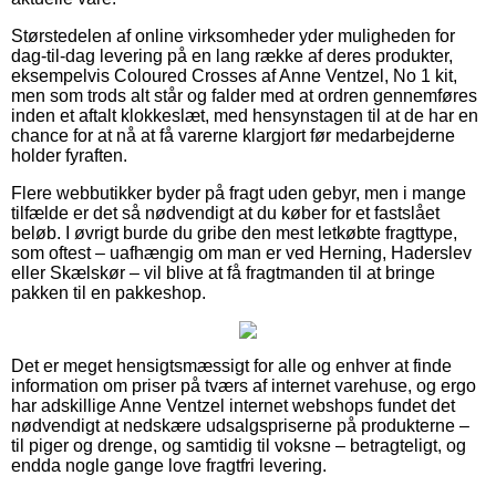
Størstedelen af online virksomheder yder muligheden for
dag-til-dag levering på en lang række af deres produkter,
eksempelvis Coloured Crosses af Anne Ventzel, No 1 kit,
men som trods alt står og falder med at ordren gennemføres
inden et aftalt klokkeslæt, med hensynstagen til at de har en
chance for at nå at få varerne klargjort før medarbejderne
holder fyraften.
Flere webbutikker byder på fragt uden gebyr, men i mange
tilfælde er det så nødvendigt at du køber for et fastslået
beløb. I øvrigt burde du gribe den mest letkøbte fragttype,
som oftest – uafhængig om man er ved Herning, Haderslev
eller Skælskør – vil blive at få fragtmanden til at bringe
pakken til en pakkeshop.
Det er meget hensigtsmæssigt for alle og enhver at finde
information om priser på tværs af internet varehuse, og ergo
har adskillige Anne Ventzel internet webshops fundet det
nødvendigt at nedskære udsalgspriserne på produkterne –
til piger og drenge, og samtidig til voksne – betragteligt, og
endda nogle gange love fragtfri levering.