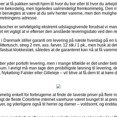
er at få pakken sendt hjem til hvor du bor eller til hvor du arbej
re bekostelig, men ligeledes ualmindeligt fremkommelig. Den m
e benægtes at være at du selv henter varerne, men den mulighed
orretningens adresse.
uscher er selvfølgelig ekstremt udslagsgivende forudsat vi man
t ret vigtigt at vi efterser den anslåede leveringsdato ved den r
er i Danmark stiller garanti om levering på næste hverdag på en
ttertusch, streg 2 mm, ass. farver, 12 stk./ 1 pk., men husk at de
fastsat klokkeslæt, således at de garanteret kan nå at få varern
er yder portofri levering, men i mange tilfælde er det under beti
m. I øvrigt må man tage den prisbilligste løsning til levering, de
ykøbing Falster eller Gilleleje – vil blive at få dem til at køre d
elig enkelt for forbrugerne at finde de laveste priser på flere in
gt de fleste Colortime internet varehuse været tvunget til at pr
byer, og yderligere også til herrer og damer – voldsomt, og end