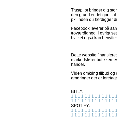
Trustpilot bringer dig st
den grund er det godt, at 
pk. inden du færdiggør d
Facebook leverer på samm
troværdighed. I øvrigt s
hvilket også kan benyttes
Dette website finansiere
markedsfører butikkernes
handel.
Viden omkring tilbud og 
ændringer der er foretage
BITLY:
1
1
1
1
1
1
1
1
1
1
1
1
1
1
1
1
1
1
1
1
1
1
1
1
1
1
SPOTIFY:
1
1
1
1
1
1
1
1
1
1
1
1
1
1
1
1
1
1
1
1
1
1
1
1
1
1