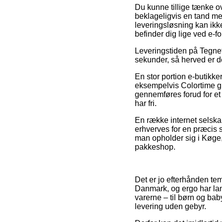
Du kunne tillige tænke ov
beklageligvis en tand me
leveringsløsning kan ikk
befinder dig lige ved e-f
Leveringstiden på Tegnet
sekunder, så herved er de
En stor portion e-butikk
eksempelvis Colortime gli
gennemføres forud for et 
har fri.
En række internet selskab
erhverves for en præcis su
man opholder sig i Køge, N
pakkeshop.
Det er jo efterhånden temm
Danmark, og ergo har lan
varerne – til børn og ba
levering uden gebyr.