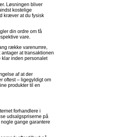
der. Løsningen bliver
indst kostelige
 kræver at du fysisk
gler din ordre om få
espektive vare.
 lang række varenumre,
t antager at transaktionen
e klar inden personalet
ngelse af at der
r oftest – ligegyldigt om
ine produkter til en
ternet forhandlere i
esse udsalgspriserne på
da nogle gange garantere