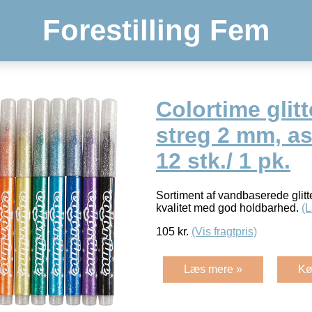
Forestilling Fem
Colortime glit
streg 2 mm, ass
12 stk./ 1 pk.
Sortiment af vandbaserede glitte
kvalitet med god holdbarhed.
(
105
kr.
(Vis fragtpris)
Læs mere »
Kø