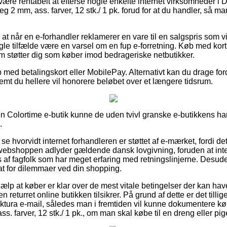
 være rentabelt at efterse nogle enkelte internet virksomheder i 
reg 2 mm, ass. farver, 12 stk./ 1 pk. forud for at du handler, så ma
t når en e-forhandler reklamerer en vare til en salgspris som vi
nogle tilfælde være en varsel om en fup e-forretning. Køb med kor
om støtter dig som køber imod bedrageriske netbutikker.
 med betalingskort eller MobilePay. Alternativt kan du drage fo
emt du hellere vil honorere beløbet over et længere tidsrum.
 Colortime e-butik kunne de uden tvivl granske e-butikkens hand
.
at se hvorvidt internet forhandleren er støttet af e-mærket, fordi 
t webshoppen adlyder gældende dansk lovgivning, foruden at inte
af fagfolk som har meget erfaring med retningslinjerne. Desuden
dsat for dilemmaer ved din shopping.
jælp at køber er klar over de mest vitale betingelser der kan hav
n returret online butikken tilsikrer. På grund af dette er det tilli
ktura e-mail, således man i fremtiden vil kunne dokumentere kø
ass. farver, 12 stk./ 1 pk., om man skal købe til en dreng eller pig