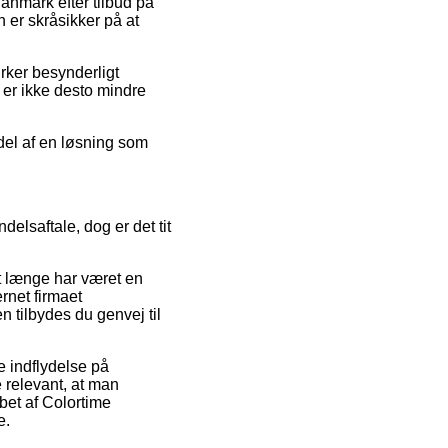
Danmark efter tilbud på
n er skråsikker på at
rker besynderligt
t er ikke desto mindre
rdel af en løsning som
elsaftale, dog er det tit
det længe har været en
rnet firmaet
 tilbydes du genvej til
e indflydelse på
ge relevant, at man
bet af Colortime
e.