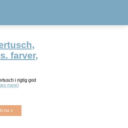
tertusch,
. farver,
rtusch i rigtig god
Læs mere)
b nu »