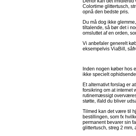
Derfor kan det imidlertid
Colortime glittertusch, st
opnå den bedste pris.
Du må dog ikke glemme, a
tiltalende, så bør det i 
omsluttet af en orden, s
Vi anbefaler generelt køb
eksempelvis ViaBill, såfr
Inden nogen køber hos en
ikke specielt ophidsende
Et alternativt forslag er 
forsikring om at interne
rutinemæssigt overværes 
støtte, ifald du bliver u
Tilmed kan det være til h
bestillingen, som fx hvilke
permanent bevarer sin fa
glittertusch, streg 2 mm, 