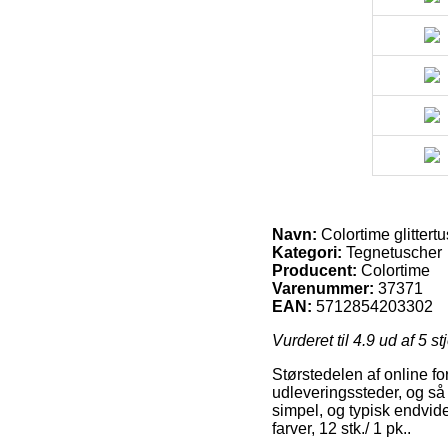
Navn:
Colortime glittertu
Kategori:
Tegnetuscher
Producent:
Colortime
Varenummer:
37371
EAN:
5712854203302
Vurderet til
4.9
ud af 5 st
Størstedelen af online fo
udleveringssteder, og så 
simpel, og typisk endvide
farver, 12 stk./ 1 pk..