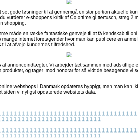
ort set gode løsninger til at gennemgå en stor portion aktuelle k
du vurderer e-shoppens kritik af Colortime glittertusch, streg 2 mm
in shopping.
e måde en række fantastiske genveje til at få kendskab til onl
es mange internet foretagender hvor man kan publicere en anme
 til at afveje kundernes tilfredshed.
s af annonceindtægter. Vi arbejder tæt sammen med adskillige e
 produkter, og tager imod honorar for så vidt de besøgende vi s
online webshops i Danmark opdateres hyppigt, men man kan ikke 
t siden vi nyligst opdaterede websitets data.
1
1
1
1
1
1
1
1
1
1
1
1
1
1
1
1
1
1
1
1
1
1
1
1
1
1
1
1
1
1
1
1
1
1
1
1
1
1
1
1
1
1
1
1
1
1
1
1
1
1
1
1
1
1
1
1
1
1
1
1
1
1
1
1
1
1
1
1
1
1
1
1
1
1
1
1
1
1
1
1
1
1
1
1
1
1
1
1
1
1
1
1
1
1
1
1
1
1
1
1
1
1
1
1
1
1
1
1
1
1
1
1
1
1
1
1
1
1
1
1
1
1