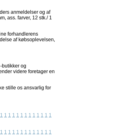
unders anmeldelser og af
, ass. farver, 12 stk./ 1
ine forhandlerens
ldelse af købsoplevelsen,
-butikker og
ender videre foretager en
stille os ansvarlig for
1
1
1
1
1
1
1
1
1
1
1
1
1
1
1
1
1
1
1
1
1
1
1
1
1
1