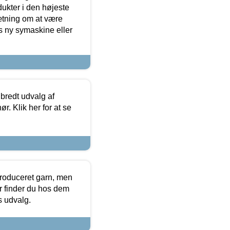
dukter i den højeste
sætning om at være
s ny symaskine eller
 bredt udvalg af
r. Klik her for at se
produceret garn, men
or finder du hos dem
es udvalg.