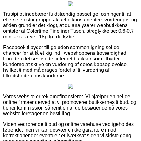
Trustpilot indebærer fuldstændig passelige løsninger til at
efterse en stor gruppe aktuelle konsumenters vurderinger og
af den grund er det klogt, at du analyserer webbutikkens
omtaler af Colortime Fineliner Tusch, stregtykkelse: 0,6-0,7
mm, ass. farver, 18p før du køber.
Facebook tilbyder tillige uden sammenligning solide
chancer for at få et kig ind i webshoppens troværdighed.
Foruden det ses en del internet butikker som tilbyder
kunderne at skrive en vurdering af deres købsoplevelse,
hvilket tilmed må drages fordel af til vurdering af
tilfredsheden hos kunderne.
Vores website er reklamefinansieret. Vi hjælper en hel del
online firmaer derved at vi promoverer butikkernes tilbud, og
tjener kommission såfremt en af de besøgende på vores
website foretager en bestilling.
Viden vedrørende tilbud og online varehuse vedligeholdes
løbende, men vi kan desværre ikke garantere imod
korrektioner der eventuelt er iværksat siden vi sidste gang