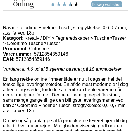
Besøg webshop
Navn:
Colortime Fineliner Tusch, stregtykkelse: 0,6-0,7 mm,
ass. farver, 18p
Kategori:
Kreativ / DIY > Tegneredskaber > Tuscher/Tusser
> Colortime Tuscher/Tusser
Producent:
Colortime
Varenummer:
5712854359146
EAN:
5712854359146
Vurderet til
4.6
ud af 5 stjerner baseret på
18
anmeldelser
En lang række online firmaer tildeler nu til dags en hel del
forskellige leveringsmetoder. En af de mest moderne er i dag
afhentningssteder, fordi du så nemt kan hente varerne når
der er mulighed for det. Denne er nemlig meget fleksibel,
samt mange gange tillige den billigste leveringsmanér ved
køb af Colortime Fineliner Tusch, stregtykkelse: 0,6-0,7 mm,
ass. farver, 18p.
Du bør også planlægge at få produkterne leveret hjem til dig
eller til hvor du arbejder. Muligheden viser sig godt nok en