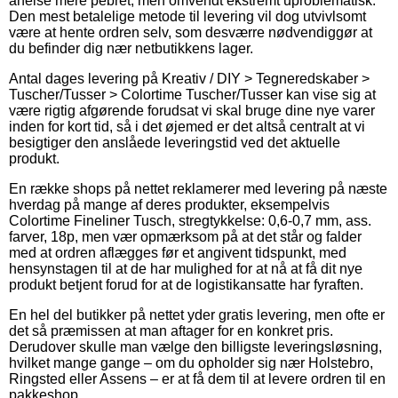
anelse mere pebret, men omvendt ekstremt uproblematisk.
Den mest betalelige metode til levering vil dog utvivlsomt
være at hente ordren selv, som desværre nødvendiggør at
du befinder dig nær netbutikkens lager.
Antal dages levering på Kreativ / DIY > Tegneredskaber >
Tuscher/Tusser > Colortime Tuscher/Tusser kan vise sig at
være rigtig afgørende forudsat vi skal bruge dine nye varer
inden for kort tid, så i det øjemed er det altså centralt at vi
besigtiger den anslåede leveringstid ved det aktuelle
produkt.
En række shops på nettet reklamerer med levering på næste
hverdag på mange af deres produkter, eksempelvis
Colortime Fineliner Tusch, stregtykkelse: 0,6-0,7 mm, ass.
farver, 18p, men vær opmærksom på at det står og falder
med at ordren aflægges før et angivent tidspunkt, med
hensynstagen til at de har mulighed for at nå at få dit nye
produkt betjent forud for at de logistikansatte har fyraften.
En hel del butikker på nettet yder gratis levering, men ofte er
det så præmissen at man aftager for en konkret pris.
Derudover skulle man vælge den billigste leveringsløsning,
hvilket mange gange – om du opholder sig nær Holstebro,
Ringsted eller Assens – er at få dem til at levere ordren til en
pakkeshop.