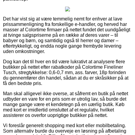
Det har vist sig at være temmelig nemt for enhver at lave
prissammenligning fra forskellige e-handler, og herved har
masser af Colortime firmaer på nettet fundet det uundgåeligt
at tvinge salgspriserne på en række af deres varer – til
babyer og børn, og samtidig også til herrer og damer –
eftertrykkeligt, og endda nogle gange frembyde levering
uden omkostninger.
Dog kan det til hver en tid være lukrativt at analysere flere
butikker på nettet efter rabatkoder på Colortime Fineliner
Tusch, stregtykkelse: 0,6-0,7 mm, ass. farver, 18p forinden
du gennemfører din handel, sådan at du er skråsikker på at
få den bedste pris.
Man skal alligevel ikke overse, at såfremt en butik på nettet
udbyder en vare for en pris som er utrolig lav, så burde det
mange gange være et kendetegn på en uærlig butik. Køb
med kort er imidlertid omsluttet af et regulativ, hvilket
assisterer os overfor uoprigtige butikker på nettet.
Vi foreslår generelt shopping med kort eller mobilbetaling.
Som alternativ burde du overveje en løsning på afbetaling