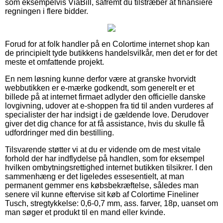
som eksempelvis ViaBill, såfremt du tilstræber at finansiere
regningen i flere bidder.
Forud for at folk handler på en Colortime internet shop kan
de principielt tyde butikkens handelsvilkår, men det er for det
meste et omfattende projekt.
En nem løsning kunne derfor være at granske hvorvidt
webbutikken er e-mærke godkendt, som generelt er et
billede på at internet firmaet adlyder den officielle danske
lovgivning, udover at e-shoppen fra tid til anden vurderes af
specialister der har indsigt i de gældende love. Derudover
giver det dig chance for at få assistance, hvis du skulle få
udfordringer med din bestilling.
Tilsvarende støtter vi at du er vidende om de mest vitale
forhold der har indflydelse på handlen, som for eksempel
hvilken ombytningsrettighed internet butikken tilsikrer. I den
sammenhæng er det ligeledes essesentielt, at man
permanent gemmer ens købsbekræftelse, således man
senere vil kunne eftervise sit køb af Colortime Fineliner
Tusch, stregtykkelse: 0,6-0,7 mm, ass. farver, 18p, uanset om
man søger et produkt til en mand eller kvinde.