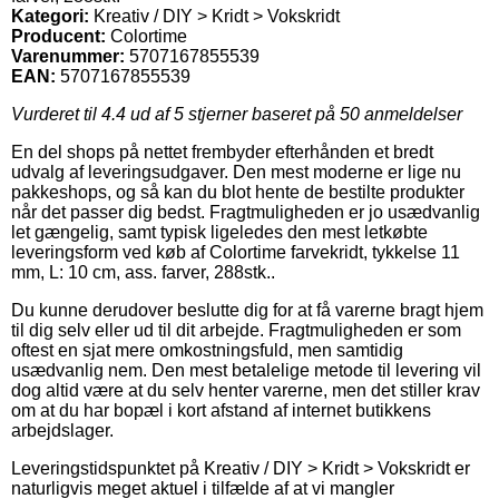
Kategori:
Kreativ / DIY > Kridt > Vokskridt
Producent:
Colortime
Varenummer:
5707167855539
EAN:
5707167855539
Vurderet til
4.4
ud af 5 stjerner baseret på
50
anmeldelser
En del shops på nettet frembyder efterhånden et bredt
udvalg af leveringsudgaver. Den mest moderne er lige nu
pakkeshops, og så kan du blot hente de bestilte produkter
når det passer dig bedst. Fragtmuligheden er jo usædvanlig
let gængelig, samt typisk ligeledes den mest letkøbte
leveringsform ved køb af Colortime farvekridt, tykkelse 11
mm, L: 10 cm, ass. farver, 288stk..
Du kunne derudover beslutte dig for at få varerne bragt hjem
til dig selv eller ud til dit arbejde. Fragtmuligheden er som
oftest en sjat mere omkostningsfuld, men samtidig
usædvanlig nem. Den mest betalelige metode til levering vil
dog altid være at du selv henter varerne, men det stiller krav
om at du har bopæl i kort afstand af internet butikkens
arbejdslager.
Leveringstidspunktet på Kreativ / DIY > Kridt > Vokskridt er
naturligvis meget aktuel i tilfælde af at vi mangler