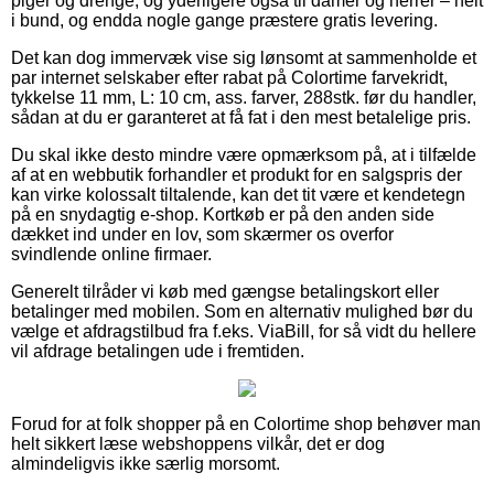
piger og drenge, og yderligere også til damer og herrer – helt
i bund, og endda nogle gange præstere gratis levering.
Det kan dog immervæk vise sig lønsomt at sammenholde et
par internet selskaber efter rabat på Colortime farvekridt,
tykkelse 11 mm, L: 10 cm, ass. farver, 288stk. før du handler,
sådan at du er garanteret at få fat i den mest betalelige pris.
Du skal ikke desto mindre være opmærksom på, at i tilfælde
af at en webbutik forhandler et produkt for en salgspris der
kan virke kolossalt tiltalende, kan det tit være et kendetegn
på en snydagtig e-shop. Kortkøb er på den anden side
dækket ind under en lov, som skærmer os overfor
svindlende online firmaer.
Generelt tilråder vi køb med gængse betalingskort eller
betalinger med mobilen. Som en alternativ mulighed bør du
vælge et afdragstilbud fra f.eks. ViaBill, for så vidt du hellere
vil afdrage betalingen ude i fremtiden.
Forud for at folk shopper på en Colortime shop behøver man
helt sikkert læse webshoppens vilkår, det er dog
almindeligvis ikke særlig morsomt.