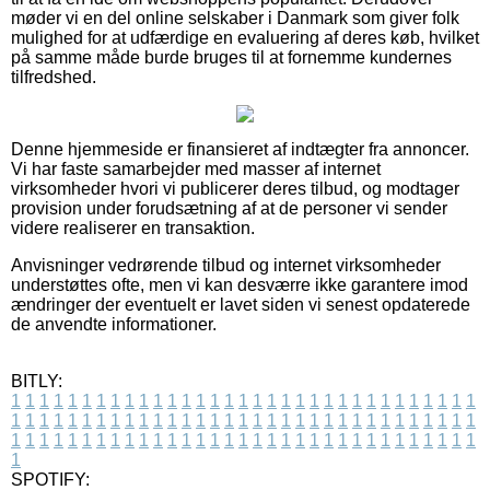
møder vi en del online selskaber i Danmark som giver folk
mulighed for at udfærdige en evaluering af deres køb, hvilket
på samme måde burde bruges til at fornemme kundernes
tilfredshed.
Denne hjemmeside er finansieret af indtægter fra annoncer.
Vi har faste samarbejder med masser af internet
virksomheder hvori vi publicerer deres tilbud, og modtager
provision under forudsætning af at de personer vi sender
videre realiserer en transaktion.
Anvisninger vedrørende tilbud og internet virksomheder
understøttes ofte, men vi kan desværre ikke garantere imod
ændringer der eventuelt er lavet siden vi senest opdaterede
de anvendte informationer.
BITLY:
1
1
1
1
1
1
1
1
1
1
1
1
1
1
1
1
1
1
1
1
1
1
1
1
1
1
1
1
1
1
1
1
1
1
1
1
1
1
1
1
1
1
1
1
1
1
1
1
1
1
1
1
1
1
1
1
1
1
1
1
1
1
1
1
1
1
1
1
1
1
1
1
1
1
1
1
1
1
1
1
1
1
1
1
1
1
1
1
1
1
1
1
1
1
1
1
1
1
1
1
SPOTIFY: