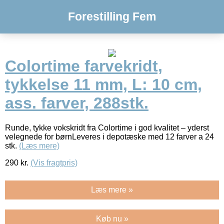
Forestilling Fem
Colortime farvekridt,
tykkelse 11 mm, L: 10 cm,
ass. farver, 288stk.
Runde, tykke vokskridt fra Colortime i god kvalitet – yderst
velegnede for børnLeveres i depotæske med 12 farver a 24
stk.
(Læs mere)
290
kr.
(Vis fragtpris)
Læs mere »
Køb nu »