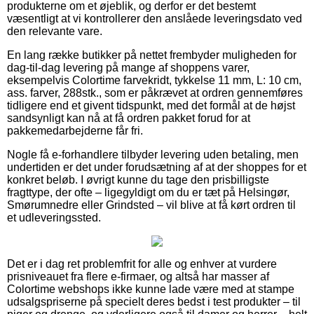
produkterne om et øjeblik, og derfor er det bestemt
væsentligt at vi kontrollerer den anslåede leveringsdato ved
den relevante vare.
En lang række butikker på nettet frembyder muligheden for
dag-til-dag levering på mange af shoppens varer,
eksempelvis Colortime farvekridt, tykkelse 11 mm, L: 10 cm,
ass. farver, 288stk., som er påkrævet at ordren gennemføres
tidligere end et givent tidspunkt, med det formål at de højst
sandsynligt kan nå at få ordren pakket forud for at
pakkemedarbejderne får fri.
Nogle få e-forhandlere tilbyder levering uden betaling, men
undertiden er det under forudsætning af at der shoppes for et
konkret beløb. I øvrigt kunne du tage den prisbilligste
fragttype, der ofte – ligegyldigt om du er tæt på Helsingør,
Smørumnedre eller Grindsted – vil blive at få kørt ordren til
et udleveringssted.
Det er i dag ret problemfrit for alle og enhver at vurdere
prisniveauet fra flere e-firmaer, og altså har masser af
Colortime webshops ikke kunne lade være med at stampe
udsalgspriserne på specielt deres bedst i test produkter – til