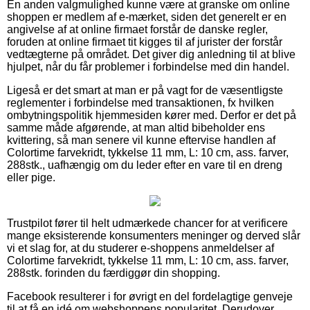
En anden valgmulighed kunne være at granske om online
shoppen er medlem af e-mærket, siden det generelt er en
angivelse af at online firmaet forstår de danske regler,
foruden at online firmaet tit kigges til af jurister der forstår
vedtægterne på området. Det giver dig anledning til at blive
hjulpet, når du får problemer i forbindelse med din handel.
Ligeså er det smart at man er på vagt for de væsentligste
reglementer i forbindelse med transaktionen, fx hvilken
ombytningspolitik hjemmesiden kører med. Derfor er det på
samme måde afgørende, at man altid bibeholder ens
kvittering, så man senere vil kunne eftervise handlen af
Colortime farvekridt, tykkelse 11 mm, L: 10 cm, ass. farver,
288stk., uafhængig om du leder efter en vare til en dreng
eller pige.
Trustpilot fører til helt udmærkede chancer for at verificere
mange eksisterende konsumenters meninger og derved slår
vi et slag for, at du studerer e-shoppens anmeldelser af
Colortime farvekridt, tykkelse 11 mm, L: 10 cm, ass. farver,
288stk. forinden du færdiggør din shopping.
Facebook resulterer i for øvrigt en del fordelagtige genveje
til at få en idé om webshoppens popularitet. Derudover