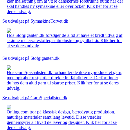
klar målsætning om at være danskernes foretrukne butik når der
skal handles ny symaskine eller overlocker. Klik her for at se
deres udvalg.
Se udvalget på SymaskineTorvet.dk
Hos Stofgiganten.dk forsøger de altid at have et bredt udvalg af
skønne metervarestoffer, snitmønstre og sytilbehør. Klik her for
at se deres udvalg.
Se udvalget på Stofgiganten.dk
Hos GarnSpecialisten.dk forhandler de ikke nyproduceret garn,
men opkøber restpartier direkte fra fabrikkerne. Derfor finder
du hos dem altid garn til skarpe priser. Klik her for at se deres
udvalg.
Se udvalget på GarnSpecialisten.dk
Önling.com tror på klassisk design, bæredygtig produktion,
naturlige materialer samt lang levetid. Disse værdier
gennemsyrer alt hvad de laver og designer. Klik her for at se
deres udvalg.