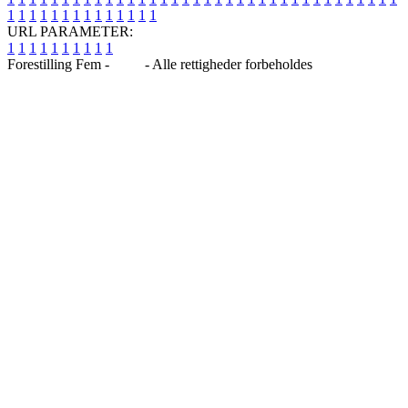
1
1
1
1
1
1
1
1
1
1
1
1
1
1
URL PARAMETER:
1
1
1
1
1
1
1
1
1
1
Forestilling Fem -
Blog
- Alle rettigheder forbeholdes