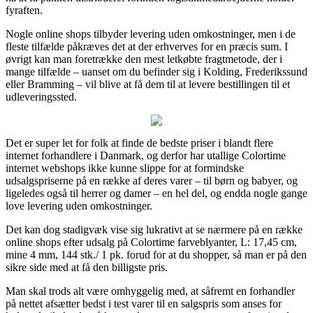
fyraften.
Nogle online shops tilbyder levering uden omkostninger, men i de
fleste tilfælde påkræves det at der erhverves for en præcis sum. I
øvrigt kan man foretrække den mest letkøbte fragtmetode, der i
mange tilfælde – uanset om du befinder sig i Kolding, Frederikssund
eller Bramming – vil blive at få dem til at levere bestillingen til et
udleveringssted.
Det er super let for folk at finde de bedste priser i blandt flere
internet forhandlere i Danmark, og derfor har utallige Colortime
internet webshops ikke kunne slippe for at formindske
udsalgspriserne på en række af deres varer – til børn og babyer, og
ligeledes også til herrer og damer – en hel del, og endda nogle gange
love levering uden omkostninger.
Det kan dog stadigvæk vise sig lukrativt at se nærmere på en række
online shops efter udsalg på Colortime farveblyanter, L: 17,45 cm,
mine 4 mm, 144 stk./ 1 pk. forud for at du shopper, så man er på den
sikre side med at få den billigste pris.
Man skal trods alt være omhyggelig med, at såfremt en forhandler
på nettet afsætter bedst i test varer til en salgspris som anses for