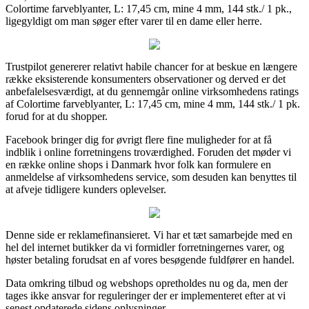
Colortime farveblyanter, L: 17,45 cm, mine 4 mm, 144 stk./ 1 pk.,
ligegyldigt om man søger efter varer til en dame eller herre.
Trustpilot genererer relativt habile chancer for at beskue en længere
række eksisterende konsumenters observationer og derved er det
anbefalelsesværdigt, at du gennemgår online virksomhedens ratings
af Colortime farveblyanter, L: 17,45 cm, mine 4 mm, 144 stk./ 1 pk.
forud for at du shopper.
Facebook bringer dig for øvrigt flere fine muligheder for at få
indblik i online forretningens troværdighed. Foruden det møder vi
en række online shops i Danmark hvor folk kan formulere en
anmeldelse af virksomhedens service, som desuden kan benyttes til
at afveje tidligere kunders oplevelser.
Denne side er reklamefinansieret. Vi har et tæt samarbejde med en
hel del internet butikker da vi formidler forretningernes varer, og
høster betaling forudsat en af vores besøgende fuldfører en handel.
Data omkring tilbud og webshops opretholdes nu og da, men der
tages ikke ansvar for reguleringer der er implementeret efter at vi
senest opdaterede sidens oplysninger.