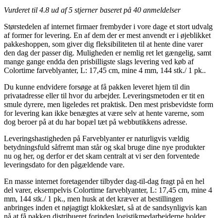
Vurderet til
4.8
ud af 5 stjerner baseret på
40
anmeldelser
Størstedelen af internet firmaer frembyder i vore dage et stort udvalg
af former for levering. En af dem der er mest anvendt er i øjeblikket
pakkeshoppen, som giver dig fleksibiliteten til at hente dine varer
den dag der passer dig. Muligheden er nemlig ret let gængelig, samt
mange gange endda den prisbilligste slags levering ved køb af
Colortime farveblyanter, L: 17,45 cm, mine 4 mm, 144 stk./ 1 pk..
Du kunne endvidere forsøge at få pakken leveret hjem til din
privatadresse eller til hvor du arbejder. Leveringsmetoden er tit en
smule dyrere, men ligeledes ret praktisk. Den mest prisbevidste form
for levering kan ikke benægtes at være selv at hente varerne, som
dog beroer på at du har bopæl tæt på webbutikkens adresse.
Leveringshastigheden på Farveblyanter er naturligvis vældig
betydningsfuld såfremt man står og skal bruge dine nye produkter
nu og her, og derfor er det skam centralt at vi ser den forventede
leveringsdato for den pågældende vare.
En masse internet foretagender tilbyder dag-til-dag fragt på en hel
del varer, eksempelvis Colortime farveblyanter, L: 17,45 cm, mine 4
mm, 144 stk./ 1 pk., men husk at det kræver at bestillingen
anbringes inden et nøjagtigt klokkeslæt, så at de sandsynligvis kan
nå at få pakken distribueret forinden logistikmedarbejderne holder