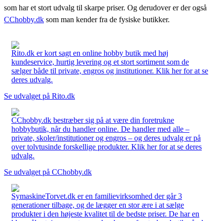
som har et stort udvalg til skarpe priser. Og derudover er der også
CChobby.dk
som man kender fra de fysiske butikker.
Rito.dk er kort sagt en online hobby butik med høj
kundeservice, hurtig levering og et stort sortiment som de
sælger både til private, engros og institutioner. Klik her for at se
deres udvalg.
Se udvalget på Rito.dk
CChobby.dk bestræber sig på at være din foretrukne
hobbybutik, når du handler online. De handler med alle –
private, skoler/institutioner og engros – og deres udvalg er på
over tolvtusinde forskellige produkter. Klik her for at se deres
udvalg.
Se udvalget på CChobby.dk
SymaskineTorvet.dk er en familievirksomhed der går 3
generationer tilbage, og de lægger en stor ære i at sælge
produkter i den højeste kvalitet til de bedste priser. De har en