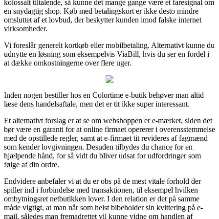
kolossalt tiltalende, så kunne det mange gange være et faresignal om
en snydagtig shop. Køb med betalingskort er ikke desto mindre
omsluttet af et lovbud, der beskytter kunden imod falske internet
virksomheder.
Vi foreslår generelt kortkøb eller mobilbetaling. Alternativt kunne du
udnytte en løsning som eksempelvis ViaBill, hvis du ser en fordel i
at dække omkostningerne over flere uger.
Inden nogen bestiller hos en Colortime e-butik behøver man altid
læse dens handelsaftale, men det er tit ikke super interessant.
Et alternativt forslag er at se om webshoppen er e-mærket, siden det
bør være en garanti for at online firmaet opererer i overensstemmelse
med de opstillede regler, samt at e-firmaet tit revideres af fagmænd
som kender lovgivningen. Desuden tilbydes du chance for en
hjælpende hånd, for så vidt du bliver udsat for udfordringer som
følge af din ordre.
Endvidere anbefaler vi at du er obs på de mest vitale forhold der
spiller ind i forbindelse med transaktionen, til eksempel hvilken
ombytningsret netbutikken lover. I den relation er det på samme
måde vigtigt, at man når som helst bibeholder sin kvittering på e-
mail, således man fremadrettet vil kunne vidne om handlen af