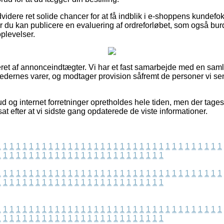
dere ret solide chancer for at få indblik i e-shoppens kundefok
r du kan publicere en evaluering af ordreforløbet, som også burde
oplevelser.
eret af annonceindtægter. Vi har et fast samarbejde med en saml
edernes varer, og modtager provision såfremt de personer vi s
d og internet forretninger opretholdes hele tiden, men der tages
sat efter at vi sidste gang opdaterede de viste informationer.
1
1
1
1
1
1
1
1
1
1
1
1
1
1
1
1
1
1
1
1
1
1
1
1
1
1
1
1
1
1
1
1
1
1
1
1
1
1
1
1
1
1
1
1
1
1
1
1
1
1
1
1
1
1
1
1
1
1
1
1
1
1
1
1
1
1
1
1
1
1
1
1
1
1
1
1
1
1
1
1
1
1
1
1
1
1
1
1
1
1
1
1
1
1
1
1
1
1
1
1
1
1
1
1
1
1
1
1
1
1
1
1
1
1
1
1
1
1
1
1
1
1
1
1
1
1
1
1
1
1
1
1
1
1
1
1
1
1
1
1
1
1
1
1
1
1
1
1
1
1
1
1
1
1
1
1
1
1
1
1
1
1
1
1
1
1
1
1
1
1
1
1
1
1
1
1
1
1
1
1
1
1
1