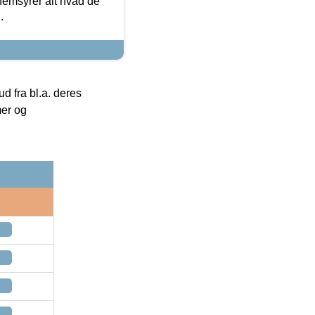
nemsyrer alt hvad de
.
 fra bl.a. deres
mer og