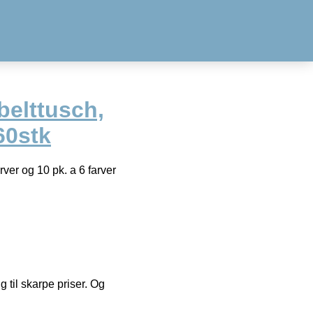
belttusch,
60stk
ver og 10 pk. a 6 farver
g til skarpe priser. Og