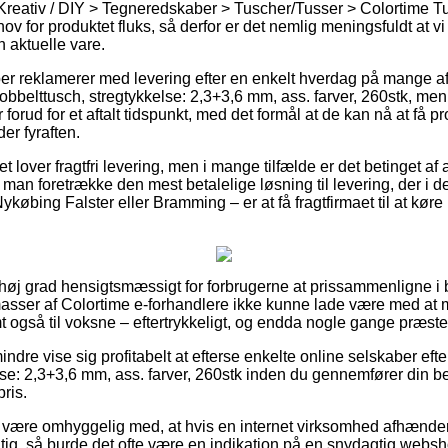
 Kreativ / DIY > Tegneredskaber > Tuscher/Tusser > Colortime 
ehov for produktet fluks, så derfor er det nemlig meningsfuldt at 
n aktuelle vare.
ber reklamerer med levering efter en enkelt hverdag på mange af
bbelttusch, stregtykkelse: 2,3+3,6 mm, ass. farver, 260stk, me
r forud for et aftalt tidspunkt, med det formål at de kan nå at få p
er fyraften.
et lover fragtfri levering, men i mange tilfælde er det betinget af 
r man foretrække den mest betalelige løsning til levering, der i d
købing Falster eller Bramming – er at få fragtfirmaet til at køre 
i høj grad hensigtsmæssigt for forbrugerne at prissammenligne i b
 masser af Colortime e-forhandlere ikke kunne lade være med at
amt også til voksne – eftertrykkeligt, og endda nogle gange præster
ndre vise sig profitabelt at efterse enkelte online selskaber eft
se: 2,3+3,6 mm, ass. farver, 260stk inden du gennemfører din bes
ris.
være omhyggelig med, at hvis en internet virksomhed afhænder e
agtig, så burde det ofte være en indikation på en snydagtig webs