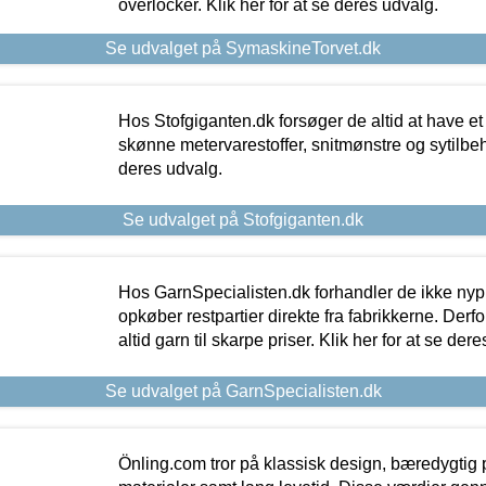
overlocker. Klik her for at se deres udvalg.
Se udvalget på SymaskineTorvet.dk
Hos Stofgiganten.dk forsøger de altid at have et
skønne metervarestoffer, snitmønstre og sytilbehø
deres udvalg.
Se udvalget på Stofgiganten.dk
Hos GarnSpecialisten.dk forhandler de ikke ny
opkøber restpartier direkte fra fabrikkerne. Derf
altid garn til skarpe priser. Klik her for at se der
Se udvalget på GarnSpecialisten.dk
Önling.com tror på klassisk design, bæredygtig p