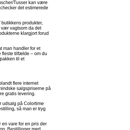
Tuscher/Tusser kan være
vi checker det estimerede
 butikkens produkter,
n vær vagtsom da det
rodukterne klargjort forud
at man handler for et
e fleste tilfælde – om du
pakken til et
landt flere internet
 mindske salgspriserne på
e gratis levering.
er udsalg på Colortime
tilling, så man er tryg
n vare for en pris der
hop. Bestillinger med