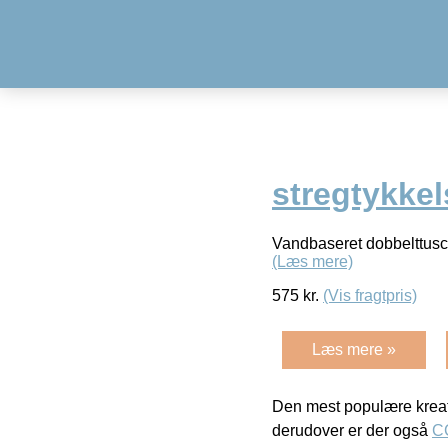
stregtykkel
Vandbaseret dobbelttusch 
(Læs mere)
575
kr.
(Vis fragtpris)
Læs mere »
Den mest populære kreat
derudover er der også
C