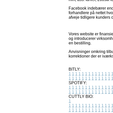
Facebook indebærer endvi
forhandlere på nettet hvo
afveje tidligere kunders 
Vores website er finansi
og introducerer virksomh
en bestilling.
Anvisninger omkring tilbu
korrektioner der er iværk
BITLY:
1
1
1
1
1
1
1
1
1
1
1
1
1
1
1
1
1
1
1
1
1
1
1
1
1
1
SPOTIFY:
1
1
1
1
1
1
1
1
1
1
1
1
1
1
1
1
1
1
1
1
1
1
1
1
1
1
CUTTLY BIO:
1
1
1
1
1
1
1
1
1
1
1
1
1
1
1
1
1
1
1
1
1
1
1
1
1
1
1