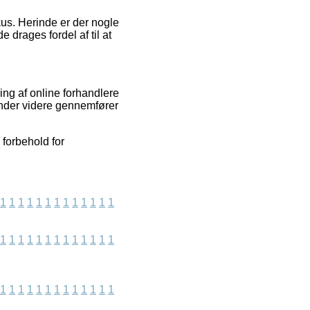
us. Herinde er der nogle
 drages fordel af til at
ing af online forhandlere
ender videre gennemfører
 forbehold for
1
1
1
1
1
1
1
1
1
1
1
1
1
1
1
1
1
1
1
1
1
1
1
1
1
1
1
1
1
1
1
1
1
1
1
1
1
1
1