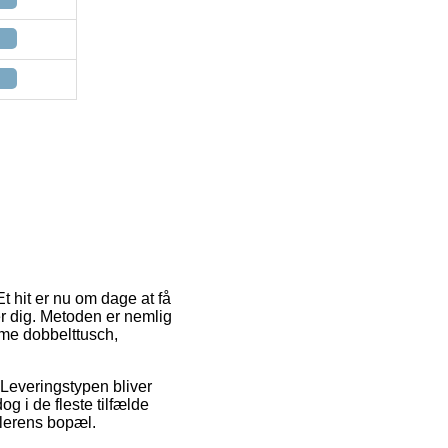
t hit er nu om dage at få
er dig. Metoden er nemlig
ime dobbelttusch,
. Leveringstypen bliver
g i de fleste tilfælde
dlerens bopæl.