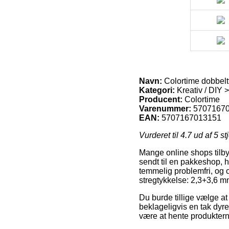
Navn:
Colortime dobbeltt
Kategori:
Kreativ / DIY 
Producent:
Colortime
Varenummer:
5707167
EAN:
5707167013151
Vurderet til
4.7
ud af 5 st
Mange online shops tilbyd
sendt til en pakkeshop, h
temmelig problemfri, og 
stregtykkelse: 2,3+3,6 mm
Du burde tillige vælge at 
beklageligvis en tak dyre
være at hente produktern