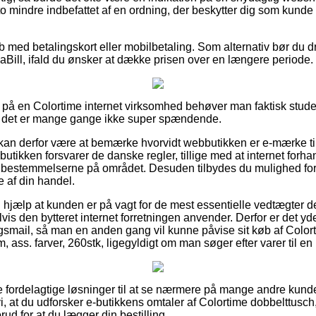
to mindre indbefattet af en ordning, der beskytter dig som kunde
øb med betalingskort eller mobilbetaling. Som alternativ bør du d
aBill, ifald du ønsker at dække prisen over en længere periode.
 på en Colortime internet virksomhed behøver man faktisk stud
n det er mange gange ikke super spændende.
n derfor være at bemærke hvorvidt webbutikken er e-mærke tils
utikken forsvarer de danske regler, tillige med at internet forhan
tår bestemmelserne på området. Desuden tilbydes du mulighed for 
e af din handel.
 hjælp at kunden er på vagt for de mest essentielle vedtægter d
is den bytteret internet forretningen anvender. Derfor er det yd
ingsmail, så man en anden gang vil kunne påvise sit køb af Color
, ass. farver, 260stk, ligegyldigt om man søger efter varer til en
ere fordelagtige løsninger til at se nærmere på mange andre kund
 at du udforsker e-butikkens omtaler af Colortime dobbelttusch,
rud for at du lægger din bestilling.