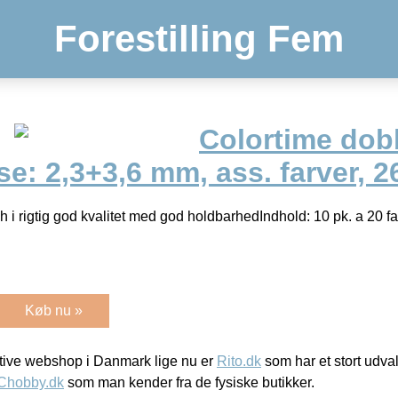
Forestilling Fem
Colortime dob
se: 2,3+3,6 mm, ass. farver, 2
i rigtig god kvalitet med god holdbarhedIndhold: 10 pk. a 20 far
Køb nu »
ive webshop i Danmark lige nu er
Rito.dk
som har et stort udval
Chobby.dk
som man kender fra de fysiske butikker.