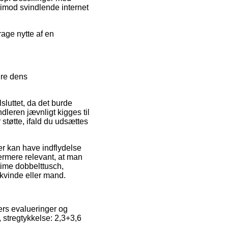
 imod svindlende internet
rage nytte af en
ere dens
luttet, da det burde
dleren jævnligt kigges til
støtte, ifald du udsættes
er kan have indflydelse
ermere relevant, at man
time dobbelttusch,
 kvinde eller mand.
ers evalueringer og
 stregtykkelse: 2,3+3,6