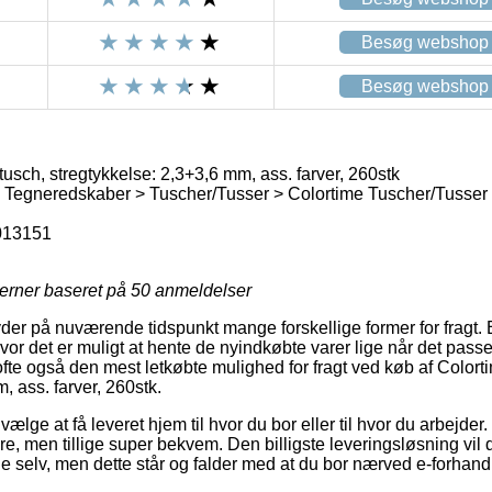
Besøg webshop
Besøg webshop
usch, stregtykkelse: 2,3+3,6 mm, ass. farver, 260stk
> Tegneredskaber > Tuscher/Tusser > Colortime Tuscher/Tusser
013151
jerner baseret på
50
anmeldelser
er på nuværende tidspunkt mange forskellige former for fragt. E
vor det er muligt at hente de nyindkøbte varer lige når det pass
ofte også den mest letkøbte mulighed for fragt ved køb af Colort
, ass. farver, 260stk.
vælge at få leveret hjem til hvor du bor eller til hvor du arbejder
re, men tillige super bekvem. Den billigste leveringsløsning vil do
e selv, men dette står og falder med at du bor nærved e-forhan