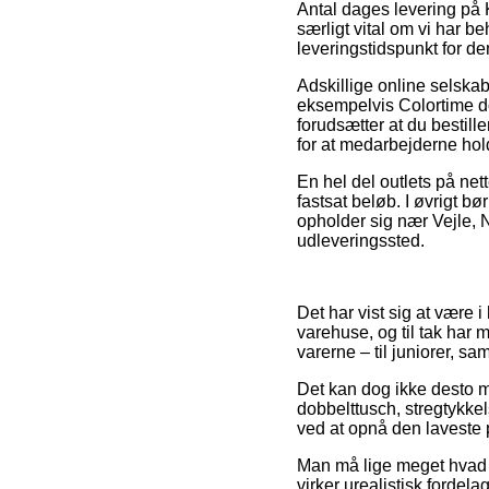
Antal dages levering på
særligt vital om vi har b
leveringstidspunkt for de
Adskillige online selska
eksempelvis Colortime do
forudsætter at du bestille
for at medarbejderne hold
En hel del outlets på nett
fastsat beløb. I øvrigt bø
opholder sig nær Vejle, Ny
udleveringssted.
Det har vist sig at være 
varehuse, og til tak har
varerne – til juniorer, s
Det kan dog ikke desto mi
dobbelttusch, stregtykkel
ved at opnå den laveste p
Man må lige meget hvad 
virker urealistisk fordel