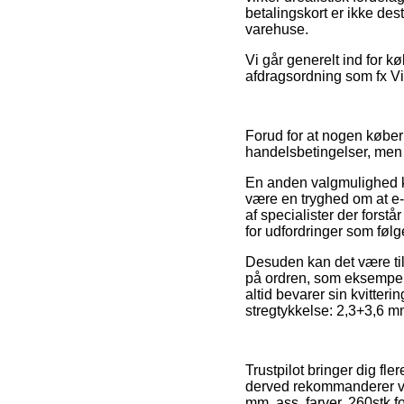
betalingskort er ikke des
varehuse.
Vi går generelt ind for k
afdragsordning som fx Vi
Forud for at nogen køber
handelsbetingelser, me
En anden valgmulighed ka
være en tryghed om at e-b
af specialister der fors
for udfordringer som følg
Desuden kan det være til
på ordren, som eksempelv
altid bevarer sin kvitter
stregtykkelse: 2,3+3,6 mm
Trustpilot bringer dig fl
derved rekommanderer vi,
mm, ass. farver, 260stk fo