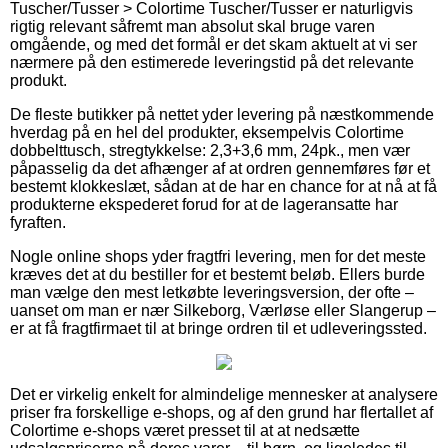
Tuscher/Tusser > Colortime Tuscher/Tusser er naturligvis
rigtig relevant såfremt man absolut skal bruge varen
omgående, og med det formål er det skam aktuelt at vi ser
nærmere på den estimerede leveringstid på det relevante
produkt.
De fleste butikker på nettet yder levering på næstkommende
hverdag på en hel del produkter, eksempelvis Colortime
dobbelttusch, stregtykkelse: 2,3+3,6 mm, 24pk., men vær
påpasselig da det afhænger af at ordren gennemføres før et
bestemt klokkeslæt, sådan at de har en chance for at nå at få
produkterne ekspederet forud for at de lageransatte har
fyraften.
Nogle online shops yder fragtfri levering, men for det meste
kræves det at du bestiller for et bestemt beløb. Ellers burde
man vælge den mest letkøbte leveringsversion, der ofte –
uanset om man er nær Silkeborg, Værløse eller Slangerup –
er at få fragtfirmaet til at bringe ordren til et udleveringssted.
Det er virkelig enkelt for almindelige mennesker at analysere
priser fra forskellige e-shops, og af den grund har flertallet af
Colortime e-shops været presset til at at nedsætte