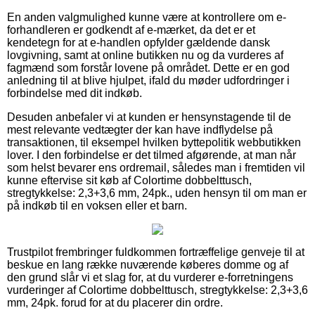
En anden valgmulighed kunne være at kontrollere om e-
forhandleren er godkendt af e-mærket, da det er et
kendetegn for at e-handlen opfylder gældende dansk
lovgivning, samt at online butikken nu og da vurderes af
fagmænd som forstår lovene på området. Dette er en god
anledning til at blive hjulpet, ifald du møder udfordringer i
forbindelse med dit indkøb.
Desuden anbefaler vi at kunden er hensynstagende til de
mest relevante vedtægter der kan have indflydelse på
transaktionen, til eksempel hvilken byttepolitik webbutikken
lover. I den forbindelse er det tilmed afgørende, at man når
som helst bevarer ens ordremail, således man i fremtiden vil
kunne eftervise sit køb af Colortime dobbelttusch,
stregtykkelse: 2,3+3,6 mm, 24pk., uden hensyn til om man er
på indkøb til en voksen eller et barn.
Trustpilot frembringer fuldkommen fortræffelige genveje til at
beskue en lang række nuværende køberes domme og af
den grund slår vi et slag for, at du vurderer e-forretningens
vurderinger af Colortime dobbelttusch, stregtykkelse: 2,3+3,6
mm, 24pk. forud for at du placerer din ordre.