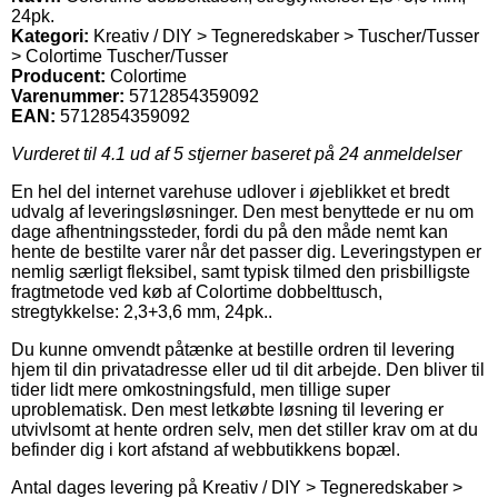
24pk.
Kategori:
Kreativ / DIY > Tegneredskaber > Tuscher/Tusser
> Colortime Tuscher/Tusser
Producent:
Colortime
Varenummer:
5712854359092
EAN:
5712854359092
Vurderet til
4.1
ud af 5 stjerner baseret på
24
anmeldelser
En hel del internet varehuse udlover i øjeblikket et bredt
udvalg af leveringsløsninger. Den mest benyttede er nu om
dage afhentningssteder, fordi du på den måde nemt kan
hente de bestilte varer når det passer dig. Leveringstypen er
nemlig særligt fleksibel, samt typisk tilmed den prisbilligste
fragtmetode ved køb af Colortime dobbelttusch,
stregtykkelse: 2,3+3,6 mm, 24pk..
Du kunne omvendt påtænke at bestille ordren til levering
hjem til din privatadresse eller ud til dit arbejde. Den bliver til
tider lidt mere omkostningsfuld, men tillige super
uproblematisk. Den mest letkøbte løsning til levering er
utvivlsomt at hente ordren selv, men det stiller krav om at du
befinder dig i kort afstand af webbutikkens bopæl.
Antal dages levering på Kreativ / DIY > Tegneredskaber >