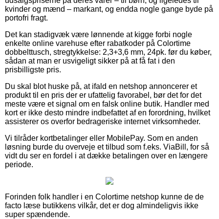
udsalgspriserne på deres varer – til børn, og ligeledes til
kvinder og mænd – markant, og endda nogle gange byde på
portofri fragt.
Det kan stadigvæk være lønnende at kigge forbi nogle
enkelte online varehuse efter rabatkoder på Colortime
dobbelttusch, stregtykkelse: 2,3+3,6 mm, 24pk. før du køber,
sådan at man er usvigeligt sikker på at få fat i den
prisbilligste pris.
Du skal blot huske på, at ifald en netshop annoncerer et
produkt til en pris der er ufattelig favorabel, bør det for det
meste være et signal om en falsk online butik. Handler med
kort er ikke desto mindre indbefattet af en forordning, hvilket
assisterer os overfor bedrageriske internet virksomheder.
Vi tilråder kortbetalinger eller MobilePay. Som en anden
løsning burde du overveje et tilbud som f.eks. ViaBill, for så
vidt du ser en fordel i at dække betalingen over en længere
periode.
Forinden folk handler i en Colortime netshop kunne de de
facto læse butikkens vilkår, det er dog almindeligvis ikke
super spændende.