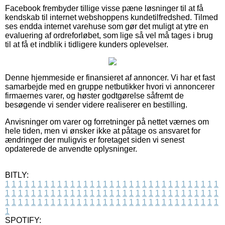
Facebook frembyder tillige visse pæne løsninger til at få
kendskab til internet webshoppens kundetilfredshed. Tilmed
ses endda internet varehuse som gør det muligt at ytre en
evaluering af ordreforløbet, som lige så vel må tages i brug
til at få et indblik i tidligere kunders oplevelser.
Denne hjemmeside er finansieret af annoncer. Vi har et fast
samarbejde med en gruppe netbutikker hvori vi annoncerer
firmaernes varer, og høster godtgørelse såfremt de
besøgende vi sender videre realiserer en bestilling.
Anvisninger om varer og forretninger på nettet værnes om
hele tiden, men vi ønsker ikke at påtage os ansvaret for
ændringer der muligvis er foretaget siden vi senest
opdaterede de anvendte oplysninger.
BITLY:
1
1
1
1
1
1
1
1
1
1
1
1
1
1
1
1
1
1
1
1
1
1
1
1
1
1
1
1
1
1
1
1
1
1
1
1
1
1
1
1
1
1
1
1
1
1
1
1
1
1
1
1
1
1
1
1
1
1
1
1
1
1
1
1
1
1
1
1
1
1
1
1
1
1
1
1
1
1
1
1
1
1
1
1
1
1
1
1
1
1
1
1
1
1
1
1
1
1
1
1
SPOTIFY: