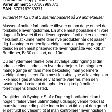
Varenummer:
5707167989371
EAN:
5707167989371
Vurderet til
4.2
ud af 5 stjerner baseret på
29
anmeldelser
Masser af online forhandlere tilbyder nu om dage en hel del
forskellige leveringsformer. En af de mest populære er i vore
dage at få leveret til et udleveringssted, fordi det er ekstremt
fleksibelt at kunne hente dine nye produkter når det passer
dig. Løsningen er nemlig vældig smart, og mange gange
desuden den mest prisbevidste leveringsmåde ved køb af
Bordløber, B: 30 cm, sort, net, 10m.
Du bør ydermere tænke over at vælge udbringning til din
adresse eller til adressen hvor du arbejder. Løsningen er
mange gange en tand mere bekostelig, men ydermere
vældig ukompliceret. Den mest letkøbte type af levering kan
ikke modsiges at være selv at hente varerne, men den
løsning forudsætter at du opholder dig tæt på online
forretningens tilholdssted.
Fragttiden på Syning > Stof > Duge og bordløbere kan i
nogle tilfælde være ualmindeligt udslagsgivende forudsat
man skal bruge din pakke inden for kort tid, og af den grund
er det fuldt ud væsentligt at man kontrollerer leveringstiden