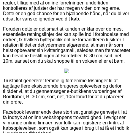
regler, tillige med at online forretningen undertiden
kontrolleres af jurister der har megen viden om reglerne.
Dette er en god chance for en hjælpende hånd, når du bliver
udsat for vanskeligheder ved dit køb.
Foruden dette er det smart at kunden er klar over de mest
essentielle retningslinjer der kan spille ind i forbindelse med
ordren, fx hvilken byttepolitik online forhandleren tilsikrer. I
relation til det er det ydermere afgørende, at man når som
helst opbevarer sin kvitteringsmail, således man fremadrettet
kan bevidne bestillingen af Bordløber, B: 30 cm, sort, net,
10m, uanset om du skal shoppe til en voksen eller et barn.
Trustpilot genererer temmelig fornemme løsninger til at
iagttage flere eksisterende brugeres oplevelser og derfor
tilråder vi, at du gennemsøger e-butikkens vurderinger af
Bordløber, B: 30 cm, sort, net, 10m forud for at du placerer
din ordre.
Facebook leverer endvidere stort set gunstige genveje til at
få indtryk af online webshoppens troværdighed. I øvrigt ser
vi mange online firmaer hvor folk kan registrere en kritik af
købsoplevelsen, som også kan tages i brug til at få et indblik