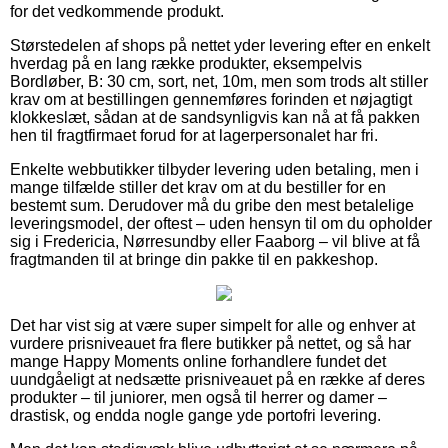
for det vedkommende produkt.
Størstedelen af shops på nettet yder levering efter en enkelt
hverdag på en lang række produkter, eksempelvis
Bordløber, B: 30 cm, sort, net, 10m, men som trods alt stiller
krav om at bestillingen gennemføres forinden et nøjagtigt
klokkeslæt, sådan at de sandsynligvis kan nå at få pakken
hen til fragtfirmaet forud for at lagerpersonalet har fri.
Enkelte webbutikker tilbyder levering uden betaling, men i
mange tilfælde stiller det krav om at du bestiller for en
bestemt sum. Derudover må du gribe den mest betalelige
leveringsmodel, der oftest – uden hensyn til om du opholder
sig i Fredericia, Nørresundby eller Faaborg – vil blive at få
fragtmanden til at bringe din pakke til en pakkeshop.
Det har vist sig at være super simpelt for alle og enhver at
vurdere prisniveauet fra flere butikker på nettet, og så har
mange Happy Moments online forhandlere fundet det
uundgåeligt at nedsætte prisniveauet på en række af deres
produkter – til juniorer, men også til herrer og damer –
drastisk, og endda nogle gange yde portofri levering.