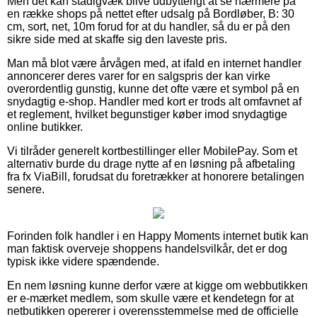
Men det kan stadigvæk blive udbytterigt at se nærmere på
en række shops på nettet efter udsalg på Bordløber, B: 30
cm, sort, net, 10m forud for at du handler, så du er på den
sikre side med at skaffe sig den laveste pris.
Man må blot være årvågen med, at ifald en internet handler
annoncerer deres varer for en salgspris der kan virke
overordentlig gunstig, kunne det ofte være et symbol på en
snydagtig e-shop. Handler med kort er trods alt omfavnet af
et reglement, hvilket begunstiger køber imod snydagtige
online butikker.
Vi tilråder generelt kortbestillinger eller MobilePay. Som et
alternativ burde du drage nytte af en løsning på afbetaling
fra fx ViaBill, forudsat du foretrækker at honorere betalingen
senere.
Forinden folk handler i en Happy Moments internet butik kan
man faktisk overveje shoppens handelsvilkår, det er dog
typisk ikke videre spændende.
En nem løsning kunne derfor være at kigge om webbutikken
er e-mærket medlem, som skulle være et kendetegn for at
netbutikken opererer i overensstemmelse med de officielle