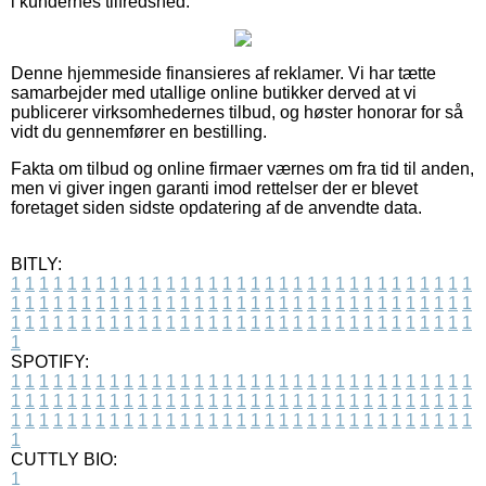
i kundernes tilfredshed.
Denne hjemmeside finansieres af reklamer. Vi har tætte
samarbejder med utallige online butikker derved at vi
publicerer virksomhedernes tilbud, og høster honorar for så
vidt du gennemfører en bestilling.
Fakta om tilbud og online firmaer værnes om fra tid til anden,
men vi giver ingen garanti imod rettelser der er blevet
foretaget siden sidste opdatering af de anvendte data.
BITLY:
1
1
1
1
1
1
1
1
1
1
1
1
1
1
1
1
1
1
1
1
1
1
1
1
1
1
1
1
1
1
1
1
1
1
1
1
1
1
1
1
1
1
1
1
1
1
1
1
1
1
1
1
1
1
1
1
1
1
1
1
1
1
1
1
1
1
1
1
1
1
1
1
1
1
1
1
1
1
1
1
1
1
1
1
1
1
1
1
1
1
1
1
1
1
1
1
1
1
1
1
SPOTIFY:
1
1
1
1
1
1
1
1
1
1
1
1
1
1
1
1
1
1
1
1
1
1
1
1
1
1
1
1
1
1
1
1
1
1
1
1
1
1
1
1
1
1
1
1
1
1
1
1
1
1
1
1
1
1
1
1
1
1
1
1
1
1
1
1
1
1
1
1
1
1
1
1
1
1
1
1
1
1
1
1
1
1
1
1
1
1
1
1
1
1
1
1
1
1
1
1
1
1
1
1
CUTTLY BIO:
1