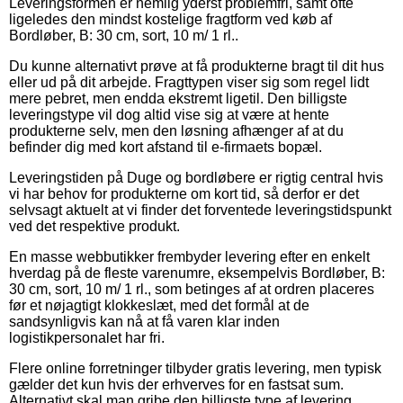
Leveringsformen er nemlig yderst problemfri, samt ofte
ligeledes den mindst kostelige fragtform ved køb af
Bordløber, B: 30 cm, sort, 10 m/ 1 rl..
Du kunne alternativt prøve at få produkterne bragt til dit hus
eller ud på dit arbejde. Fragttypen viser sig som regel lidt
mere pebret, men endda ekstremt ligetil. Den billigste
leveringstype vil dog altid vise sig at være at hente
produkterne selv, men den løsning afhænger af at du
befinder dig med kort afstand til e-firmaets bopæl.
Leveringstiden på Duge og bordløbere er rigtig central hvis
vi har behov for produkterne om kort tid, så derfor er det
selvsagt aktuelt at vi finder det forventede leveringstidspunkt
ved det respektive produkt.
En masse webbutikker frembyder levering efter en enkelt
hverdag på de fleste varenumre, eksempelvis Bordløber, B:
30 cm, sort, 10 m/ 1 rl., som betinges af at ordren placeres
før et nøjagtigt klokkeslæt, med det formål at de
sandsynligvis kan nå at få varen klar inden
logistikpersonalet har fri.
Flere online forretninger tilbyder gratis levering, men typisk
gælder det kun hvis der erhverves for en fastsat sum.
Alternativt skal man gribe den billigste type af levering,