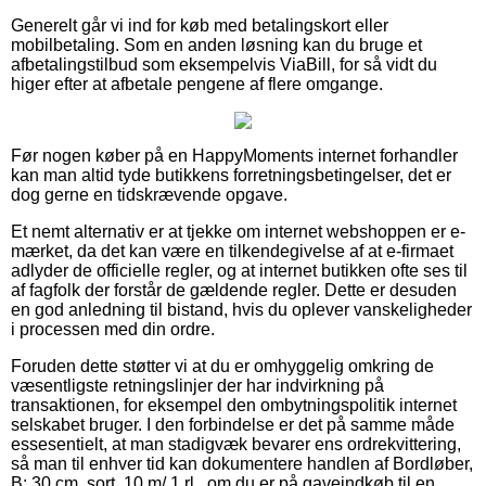
Generelt går vi ind for køb med betalingskort eller
mobilbetaling. Som en anden løsning kan du bruge et
afbetalingstilbud som eksempelvis ViaBill, for så vidt du
higer efter at afbetale pengene af flere omgange.
Før nogen køber på en HappyMoments internet forhandler
kan man altid tyde butikkens forretningsbetingelser, det er
dog gerne en tidskrævende opgave.
Et nemt alternativ er at tjekke om internet webshoppen er e-
mærket, da det kan være en tilkendegivelse af at e-firmaet
adlyder de officielle regler, og at internet butikken ofte ses til
af fagfolk der forstår de gældende regler. Dette er desuden
en god anledning til bistand, hvis du oplever vanskeligheder
i processen med din ordre.
Foruden dette støtter vi at du er omhyggelig omkring de
væsentligste retningslinjer der har indvirkning på
transaktionen, for eksempel den ombytningspolitik internet
selskabet bruger. I den forbindelse er det på samme måde
essesentielt, at man stadigvæk bevarer ens ordrekvittering,
så man til enhver tid kan dokumentere handlen af Bordløber,
B: 30 cm, sort, 10 m/ 1 rl., om du er på gaveindkøb til en