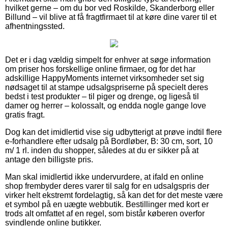
hvilket gerne – om du bor ved Roskilde, Skanderborg eller
Billund – vil blive at få fragtfirmaet til at køre dine varer til et
afhentningssted.
Det er i dag vældig simpelt for enhver at søge information
om priser hos forskellige online firmaer, og for det har
adskillige HappyMoments internet virksomheder set sig
nødsaget til at stampe udsalgspriserne på specielt deres
bedst i test produkter – til piger og drenge, og ligeså til
damer og herrer – kolossalt, og endda nogle gange love
gratis fragt.
Dog kan det imidlertid vise sig udbytterigt at prøve indtil flere
e-forhandlere efter udsalg på Bordløber, B: 30 cm, sort, 10
m/ 1 rl. inden du shopper, således at du er sikker på at
antage den billigste pris.
Man skal imidlertid ikke undervurdere, at ifald en online
shop frembyder deres varer til salg for en udsalgspris der
virker helt ekstremt fordelagtig, så kan det for det meste være
et symbol på en uægte webbutik. Bestillinger med kort er
trods alt omfattet af en regel, som bistår køberen overfor
svindlende online butikker.