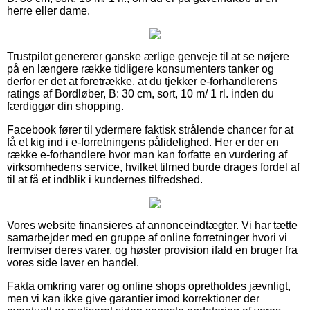
herre eller dame.
Trustpilot genererer ganske ærlige genveje til at se nøjere
på en længere række tidligere konsumenters tanker og
derfor er det at foretrække, at du tjekker e-forhandlerens
ratings af Bordløber, B: 30 cm, sort, 10 m/ 1 rl. inden du
færdiggør din shopping.
Facebook fører til ydermere faktisk strålende chancer for at
få et kig ind i e-forretningens pålidelighed. Her er der en
række e-forhandlere hvor man kan forfatte en vurdering af
virksomhedens service, hvilket tilmed burde drages fordel af
til at få et indblik i kundernes tilfredshed.
Vores website finansieres af annonceindtægter. Vi har tætte
samarbejder med en gruppe af online forretninger hvori vi
fremviser deres varer, og høster provision ifald en bruger fra
vores side laver en handel.
Fakta omkring varer og online shops opretholdes jævnligt,
men vi kan ikke give garantier imod korrektioner der