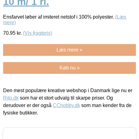
10 m/ 1 rl.
Ensfarvet løber af imiteret netstof i 100% polyester.
(Læs
mere)
70.95
kr.
(Vis fragtpris)
Læs mere »
Køb nu »
Den mest populære kreative webshop i Danmark lige nu er
Rito.dk
som har et stort udvalg til skarpe priser. Og
derudover er der også
CChobby.dk
som man kender fra de
fysiske butikker.