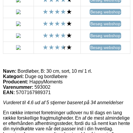
Besøg webshop
Besøg webshop
Besøg webshop
Besøg webshop
Navn:
Bordløber, B: 30 cm, sort, 10 m/ 1 rl.
Kategori:
Duge og bordløbere
Producent:
HappyMoments
Varenummer:
593002
EAN:
5707167989371
Vurderet til
4.6
ud af 5 stjerner baseret på
34
anmeldelser
En række internet forretninger udlover nu til dags en lang
række forskellige fragtmuligheder. En af de mest almindelige
er efterhånden afhentningssteder, fordi du så nemt kan hente
din nyindkøbte vare når det passer ind i din hverdag.