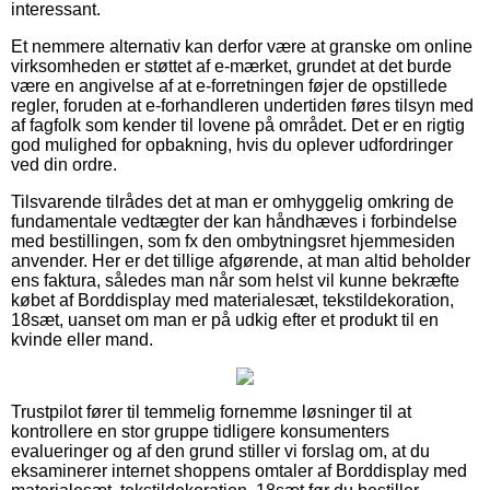
interessant.
Et nemmere alternativ kan derfor være at granske om online
virksomheden er støttet af e-mærket, grundet at det burde
være en angivelse af at e-forretningen føjer de opstillede
regler, foruden at e-forhandleren undertiden føres tilsyn med
af fagfolk som kender til lovene på området. Det er en rigtig
god mulighed for opbakning, hvis du oplever udfordringer
ved din ordre.
Tilsvarende tilrådes det at man er omhyggelig omkring de
fundamentale vedtægter der kan håndhæves i forbindelse
med bestillingen, som fx den ombytningsret hjemmesiden
anvender. Her er det tillige afgørende, at man altid beholder
ens faktura, således man når som helst vil kunne bekræfte
købet af Borddisplay med materialesæt, tekstildekoration,
18sæt, uanset om man er på udkig efter et produkt til en
kvinde eller mand.
Trustpilot fører til temmelig fornemme løsninger til at
kontrollere en stor gruppe tidligere konsumenters
evalueringer og af den grund stiller vi forslag om, at du
eksaminerer internet shoppens omtaler af Borddisplay med