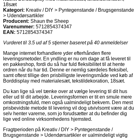
18sæt
Kategori:
Kreativ / DIY > Pyntegenstande / Brugsgenstande
> Udendørsartikler
Producent:
Shaun the Sheep
Varenummer:
5712854374347
EAN:
5712854374347
Vurderet til
3.5
ud af 5 stjerner baseret på
40
anmeldelser
Mange internet forhandlere yder efterhånden flere
leveringsmetoder. En yndling er nu om dage at få leveret til
en pakkeshop, fordi du så har fuld fleksibilitet til at hente
ordren når du har tid. Denne er nemlig særdeles fleksibel,
samt oftest tillige den prisbilligste leveringsmåde ved køb af
Borddisplay med materialesæt, tekstildekoration, 18sæt.
Du kan lige så vel tænke over at vælge levering til dit hus
eller ud til dit arbejde. Leveringsformen er tit en smule mere
omkostningsfuld, men også ualmindeligt bekvem. Den mest
prisbevidste metode til levering vil dog utvivlsomt være at du
selv henter varerne, som jo forudsætter at du befinder dig
lige ved online virksomhedens hjemsted.
Fragtperioden på Kreativ / DIY > Pyntegenstande /
Brugsgenstande > Udendørsartikler er ualmindeligt vigtig