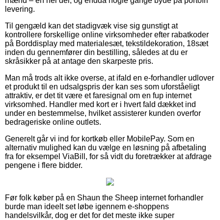
mænd – en hel del, og endda nogle gange byde på portofri
levering.
Til gengæld kan det stadigvæk vise sig gunstigt at
kontrollere forskellige online virksomheder efter rabatkoder
på Borddisplay med materialesæt, tekstildekoration, 18sæt
inden du gennemfører din bestilling, således at du er
skråsikker på at antage den skarpeste pris.
Man må trods alt ikke overse, at ifald en e-forhandler udlover
et produkt til en udsalgspris der kan ses som uforståeligt
attraktiv, er det tit være et faresignal om en fup internet
virksomhed. Handler med kort er i hvert fald dækket ind
under en bestemmelse, hvilket assisterer kunden overfor
bedrageriske online outlets.
Generelt går vi ind for kortkøb eller MobilePay. Som en
alternativ mulighed kan du vælge en løsning på afbetaling
fra for eksempel ViaBill, for så vidt du foretrækker at afdrage
pengene i flere bidder.
Før folk køber på en Shaun the Sheep internet forhandler
burde man ideelt set løbe igennem e-shoppens
handelsvilkår, dog er det for det meste ikke super