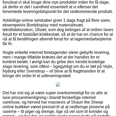
forudsat vi skal bruge dine nye produkter inden for få dage,
så derfor er det i sandhed essentielt at vi efterser det
forventede leveringstidspunkt for det vedkommende produkt.
Adskillige online selskaber giver 1 dags fragt på flere varer,
eksempelvis Borddisplay med materialesæt,
tekstildekoration, 18sæt, som dog betinges af at ordren laves
forud for et fastslået klokkeslæt, så at de har en chance for at
nå at få bestillingen afsendt forud for at lagermedarbejderne
får fri.
Nogle enkelte internet foretagender sikrer gebyrfri levering,
men i mange tilfælde kræves det at der handles for et
konkret beløb. I øvrigt kan du gribe den mindst kostelige
slags levering, som oftest – ligegyldigt om du er tæt på Vejle,
Nyborg eller Svenstrup – vil blive at få fragtmanden til at
bringe din ordre til et udleveringssted.
Det har vist sig at være super overkommeligt for os alle at
lave prissammenligning i blandt forskellige internet
varehuse, og herved har massevis af Shaun the Sheep
online butikker været presset til at at nedbringe priserne på
varerne – til piger og drenge, lige så vel som til kvinder og