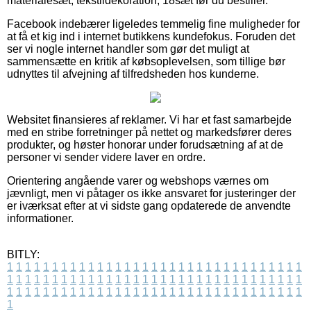
materialesæt, tekstildekoration, 18sæt før du bestiller.
Facebook indebærer ligeledes temmelig fine muligheder for
at få et kig ind i internet butikkens kundefokus. Foruden det
ser vi nogle internet handler som gør det muligt at
sammensætte en kritik af købsoplevelsen, som tillige bør
udnyttes til afvejning af tilfredsheden hos kunderne.
Websitet finansieres af reklamer. Vi har et fast samarbejde
med en stribe forretninger på nettet og markedsfører deres
produkter, og høster honorar under forudsætning af at de
personer vi sender videre laver en ordre.
Orientering angående varer og webshops værnes om
jævnligt, men vi påtager os ikke ansvaret for justeringer der
er iværksat efter at vi sidste gang opdaterede de anvendte
informationer.
BITLY:
1
1
1
1
1
1
1
1
1
1
1
1
1
1
1
1
1
1
1
1
1
1
1
1
1
1
1
1
1
1
1
1
1
1
1
1
1
1
1
1
1
1
1
1
1
1
1
1
1
1
1
1
1
1
1
1
1
1
1
1
1
1
1
1
1
1
1
1
1
1
1
1
1
1
1
1
1
1
1
1
1
1
1
1
1
1
1
1
1
1
1
1
1
1
1
1
1
1
1
1