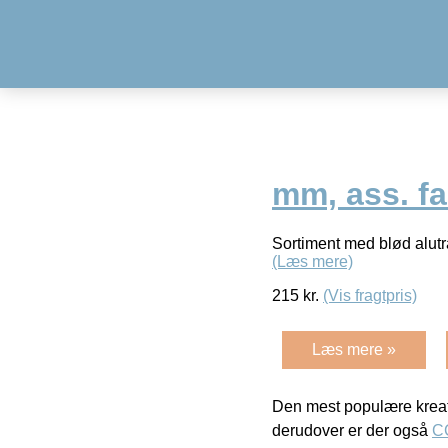
mm, ass. fa
Sortiment med blød alutrå
(Læs mere)
215
kr.
(Vis fragtpris)
Læs mere »
Den mest populære kreat
derudover er der også
C