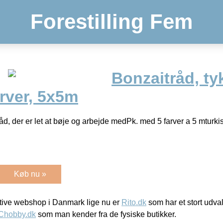
Forestilling Fem
Bonzaitråd, ty
rver, 5x5m
d, der er let at bøje og arbejde medPk. med 5 farver a 5 mturkis, g
Køb nu »
ive webshop i Danmark lige nu er
Rito.dk
som har et stort udval
Chobby.dk
som man kender fra de fysiske butikker.