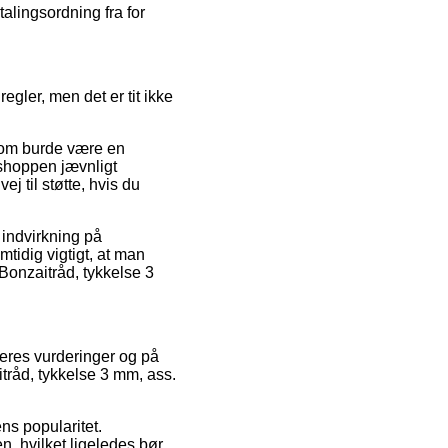
talingsordning fra for
egler, men det er tit ikke
 som burde være en
 shoppen jævnligt
 til støtte, hvis du
 indvirkning på
mtidig vigtigt, at man
onzaitråd, tykkelse 3
øberes vurderinger og på
itråd, tykkelse 3 mm, ass.
ns popularitet.
n, hvilket ligeledes bør