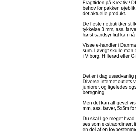
Fragttiden på Kreativ / DI
behov for pakken øjeblikk
det aktuelle produkt.
De fleste netbutikker sti
tykkelse 3 mm, ass. farve
højst sandsynligt kan nå
Visse e-handler i Danmar
sum. I øvrigt skulle man 
i Viborg, Hillerød eller G
Det er i dag usædvanlig p
Diverse internet outlets v
juniorer, og ligeledes o
beregning.
Men det kan alligevel vise
mm, ass. farver, 5x5m før
Du skal lige meget hvad v
ses som ekstraordinært ti
en del af en lovbestemm