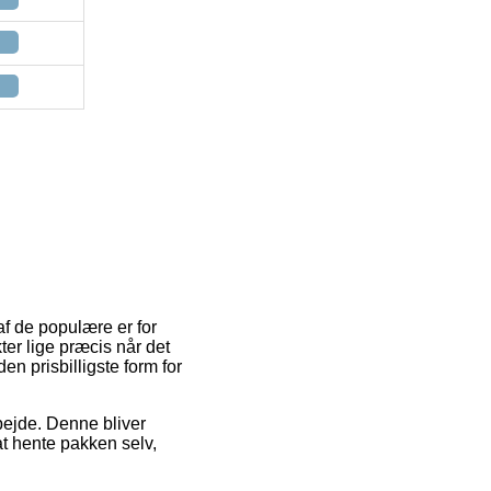
f de populære er for
ter lige præcis når det
n prisbilligste form for
arbejde. Denne bliver
at hente pakken selv,