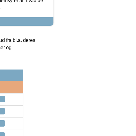
nemsyrer alt hvad de
.
 fra bl.a. deres
mer og