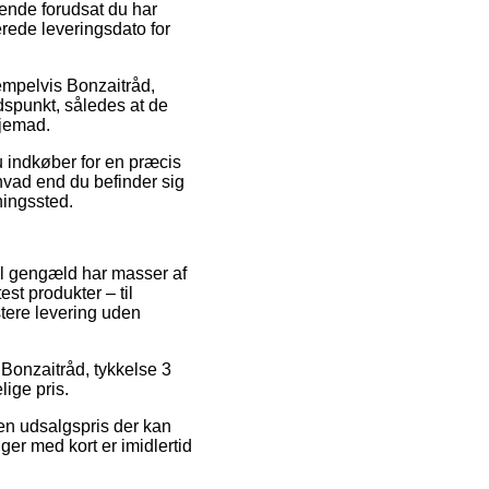
ørende forudsat du har
erede leveringsdato for
sempelvis Bonzaitråd,
idspunkt, således at de
hjemad.
u indkøber for en præcis
 hvad end du befinder sig
tningssted.
til gengæld har masser af
est produkter – til
tere levering uden
å Bonzaitråd, tykkelse 3
lige pris.
 en udsalgspris der kan
ger med kort er imidlertid