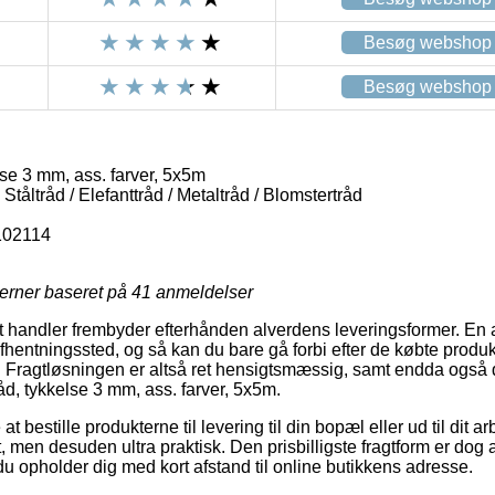
Besøg webshop
Besøg webshop
se 3 mm, ass. farver, 5x5m
 Ståltråd / Elefanttråd / Metaltråd / Blomstertråd
102114
jerner baseret på
41
anmeldelser
handler frembyder efterhånden alverdens leveringsformer. En a
t afhentningssted, og så kan du bare gå forbi efter de købte produk
. Fragtløsningen er altså ret hensigtsmæssig, samt endda også de
åd, tykkelse 3 mm, ass. farver, 5x5m.
t bestille produkterne til levering til din bopæl eller ud til dit 
, men desuden ultra praktisk. Den prisbilligste fragtform er dog 
u opholder dig med kort afstand til online butikkens adresse.