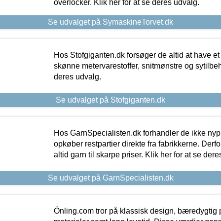
overlocker. Klik her for at se deres udvalg.
Se udvalget på SymaskineTorvet.dk
Hos Stofgiganten.dk forsøger de altid at have et
skønne metervarestoffer, snitmønstre og sytilbehø
deres udvalg.
Se udvalget på Stofgiganten.dk
Hos GarnSpecialisten.dk forhandler de ikke ny
opkøber restpartier direkte fra fabrikkerne. Derf
altid garn til skarpe priser. Klik her for at se der
Se udvalget på GarnSpecialisten.dk
Önling.com tror på klassisk design, bæredygtig p