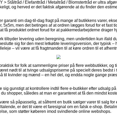
Y > Ståltråd / Elefanttråd / Metaltråd / Blomstertråd er ultra afg
eligt, og herved er det faktisk afgørende at du finder den estim
ller garanti om dag-til-dag fragt på mange af butikkens varer, ek
r, 5x5m, men det betinges af at ordren lægges forud for et fast t
 at få produktet ordnet forud for at pakkemedarbejderne drager 
k tilbyder levering uden beregning, men undertiden kun ifald d
beslutte sig for den mest letkøbte leveringsversion, der typisk –
illeleje – vil være at få fragtmanden til at køre ordren til et afhen
raktisk for folk at sammenligne priser på flere webbutikker, og 
æret nødt til at tvinge udsalgspriserne på specielt deres bedst i t
gså til kvinder og mænd – en hel del, og endda nogle gange præs
 sig gunstigt at kontrollere indtil flere e-butikker efter udsalg p
 du shopper, således at man er garanteret at få den mindst koste
ære så påpasselig, at såfremt en butik sælger varer til salg for
ltalende, er det tit være et faresignal om en falsk e-shop. Betalin
else, som støtter køberen imod svindlende online webshops.