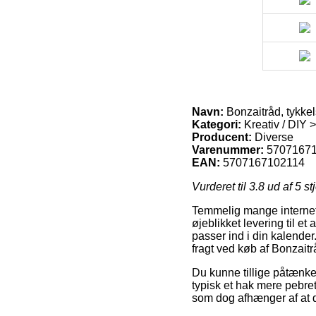
Navn:
Bonzaitråd, tykkel
Kategori:
Kreativ / DIY >
Producent:
Diverse
Varenummer:
5707167
EAN:
5707167102114
Vurderet til
3.8
ud af 5 st
Temmelig mange internet 
øjeblikket levering til e
passer ind i din kalender
fragt ved køb af Bonzaitr
Du kunne tillige påtænke a
typisk et hak mere pebret
som dog afhænger af at d