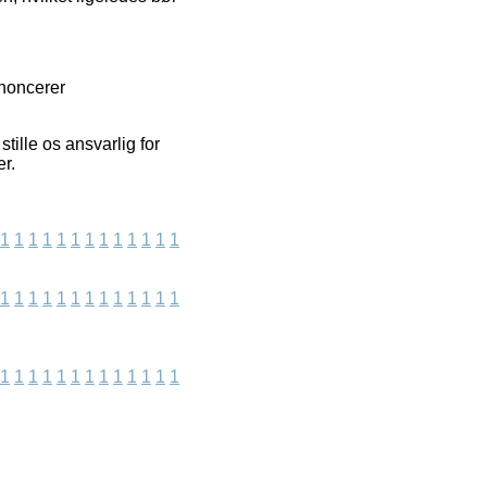
nnoncerer
tille os ansvarlig for
er.
1
1
1
1
1
1
1
1
1
1
1
1
1
1
1
1
1
1
1
1
1
1
1
1
1
1
1
1
1
1
1
1
1
1
1
1
1
1
1