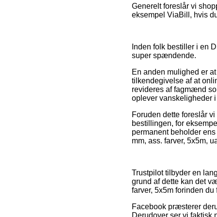
Generelt foreslår vi shop
eksempel ViaBill, hvis d
Inden folk bestiller i en
super spændende.
En anden mulighed er at 
tilkendegivelse af at onl
revideres af fagmænd som
oplever vanskeligheder i
Foruden dette foreslår v
bestillingen, for eksempel
permanent beholder ens 
mm, ass. farver, 5x5m, ua
Trustpilot tilbyder en la
grund af dette kan det væ
farver, 5x5m forinden du
Facebook præsterer derudo
Derudover ser vi faktisk 