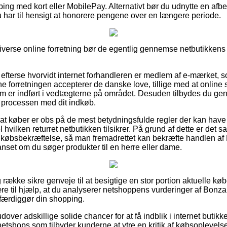
ping med kort eller MobilePay. Alternativt bør du udnytte en afbe
u har til hensigt at honorere pengene over en længere periode.
 Diverse online forretning bør de egentlig gennemse netbutikkens r
efterse hvorvidt internet forhandleren er medlem af e-mærket,
ine forretningen accepterer de danske love, tillige med at online
 er indført i vedtægterne på området. Desuden tilbydes du genvej
 processen med dit indkøb.
i at køber er obs på de mest betydningsfulde regler der kan have
 hvilken returret netbutikken tilsikrer. På grund af dette er det sa
købsbekræftelse, så man fremadrettet kan bekræfte handlen af B
nset om du søger produkter til en herre eller dame.
ng række sikre genveje til at besigtige en stor portion aktuelle k
re til hjælp, at du analyserer netshoppens vurderinger af Bonza
 færdiggør din shopping.
ver adskillige solide chancer for at få indblik i internet butikke
netshops som tilbyder kunderne at ytre en kritik af købsoplevelse