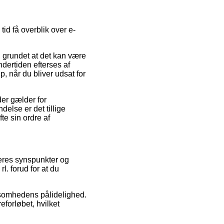
id få overblik over e-
 grundet at det kan være
ndertiden efterses af
 når du bliver udsat for
er gælder for
delse er det tillige
te sin ordre af
ugeres synspunkter og
l. forud for at du
rksomhedens pålidelighed.
eforløbet, hvilket