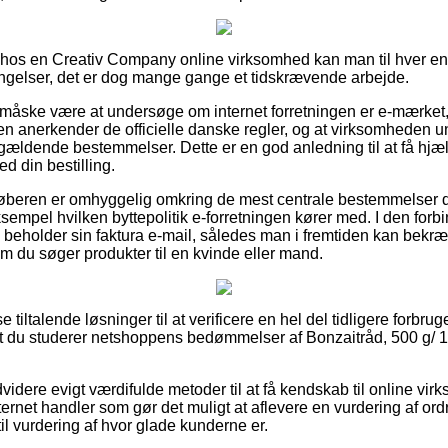
r hos en Creativ Company online virksomhed kan man til hver en t
ingelser, det er dog mange gange et tidskrævende arbejde.
 måske være at undersøge om internet forretningen er e-mærket,
ken anerkender de officielle danske regler, og at virksomheden u
ldende bestemmelser. Dette er en god anledning til at få hjælp,
d din bestilling.
t køberen er omhyggelig omkring de mest centrale bestemmelser d
sempel hvilken byttepolitik e-forretningen kører med. I den forbin
beholder sin faktura e-mail, således man i fremtiden kan bekræf
 om du søger produkter til en kvinde eller mand.
se tiltalende løsninger til at verificere en hel del tidligere forbr
 at du studerer netshoppens bedømmelser af Bonzaitråd, 500 g/ 1 r
dere evigt værdifulde metoder til at få kendskab til online vi
rnet handler som gør det muligt at aflevere en vurdering af ordr
l vurdering af hvor glade kunderne er.