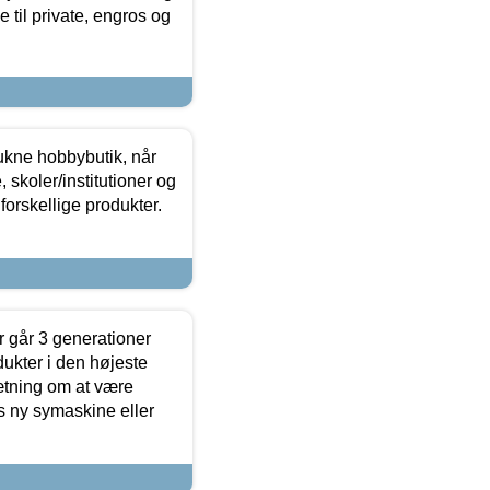
 til private, engros og
ukne hobbybutik, når
 skoler/institutioner og
forskellige produkter.
 går 3 generationer
dukter i den højeste
sætning om at være
s ny symaskine eller