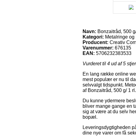
Navn:
Bonzaitråd, 500 g/ 
Kategori:
Metalringe og 
Producent:
Creativ Co
Varenummer:
676135
EAN:
5706232383533
Vurderet til
4
ud af 5 stje
En lang række online web
mest populær er nu til da
selvvalgt tidspunkt. Met
af Bonzaitråd, 500 g/ 1 rl.
Du kunne ydermere beslutt
bliver mange gange en ta
sig at være at du selv he
bopæl.
Leveringsdygtigheden på M
dine nye varer om få seku