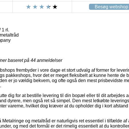
Besøg webshop
1 rl.
metaltråd
mpany
rner baseret på
44
anmeldelser
shops frembyder i vore dage et stort udvalg af former for leveri
gs pakkeshops, hvor det er meget fleksibelt at kunne hente de be
oden er jo vældig bekvem, og ofte også den mest prisbevidste me
.
e dig for at bestille levering til din bopæl eller til dit arbejdes
nd dyrere, men også ret så simpel. Den mest letkøbte leveringsm
nter varerne, hvilket dog kræver at du opholder dig i kort afstand
etalringe og metaltråd er naturligvis ret essentiel i tilfælde af
nder, og med det formål er det rimelig essentielt at du kontrolle