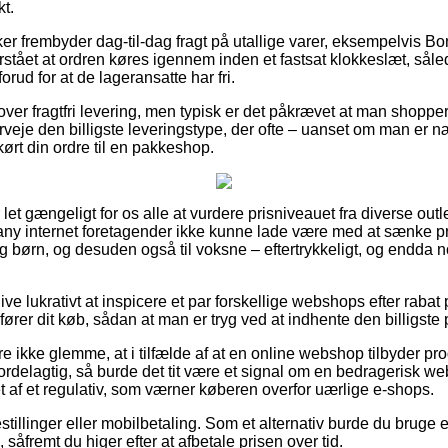
t.
er frembyder dag-til-dag fragt på utallige varer, eksempelvis Bon
rstået at ordren køres igennem inden et fastsat klokkeslæt, sål
forud for at de lageransatte har fri.
over fragtfri levering, men typisk er det påkrævet at man shopper 
eje den billigste leveringstype, der ofte – uanset om man er 
kørt din ordre til en pakkeshop.
let gængeligt for os alle at vurdere prisniveauet fra diverse outle
ny internet foretagender ikke kunne lade være med at sænke pr
og børn, og desuden også til voksne – eftertrykkeligt, og endda 
live lukrativt at inspicere et par forskellige webshops efter rabat
fører dit køb, sådan at man er tryg ved at indhente den billigste p
 ikke glemme, at i tilfælde af at en online webshop tilbyder pro
 fordelagtig, så burde det tit være et signal om en bedragerisk w
t af et regulativ, som værner køberen overfor uærlige e-shops.
bestillinger eller mobilbetaling. Som et alternativ burde du bruge
såfremt du higer efter at afbetale prisen over tid.