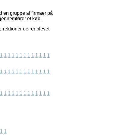
d en gruppe af firmaer på
 gennemfører et køb.
rrektioner der er blevet
1
1
1
1
1
1
1
1
1
1
1
1
1
1
1
1
1
1
1
1
1
1
1
1
1
1
1
1
1
1
1
1
1
1
1
1
1
1
1
1
1