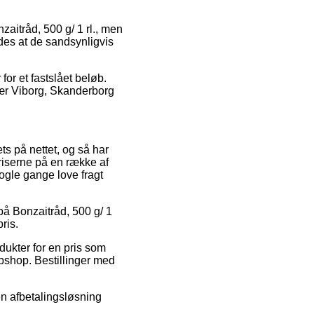
zaitråd, 500 g/ 1 rl., men
edes at de sandsynligvis
for et fastslået beløb.
nær Viborg, Skanderborg
ts på nettet, og så har
iserne på en række af
nogle gange love fragt
 på Bonzaitråd, 500 g/ 1
ris.
dukter for en pris som
ebshop. Bestillinger med
 en afbetalingsløsning