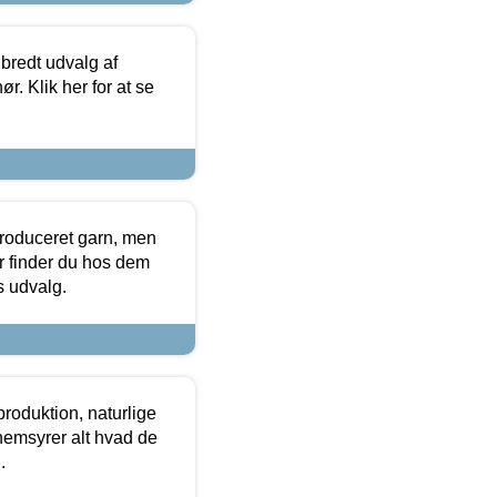
 bredt udvalg af
r. Klik her for at se
produceret garn, men
or finder du hos dem
es udvalg.
roduktion, naturlige
nemsyrer alt hvad de
.