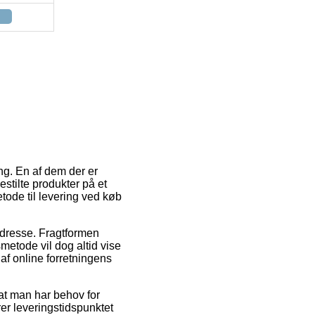
ng. En af dem der er
stilte produkter på et
tode til levering ved køb
 adresse. Fragtformen
etode vil dog altid vise
 af online forretningens
 at man har behov for
rer leveringstidspunktet