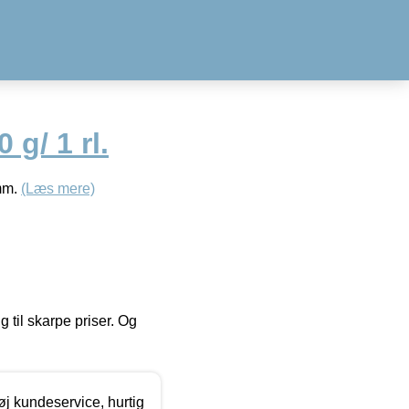
 g/ 1 rl.
 mm.
(Læs mere)
g til skarpe priser. Og
øj kundeservice, hurtig