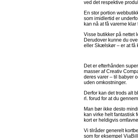
ved det respektive produk
En stor portion webbutikk
som imidlertid er underfo
kan nå at få varerne klar 
Visse butikker på nettet l
Derudover kunne du overv
eller Skælskør – er at få 
Det er efterhånden super 
masser af Creativ Compa
deres varer – til babyer 
uden omkostninger.
Derfor kan det trods alt b
rl. forud for at du gennem
Man bør ikke desto mindre
kan virke helt fantastisk
kort er heldigvis omfavne
Vi tilråder generelt kort
som for eksempel ViaBill, 