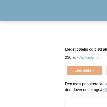
Meget bøjelig og blød alut
230
kr.
(Vis fragtpris)
Læs mere »
Den mest populære kreat
derudover er der også
C