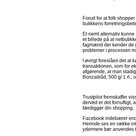
Forud for at folk shoppe
butikkens forretningsbet
Et nemt alternativ kunne
et billede på at netbutik
fagmænd der kender de gæ
problemer i processen me
I øvrigt foreslåes det a
transaktionen, som for ek
afgørende, at man stadig 
Bonzaitråd, 500 g/ 1 rl.,
Trustpilot fremskaffer vis
derved er det fornuftigt,
færdiggør din shopping.
Facebook indebærer endvi
Herinde ses en række inte
ydermere bør anvendes ti