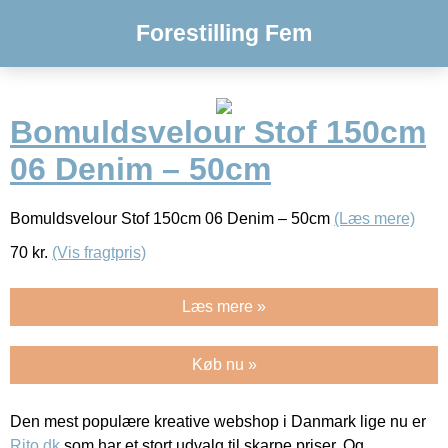
Forestilling Fem
Bomuldsvelour Stof 150cm
06 Denim – 50cm
Bomuldsvelour Stof 150cm 06 Denim – 50cm
(Læs mere)
70
kr.
(Vis fragtpris)
Læs mere »
Køb nu »
Den mest populære kreative webshop i Danmark lige nu er
Rito.dk
som har et stort udvalg til skarpe priser. Og