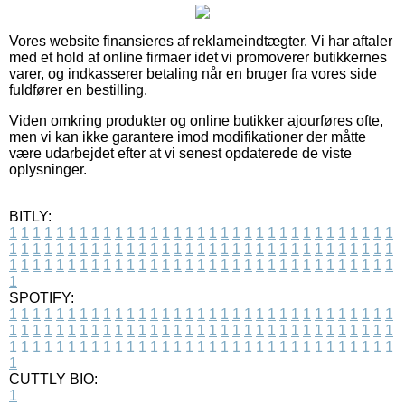
Vores website finansieres af reklameindtægter. Vi har aftaler
med et hold af online firmaer idet vi promoverer butikkernes
varer, og indkasserer betaling når en bruger fra vores side
fuldfører en bestilling.
Viden omkring produkter og online butikker ajourføres ofte,
men vi kan ikke garantere imod modifikationer der måtte
være udarbejdet efter at vi senest opdaterede de viste
oplysninger.
BITLY:
1
1
1
1
1
1
1
1
1
1
1
1
1
1
1
1
1
1
1
1
1
1
1
1
1
1
1
1
1
1
1
1
1
1
1
1
1
1
1
1
1
1
1
1
1
1
1
1
1
1
1
1
1
1
1
1
1
1
1
1
1
1
1
1
1
1
1
1
1
1
1
1
1
1
1
1
1
1
1
1
1
1
1
1
1
1
1
1
1
1
1
1
1
1
1
1
1
1
1
1
SPOTIFY:
1
1
1
1
1
1
1
1
1
1
1
1
1
1
1
1
1
1
1
1
1
1
1
1
1
1
1
1
1
1
1
1
1
1
1
1
1
1
1
1
1
1
1
1
1
1
1
1
1
1
1
1
1
1
1
1
1
1
1
1
1
1
1
1
1
1
1
1
1
1
1
1
1
1
1
1
1
1
1
1
1
1
1
1
1
1
1
1
1
1
1
1
1
1
1
1
1
1
1
1
CUTTLY BIO:
1