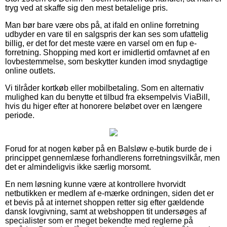
tryg ved at skaffe sig den mest betalelige pris.
Man bør bare være obs på, at ifald en online forretning
udbyder en vare til en salgspris der kan ses som ufattelig
billig, er det for det meste være en varsel om en fup e-
forretning. Shopping med kort er imidlertid omfavnet af en
lovbestemmelse, som beskytter kunden imod snydagtige
online outlets.
Vi tilråder kortkøb eller mobilbetaling. Som en alternativ
mulighed kan du benytte et tilbud fra eksempelvis ViaBill,
hvis du higer efter at honorere beløbet over en længere
periode.
Forud for at nogen køber på en Balsløw e-butik burde de i
princippet gennemlæse forhandlerens forretningsvilkår, men
det er almindeligvis ikke særlig morsomt.
En nem løsning kunne være at kontrollere hvorvidt
netbutikken er medlem af e-mærke ordningen, siden det er
et bevis på at internet shoppen retter sig efter gældende
dansk lovgivning, samt at webshoppen tit undersøges af
specialister som er meget bekendte med reglerne på