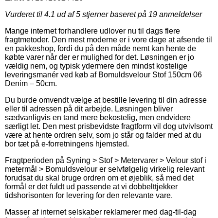
Vurderet til
4.1
ud af 5 stjerner baseret på
19
anmeldelser
Mange internet forhandlere udlover nu til dags flere
fragtmetoder. Den mest moderne er i vore dage at afsende til
en pakkeshop, fordi du på den måde nemt kan hente de
købte varer når der er mulighed for det. Løsningen er jo
vældig nem, og typisk ydermere den mindst kostelige
leveringsmanér ved køb af Bomuldsvelour Stof 150cm 06
Denim – 50cm.
Du burde omvendt vælge at bestille levering til din adresse
eller til adressen på dit arbejde. Løsningen bliver
sædvanligvis en tand mere bekostelig, men endvidere
særligt let. Den mest prisbevidste fragtform vil dog utvivlsomt
være at hente ordren selv, som jo står og falder med at du
bor tæt på e-forretningens hjemsted.
Fragtperioden på Syning > Stof > Metervarer > Velour stof i
metermål > Bomuldsvelour er selvfølgelig virkelig relevant
forudsat du skal bruge ordren om et øjeblik, så med det
formål er det fuldt ud passende at vi dobbelttjekker
tidshorisonten for levering for den relevante vare.
Masser af internet selskaber reklamerer med dag-til-dag