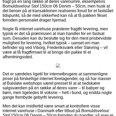
fragt på en lang række af deres varenumre, eksempelvis
Bomuldsvelour Stof 150cm 06 Denim – 50cm, men husk at
det beroer på at transaktionen realiseres forud for et fastslået
tidspunkt, så de med sikkerhed kan nå at få pakken fikset
forinden personalet drager hjemad.
Nogle få internet varehuse præsterer fragtfri levering, men
typisk er det så præmissen at man handler for en fastsat
sum. Desuden kan du beslutte sig for den mest prisbevidste
mulighed for levering, hvilket typisk – uanset om man
befinder sig ved Viborg, Frederiksværk eller Støvring – vil
være at få fragtfirmaet til at bringe din pakke til et
afhentningssted.
Det er særdeles ligetil for internetbrugere at sammenligne
priser på forskellige internet foretagender, og så har masser
af Balsløw webshops været presset til at at nedskære
salgsværdien på en række af deres varer – til babyer og
børn, men ligeledes til voksne – helt i bund, og endda nogle
gange frembyde gebyrfri levering.
Men det kan imidlertid være smart at kontrollere visse
internet varehuse i Danmark efter tilbud på Bomuldsvelour
Stof 150cm 06 Denim – 50cm forinden du handler, så man er