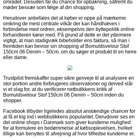
området. Desuden får du chance for opbakning, såfremt du
møder besvær som følge af din shopping.
Herudover anbefales det at køber er oppe på mærkerne
omkring de mest centrale vilkår der kan håndhæves i
forbindelse med ordren, eksempelvis den byttepolitik online
forhandleren kører med. På grund af dette er det ydermere
vigtigt, at man stadigvæk bibeholder ens faktura, så man i
fremtiden kan bevise sin shopping af Bomuldsvelour Stof
150cm 06 Denim – 50cm, om du søger et produkt til en herre
eller dame.
Trustpilot fremskaffer super sikre genveje til at analysere en
stor portion andre forbrugeres observationer og derved slår
vi et slag for, at du verificerer netbutikkens kritik af
Bomuldsvelour Stof 150cm 06 Denim – 50cm inden du
shopper.
Facebook tilbyder ligeledes absolut anstændige chancer for
at få et kig ind i webbutikkens popularitet. Derudover ses en
del online shops i Danmark som giver kunderne mulighed
for at formulere en bedømmelse af købsoplevelsen, hvilket
tillige kan benyttes til afvejning af hvor tilfredse kunderne er.