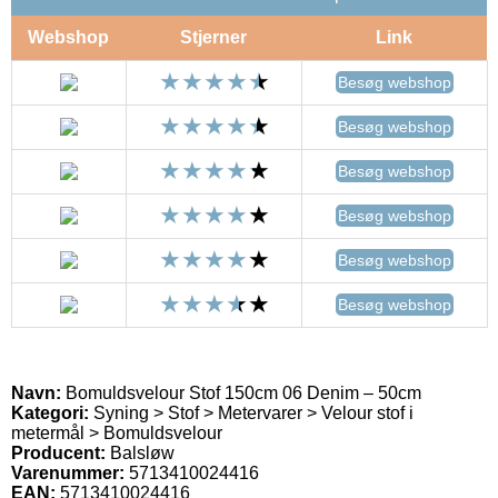
Webshop
Stjerner
Link
Besøg webshop
Besøg webshop
Besøg webshop
Besøg webshop
Besøg webshop
Besøg webshop
Navn:
Bomuldsvelour Stof 150cm 06 Denim – 50cm
Kategori:
Syning > Stof > Metervarer > Velour stof i
metermål > Bomuldsvelour
Producent:
Balsløw
Varenummer:
5713410024416
EAN:
5713410024416