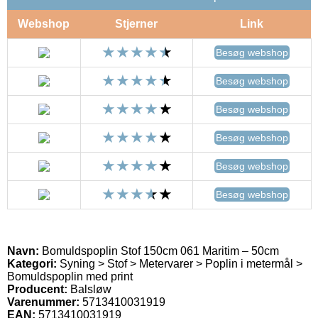
Webshop
Stjerner
Link
Besøg webshop
Besøg webshop
Besøg webshop
Besøg webshop
Besøg webshop
Besøg webshop
Navn:
Bomuldspoplin Stof 150cm 061 Maritim – 50cm
Kategori:
Syning > Stof > Metervarer > Poplin i metermål >
Bomuldspoplin med print
Producent:
Balsløw
Varenummer:
5713410031919
EAN:
5713410031919