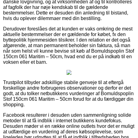
danske lovgivning, og at virksomheden af og til kontrolleres
af fagfolk der har nøje kendskab til de gældende
bestemmelser. Dette er desuden din anledning til bistand,
hvis du oplever dilemmaer med din bestilling.
Derudover foreslåes det at kunden er vaks omkring de mest
aktuelle bestemmelser der er gældende for købet, fx den
byttepolitik hjemmesiden tilsikrer. I den relation er det også
afgørende, at man permanent beholder sin faktura, så man
når som helst vil kunne bevise sit køb af Bomuldspoplin Stof
150cm 061 Maritim – 50cm, hvad end du er på indkøb til en
voksen eller et barn.
Trustpilot tilbyder adskillige stabile genveje til at eftergå
forskellige andre forbrugeres observationer og derfor er det
godt, at du tolker netbutikkens vurderinger af Bomuldspoplin
Stof 150cm 061 Maritim – 50cm forud for at du færdiggør din
shopping.
Facebook resulterer i desuden uden sammenligning solide
metoder til at få indblik i internet butikkens kundefokus.
Desuden møder vi en række online outlets hvor det er muligt
at udfærdige en vurdering af deres købsoplevelse, som
ligeledes bør udnyttes til at få et indblik i tilfredsheden hos