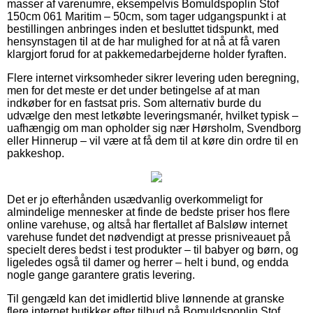
masser af varenumre, eksempelvis Bomuldspoplin Stof
150cm 061 Maritim – 50cm, som tager udgangspunkt i at
bestillingen anbringes inden et besluttet tidspunkt, med
hensynstagen til at de har mulighed for at nå at få varen
klargjort forud for at pakkemedarbejderne holder fyraften.
Flere internet virksomheder sikrer levering uden beregning,
men for det meste er det under betingelse af at man
indkøber for en fastsat pris. Som alternativ burde du
udvælge den mest letkøbte leveringsmanér, hvilket typisk –
uafhængig om man opholder sig nær Hørsholm, Svendborg
eller Hinnerup – vil være at få dem til at køre din ordre til en
pakkeshop.
Det er jo efterhånden usædvanlig overkommeligt for
almindelige mennesker at finde de bedste priser hos flere
online varehuse, og altså har flertallet af Balsløw internet
varehuse fundet det nødvendigt at presse prisniveauet på
specielt deres bedst i test produkter – til babyer og børn, og
ligeledes også til damer og herrer – helt i bund, og endda
nogle gange garantere gratis levering.
Til gengæld kan det imidlertid blive lønnende at granske
flere internet butikker efter tilbud på Bomuldspoplin Stof