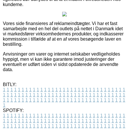
kunderne.
Vores side finansieres af reklameindtægter. Vi har et fast
samarbejde med en hel del outlets på nettet i Danmark idet
vi markedsfører virksomhedernes produkter, og indkasserer
kommission i tilfælde af at en af vores besøgende laver en
bestilling.
Anvisninger om varer og internet selskaber vedligeholdes
hyppigt, men vi kan ikke garantere imod justeringer der
eventuelt er udført siden vi sidst opdaterede de anvendte
data.
BITLY:
1
1
1
1
1
1
1
1
1
1
1
1
1
1
1
1
1
1
1
1
1
1
1
1
1
1
1
1
1
1
1
1
1
1
1
1
1
1
1
1
1
1
1
1
1
1
1
1
1
1
1
1
1
1
1
1
1
1
1
1
1
1
1
1
1
1
1
1
1
1
1
1
1
1
1
1
1
1
1
1
1
1
1
1
1
1
1
1
1
1
1
1
1
1
1
1
1
1
1
1
SPOTIFY:
1
1
1
1
1
1
1
1
1
1
1
1
1
1
1
1
1
1
1
1
1
1
1
1
1
1
1
1
1
1
1
1
1
1
1
1
1
1
1
1
1
1
1
1
1
1
1
1
1
1
1
1
1
1
1
1
1
1
1
1
1
1
1
1
1
1
1
1
1
1
1
1
1
1
1
1
1
1
1
1
1
1
1
1
1
1
1
1
1
1
1
1
1
1
1
1
1
1
1