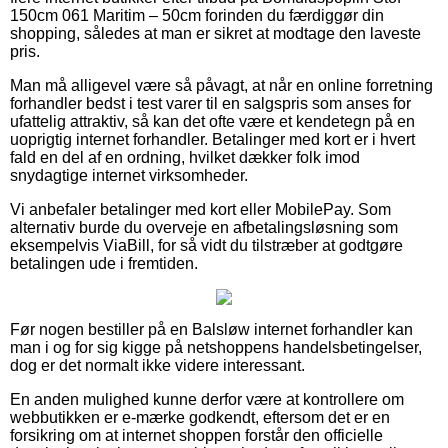
150cm 061 Maritim – 50cm forinden du færdiggør din
shopping, således at man er sikret at modtage den laveste
pris.
Man må alligevel være så påvagt, at når en online forretning
forhandler bedst i test varer til en salgspris som anses for
ufattelig attraktiv, så kan det ofte være et kendetegn på en
uoprigtig internet forhandler. Betalinger med kort er i hvert
fald en del af en ordning, hvilket dækker folk imod
snydagtige internet virksomheder.
Vi anbefaler betalinger med kort eller MobilePay. Som
alternativ burde du overveje en afbetalingsløsning som
eksempelvis ViaBill, for så vidt du tilstræber at godtgøre
betalingen ude i fremtiden.
Før nogen bestiller på en Balsløw internet forhandler kan
man i og for sig kigge på netshoppens handelsbetingelser,
dog er det normalt ikke videre interessant.
En anden mulighed kunne derfor være at kontrollere om
webbutikken er e-mærke godkendt, eftersom det er en
forsikring om at internet shoppen forstår den officielle