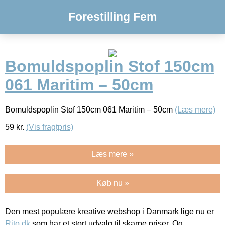
Forestilling Fem
Bomuldspoplin Stof 150cm
061 Maritim – 50cm
Bomuldspoplin Stof 150cm 061 Maritim – 50cm
(Læs mere)
59
kr.
(Vis fragtpris)
Læs mere »
Køb nu »
Den mest populære kreative webshop i Danmark lige nu er
Rito.dk
som har et stort udvalg til skarpe priser. Og