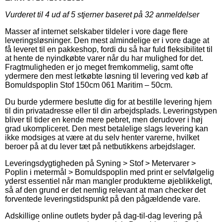
Vurderet til
4
ud af 5 stjerner baseret på
32
anmeldelser
Masser af internet selskaber tildeler i vore dage flere
leveringsløsninger. Den mest almindelige er i vore dage at
få leveret til en pakkeshop, fordi du så har fuld fleksibilitet til
at hente de nyindkøbte varer når du har mulighed for det.
Fragtmuligheden er jo meget fremkommelig, samt ofte
ydermere den mest letkøbte løsning til levering ved køb af
Bomuldspoplin Stof 150cm 061 Maritim – 50cm.
Du burde ydermere beslutte dig for at bestille levering hjem
til din privatadresse eller til din arbejdsplads. Leveringstypen
bliver til tider en kende mere pebret, men derudover i høj
grad ukompliceret. Den mest betalelige slags levering kan
ikke modsiges at være at du selv henter varerne, hvilket
beroer på at du lever tæt på netbutikkens arbejdslager.
Leveringsdygtigheden på Syning > Stof > Metervarer >
Poplin i metermål > Bomuldspoplin med print er selvfølgelig
yderst essentiel når man mangler produkterne øjeblikkeligt,
så af den grund er det nemlig relevant at man checker det
forventede leveringstidspunkt på den pågældende vare.
Adskillige online outlets byder på dag-til-dag levering på