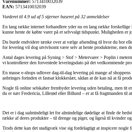
Varenummer:
5713410032039
EAN:
5713410032039
Vurderet til
4.9
ud af 5 stjerner baseret på
32
anmeldelser
En lang række internet forhandlere yder nu en lang række forskellige le
kunne hente de købte varer på et selvvalgt tidspunkt. Muligheden er 
Du burde endvidere tænke over at vælge afsending til hvor du bor elle
for levering vil dog utvivlsomt være selv at hente produkterne, men den
Antal dages levering på Syning > Stof > Metervarer > Poplin i meterm
vi kontrollerer den forventede leveringsdato på det vedkommende pro
En masse e-shops udlover dag-til-dag levering på mange af shoppens
anbringes forinden et fastsat klokkeslæt, sådan at de kan nå at få prod
Nogle få online selskaber frembyder levering uden betaling, men tit e
du er nær Fredericia, Lillerød eller Billund – er at få fragtmanden til 
Det er i dag ualmindeligt let for almindelige dødelige at finde de beds
række af deres produkter – til drenge og piger, og ligeså til kvinder 
Trods dette kan det stadigvæk vise sig fordelagtigt at inspicere nogle