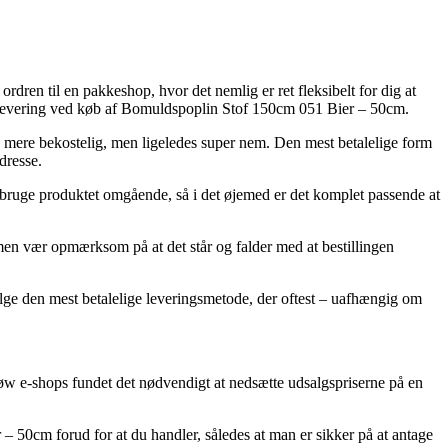
rdren til en pakkeshop, hvor det nemlig er ret fleksibelt for dig at
or levering ved køb af Bomuldspoplin Stof 150cm 051 Bier – 50cm.
le mere bekostelig, men ligeledes super nem. Den mest betalelige form
dresse.
 bruge produktet omgående, så i det øjemed er det komplet passende at
n vær opmærksom på at det står og falder med at bestillingen
vælge den mest betalelige leveringsmetode, der oftest – uafhængig om
lsløw e-shops fundet det nødvendigt at nedsætte udsalgspriserne på en
 – 50cm forud for at du handler, således at man er sikker på at antage