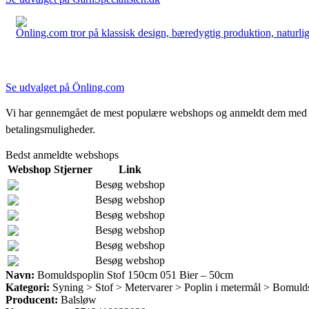
Önling.com tror på klassisk design, bæredygtig produktion, naturlige
Se udvalget på Önling.com
Vi har gennemgået de mest populære webshops og anmeldt dem med stjern
betalingsmuligheder.
Bedst anmeldte webshops
Webshop
Stjerner
Link
Besøg webshop
Besøg webshop
Besøg webshop
Besøg webshop
Besøg webshop
Besøg webshop
Navn:
Bomuldspoplin Stof 150cm 051 Bier – 50cm
Kategori:
Syning > Stof > Metervarer > Poplin i metermål > Bomuld
Producent:
Balsløw