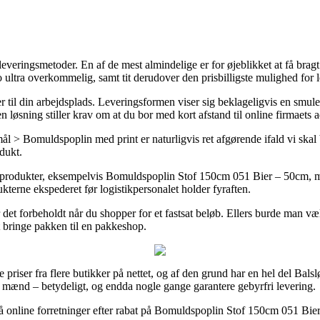
veringsmetoder. En af de mest almindelige er for øjeblikket at få bragt o
jo ultra overkommelig, samt tit derudover den prisbilligste mulighed f
r til din arbejdsplads. Leveringsformen viser sig beklageligvis en smu
 løsning stiller krav om at du bor med kort afstand til online firmaets a
ål > Bomuldspoplin med print er naturligvis ret afgørende ifald vi skal
dukt.
 produkter, eksempelvis Bomuldspoplin Stof 150cm 051 Bier – 50cm, me
ukterne ekspederet før logistikpersonalet holder fyraften.
r det forbeholdt når du shopper for et fastsat beløb. Ellers burde man 
at bringe pakken til en pakkeshop.
te priser fra flere butikker på nettet, og af den grund har en hel del Ba
og mænd – betydeligt, og endda nogle gange garantere gebyrfri levering.
 få online forretninger efter rabat på Bomuldspoplin Stof 150cm 051 Bier