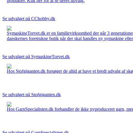
produkter. Klik her for at se deres udvalg.
Se udvalget på CChobby.dk
SymaskineTorvet.dk er en familievirksomhed der går 3 generationer t
danskernes foretrukne butik når der skal handles ny symaskine eller 
Se udvalget på SymaskineTorvet.dk
Hos Stofgiganten.dk forsøger de altid at have et bredt udvalg af skø
Se udvalget på Stofgiganten.dk
Hos GarnSpecialisten.dk forhandler de ikke nyproduceret garn, men op
Se udvalget på GarnSpecialisten.dk