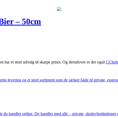
Bier – 50cm
m har et stort udvalg til skarpe priser. Og derudover er der også
CChob
ig levering og et stort sortiment som de sælger både til private, engros 
du handler online. De handler med alle – private, skoler/institutioner 