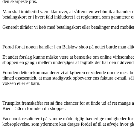
den skarpeste pris.
Man skal imidlertid være klar over, at såfremt en webbutik afhænder e
betalingskort er i hvert fald inkluderet i et reglement, som garanterer 
Generelt tilråder vi køb med betalingskort eller betalinger med mobile
Forud for at nogen handler i en Balsløw shop på nettet burde man alt
Et andet forslag kunne måske være at bemærke om online virksomheden 
shoppen en gang i mellem undersøges af fagfolk der har den nødvendi
Foruden dette rekommanderer vi at køberen er vidende om de mest bety
tilmed essesentielt, at man stadigvæk opbevarer ens faktura e-mail, 
voksen eller et barn.
Trustpilot fremskaffer ret så fine chancer for at finde ud af ret man
Bier – 50cm forinden du shopper.
Facebook resulterer i på samme måde rigtig hæderlige muligheder for at
købsoplevelse, som ydermere kan drages fordel af til at afveje hvor g