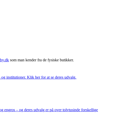
by.dk
som man kender fra de fysiske butikker.
og institutioner. Klik her for at se deres udvalg.
og engros – og deres udvalg er på over tolvtusinde forskellige