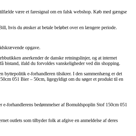
gle tilfælde være et faresignal om en falsk webshop. Køb med gængse
ill, hvis du ønsker at betale beløbet over en længere periode.
 tidskrævende opgave.
butikken anerkender de danske retningslinjer, og at internet
 bistand, ifald du forvoldes vanskeligheder ved din shopping.
 byttepolitik e-forhandleren tilsikrer. I den sammenhæng er det
150cm 051 Bier – 50cm, ligegyldigt om du søger et produkt til en
ansker e-forhandlerens bedømmelser af Bomuldspoplin Stof 150cm 051
rnet outlets som tilbyder folk at afgive en anmeldelse af deres