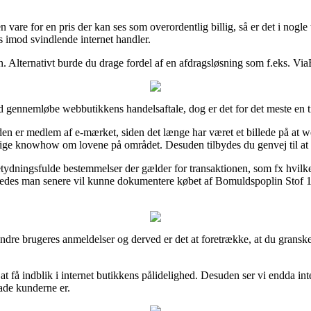
n vare for en pris der kan ses som overordentlig billig, så er det i no
os imod svindlende internet handler.
n. Alternativt burde du drage fordel af en afdragsløsning som f.eks. ViaB
id gennemløbe webbutikkens handelsaftale, dog er det for det meste en
er medlem af e-mærket, siden det længe har været et billede på at web
ge knowhow om lovene på området. Desuden tilbydes du genvej til at få
dningsfulde bestemmelser der gælder for transaktionen, som fx hvilken
således man senere vil kunne dokumentere købet af Bomuldspoplin Stof 
ge andre brugeres anmeldelser og derved er det at foretrække, at du gr
 få indblik i internet butikkens pålidelighed. Desuden ser vi endda inte
lade kunderne er.