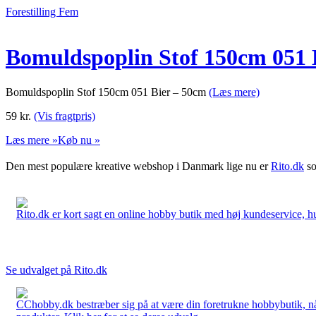
Forestilling Fem
Bomuldspoplin Stof 150cm 051 
Bomuldspoplin Stof 150cm 051 Bier – 50cm
(Læs mere)
59
kr.
(Vis fragtpris)
Læs mere »
Køb nu »
Den mest populære kreative webshop i Danmark lige nu er
Rito.dk
so
Rito.dk er kort sagt en online hobby butik med høj kundeservice, hurt
Se udvalget på Rito.dk
CChobby.dk bestræber sig på at være din foretrukne hobbybutik, når 