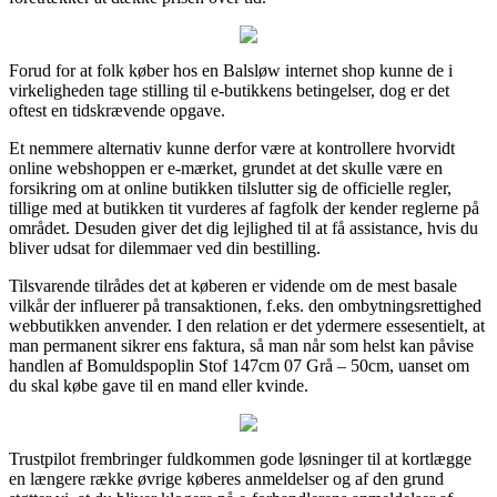
Forud for at folk køber hos en Balsløw internet shop kunne de i
virkeligheden tage stilling til e-butikkens betingelser, dog er det
oftest en tidskrævende opgave.
Et nemmere alternativ kunne derfor være at kontrollere hvorvidt
online webshoppen er e-mærket, grundet at det skulle være en
forsikring om at online butikken tilslutter sig de officielle regler,
tillige med at butikken tit vurderes af fagfolk der kender reglerne på
området. Desuden giver det dig lejlighed til at få assistance, hvis du
bliver udsat for dilemmaer ved din bestilling.
Tilsvarende tilrådes det at køberen er vidende om de mest basale
vilkår der influerer på transaktionen, f.eks. den ombytningsrettighed
webbutikken anvender. I den relation er det ydermere essesentielt, at
man permanent sikrer ens faktura, så man når som helst kan påvise
handlen af Bomuldspoplin Stof 147cm 07 Grå – 50cm, uanset om
du skal købe gave til en mand eller kvinde.
Trustpilot frembringer fuldkommen gode løsninger til at kortlægge
en længere række øvrige køberes anmeldelser og af den grund