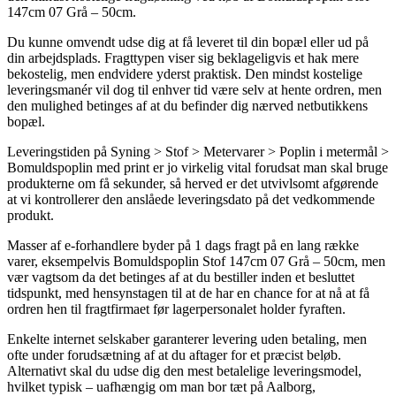
147cm 07 Grå – 50cm.
Du kunne omvendt udse dig at få leveret til din bopæl eller ud på
din arbejdsplads. Fragttypen viser sig beklageligvis et hak mere
bekostelig, men endvidere yderst praktisk. Den mindst kostelige
leveringsmanér vil dog til enhver tid være selv at hente ordren, men
den mulighed betinges af at du befinder dig nærved netbutikkens
bopæl.
Leveringstiden på Syning > Stof > Metervarer > Poplin i metermål >
Bomuldspoplin med print er jo virkelig vital forudsat man skal bruge
produkterne om få sekunder, så herved er det utvivlsomt afgørende
at vi kontrollerer den anslåede leveringsdato på det vedkommende
produkt.
Masser af e-forhandlere byder på 1 dags fragt på en lang række
varer, eksempelvis Bomuldspoplin Stof 147cm 07 Grå – 50cm, men
vær vagtsom da det betinges af at du bestiller inden et besluttet
tidspunkt, med hensynstagen til at de har en chance for at nå at få
ordren hen til fragtfirmaet før lagerpersonalet holder fyraften.
Enkelte internet selskaber garanterer levering uden betaling, men
ofte under forudsætning af at du aftager for et præcist beløb.
Alternativt skal du udse dig den mest betalelige leveringsmodel,
hvilket typisk – uafhængig om man bor tæt på Aalborg,