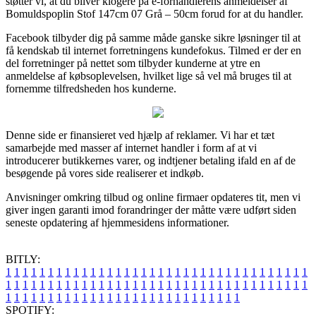
støtter vi, at du bliver klogere på e-forhandlerens anmeldelser af
Bomuldspoplin Stof 147cm 07 Grå – 50cm forud for at du handler.
Facebook tilbyder dig på samme måde ganske sikre løsninger til at
få kendskab til internet forretningens kundefokus. Tilmed er der en
del forretninger på nettet som tilbyder kunderne at ytre en
anmeldelse af købsoplevelsen, hvilket lige så vel må bruges til at
fornemme tilfredsheden hos kunderne.
Denne side er finansieret ved hjælp af reklamer. Vi har et tæt
samarbejde med masser af internet handler i form af at vi
introducerer butikkernes varer, og indtjener betaling ifald en af de
besøgende på vores side realiserer et indkøb.
Anvisninger omkring tilbud og online firmaer opdateres tit, men vi
giver ingen garanti imod forandringer der måtte være udført siden
seneste opdatering af hjemmesidens informationer.
BITLY:
1
1
1
1
1
1
1
1
1
1
1
1
1
1
1
1
1
1
1
1
1
1
1
1
1
1
1
1
1
1
1
1
1
1
1
1
1
1
1
1
1
1
1
1
1
1
1
1
1
1
1
1
1
1
1
1
1
1
1
1
1
1
1
1
1
1
1
1
1
1
1
1
1
1
1
1
1
1
1
1
1
1
1
1
1
1
1
1
1
1
1
1
1
1
1
1
1
1
1
1
SPOTIFY: