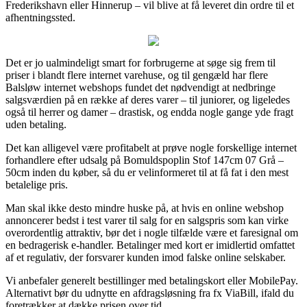
Frederikshavn eller Hinnerup – vil blive at få leveret din ordre til et
afhentningssted.
Det er jo ualmindeligt smart for forbrugerne at søge sig frem til
priser i blandt flere internet varehuse, og til gengæld har flere
Balsløw internet webshops fundet det nødvendigt at nedbringe
salgsværdien på en række af deres varer – til juniorer, og ligeledes
også til herrer og damer – drastisk, og endda nogle gange yde fragt
uden betaling.
Det kan alligevel være profitabelt at prøve nogle forskellige internet
forhandlere efter udsalg på Bomuldspoplin Stof 147cm 07 Grå –
50cm inden du køber, så du er velinformeret til at få fat i den mest
betalelige pris.
Man skal ikke desto mindre huske på, at hvis en online webshop
annoncerer bedst i test varer til salg for en salgspris som kan virke
overordentlig attraktiv, bør det i nogle tilfælde være et faresignal om
en bedragerisk e-handler. Betalinger med kort er imidlertid omfattet
af et regulativ, der forsvarer kunden imod falske online selskaber.
Vi anbefaler generelt bestillinger med betalingskort eller MobilePay.
Alternativt bør du udnytte en afdragsløsning fra fx ViaBill, ifald du
foretrækker at dække prisen over tid.