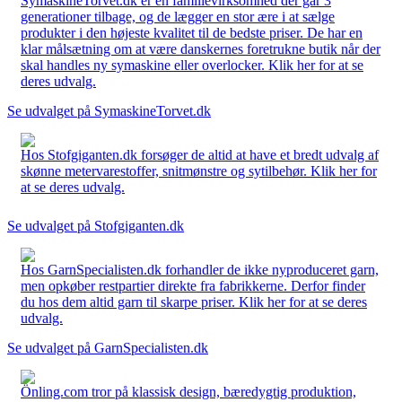
SymaskineTorvet.dk er en familievirksomhed der går 3
generationer tilbage, og de lægger en stor ære i at sælge
produkter i den højeste kvalitet til de bedste priser. De har en
klar målsætning om at være danskernes foretrukne butik når der
skal handles ny symaskine eller overlocker. Klik her for at se
deres udvalg.
Se udvalget på SymaskineTorvet.dk
Hos Stofgiganten.dk forsøger de altid at have et bredt udvalg af
skønne metervarestoffer, snitmønstre og sytilbehør. Klik her for
at se deres udvalg.
Se udvalget på Stofgiganten.dk
Hos GarnSpecialisten.dk forhandler de ikke nyproduceret garn,
men opkøber restpartier direkte fra fabrikkerne. Derfor finder
du hos dem altid garn til skarpe priser. Klik her for at se deres
udvalg.
Se udvalget på GarnSpecialisten.dk
Önling.com tror på klassisk design, bæredygtig produktion,