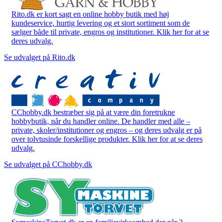
Rito.dk er kort sagt en online hobby butik med høj
kundeservice, hurtig levering og et stort sortiment som de
sælger både til private, engros og institutioner. Klik her for at se
deres udvalg.
Se udvalget på Rito.dk
CChobby.dk bestræber sig på at være din foretrukne
hobbybutik, når du handler online. De handler med alle –
private, skoler/institutioner og engros – og deres udvalg er på
over tolvtusinde forskellige produkter. Klik her for at se deres
udvalg.
Se udvalget på CChobby.dk