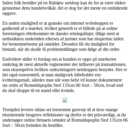
Inden folk bestiller på en Balsløw netshop kan de for at være sikker
gennemse dens handelsvilkår, det er dog for det meste en omfattende
opgave.
En anden mulighed er at granske om internet webshoppen er
godkendt af e-mærket, hvilket generelt er et billede på at online
forretningen efterkommer de danske retningslinjer, tillige med at
netbutikken undertiden efterses af jurister som har ekspertise inden
for bestemmelserne på området. Desuden får du mulighed for
bistand, når du skulle få problemstillinger som følge af din ordre.
Endvidere stiller vi forslag om at kunden er oppe på mærkerne
omkring de mest aktuelle reglementer der influerer på transaktionen,
som eksempelvis hvilken ombytningsret netshoppen benytter. Her er
det også essesentielt, at man stadigvæk bibeholder ens
kvitteringsmail, således man når som helst vil kunne dokumentere
sin ordre af Bomuldspoplin Stof 135cm 06 Sort – 50cm, hvad end
du skal shoppe til en mand eller kvinde.
Trustpilot leverer sådan set fornemme genveje til at læse mange
eksisterende brugeres reflektioner og derfor er det prisværdigt, at du
undersøger online firmaets omtaler af Bomuldspoplin Stof 135cm 06
Sort – 50cm forinden du bestiller.