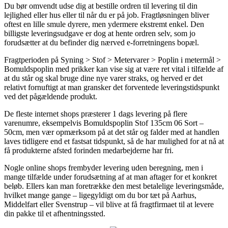
Du bør omvendt udse dig at bestille ordren til levering til din
lejlighed eller hus eller til når du er på job. Fragtløsningen bliver
oftest en lille smule dyrere, men ydermere ekstremt enkel. Den
billigste leveringsudgave er dog at hente ordren selv, som jo
forudsætter at du befinder dig nærved e-forretningens bopæl.
Fragtperioden på Syning > Stof > Metervarer > Poplin i metermål >
Bomuldspoplin med prikker kan vise sig at være ret vital i tilfælde af
at du står og skal bruge dine nye varer straks, og herved er det
relativt fornuftigt at man gransker det forventede leveringstidspunkt
ved det pågældende produkt.
De fleste internet shops præsterer 1 dags levering på flere
varenumre, eksempelvis Bomuldspoplin Stof 135cm 06 Sort –
50cm, men vær opmærksom på at det står og falder med at handlen
laves tidligere end et fastsat tidspunkt, så de har mulighed for at nå at
få produkterne afsted forinden medarbejderne har fri.
Nogle online shops frembyder levering uden beregning, men i
mange tilfælde under forudsætning af at man aftager for et konkret
beløb. Ellers kan man foretrække den mest betalelige leveringsmåde,
hvilket mange gange – ligegyldigt om du bor tæt på Aarhus,
Middelfart eller Svenstrup – vil blive at få fragtfirmaet til at levere
din pakke til et afhentningssted.