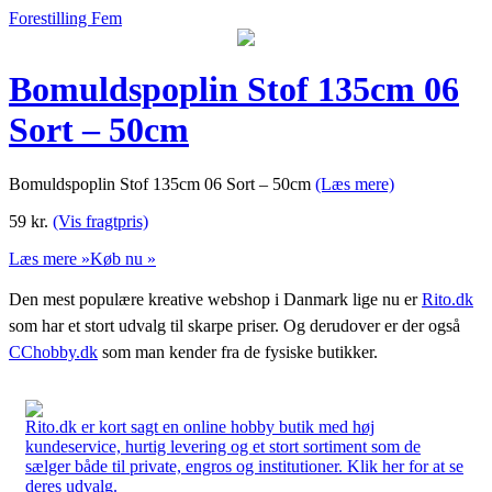
Forestilling Fem
Bomuldspoplin Stof 135cm 06
Sort – 50cm
Bomuldspoplin Stof 135cm 06 Sort – 50cm
(Læs mere)
59
kr.
(Vis fragtpris)
Læs mere »
Køb nu »
Den mest populære kreative webshop i Danmark lige nu er
Rito.dk
som har et stort udvalg til skarpe priser. Og derudover er der også
CChobby.dk
som man kender fra de fysiske butikker.
Rito.dk er kort sagt en online hobby butik med høj
kundeservice, hurtig levering og et stort sortiment som de
sælger både til private, engros og institutioner. Klik her for at se
deres udvalg.