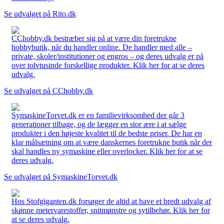
Se udvalget på Rito.dk
CChobby.dk bestræber sig på at være din foretrukne
hobbybutik, når du handler online. De handler med alle –
private, skoler/institutioner og engros – og deres udvalg er på
over tolvtusinde forskellige produkter. Klik her for at se deres
udvalg.
Se udvalget på CChobby.dk
SymaskineTorvet.dk er en familievirksomhed der går 3
generationer tilbage, og de lægger en stor ære i at sælge
produkter i den højeste kvalitet til de bedste priser. De har en
klar målsætning om at være danskernes foretrukne butik når der
skal handles ny symaskine eller overlocker. Klik her for at se
deres udvalg.
Se udvalget på SymaskineTorvet.dk
Hos Stofgiganten.dk forsøger de altid at have et bredt udvalg af
skønne metervarestoffer, snitmønstre og sytilbehør. Klik her for
at se deres udvalg.