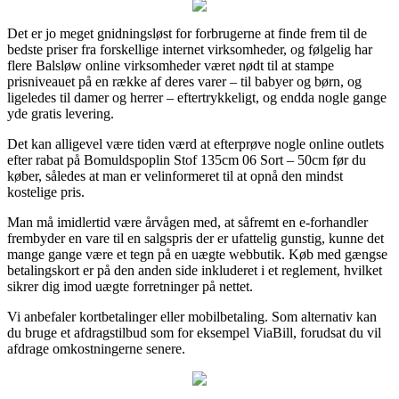
Det er jo meget gnidningsløst for forbrugerne at finde frem til de
bedste priser fra forskellige internet virksomheder, og følgelig har
flere Balsløw online virksomheder været nødt til at stampe
prisniveauet på en række af deres varer – til babyer og børn, og
ligeledes til damer og herrer – eftertrykkeligt, og endda nogle gange
yde gratis levering.
Det kan alligevel være tiden værd at efterprøve nogle online outlets
efter rabat på Bomuldspoplin Stof 135cm 06 Sort – 50cm før du
køber, således at man er velinformeret til at opnå den mindst
kostelige pris.
Man må imidlertid være årvågen med, at såfremt en e-forhandler
frembyder en vare til en salgspris der er ufattelig gunstig, kunne det
mange gange være et tegn på en uægte webbutik. Køb med gængse
betalingskort er på den anden side inkluderet i et reglement, hvilket
sikrer dig imod uægte forretninger på nettet.
Vi anbefaler kortbetalinger eller mobilbetaling. Som alternativ kan
du bruge et afdragstilbud som for eksempel ViaBill, forudsat du vil
afdrage omkostningerne senere.