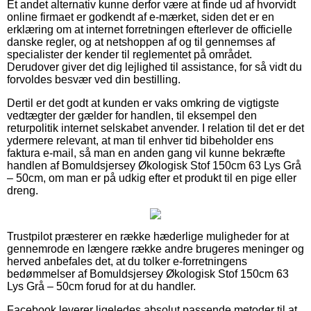
Et andet alternativ kunne derfor være at finde ud af hvorvidt
online firmaet er godkendt af e-mærket, siden det er en
erklæring om at internet forretningen efterlever de officielle
danske regler, og at netshoppen af og til gennemses af
specialister der kender til reglementet på området.
Derudover giver det dig lejlighed til assistance, for så vidt du
forvoldes besvær ved din bestilling.
Dertil er det godt at kunden er vaks omkring de vigtigste
vedtægter der gælder for handlen, til eksempel den
returpolitik internet selskabet anvender. I relation til det er det
ydermere relevant, at man til enhver tid bibeholder ens
faktura e-mail, så man en anden gang vil kunne bekræfte
handlen af Bomuldsjersey Økologisk Stof 150cm 63 Lys Grå
– 50cm, om man er på udkig efter et produkt til en pige eller
dreng.
Trustpilot præsterer en række hæderlige muligheder for at
gennemrode en længere række andre brugeres meninger og
herved anbefales det, at du tolker e-forretningens
bedømmelser af Bomuldsjersey Økologisk Stof 150cm 63
Lys Grå – 50cm forud for at du handler.
Facebook leverer ligeledes absolut passende metoder til at