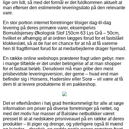
lige om lidt, så med det formål er det fuldkommen aktuelt at
man efterser den estimerede leveringsdato på den relevante
vare.
En stor portion internet forretninger tilsiger dag-til-dag
levering på deres primære varer, eksempelvis
Bomuldsjersey Økologisk Stof 150cm 63 Lys Grå – 50cm,
hvilket er afhængig af at ordren lægges forud for et fastslået
klokkeslæt, så at de har en chance for at nå at få varerne
hen til fragtfirmaet forud for at medarbejderne drager hjemad.
En række online webshops præsterer fragt uden gebyr, men
i mange tilfælde er det under betingelse af at man shopper
for et fastsat beløb. Derudover må man gribe den mest
prisbevidste leveringsversion, der gerne – hvad end man
befinder sig i Horsens, Haderslev eller Sorø – vil være at få
dem til at levere produkterne til en pakkeshop.
Det er efterhånden i høj grad fremkommeligt for alle at søge
information om priser på diverse forretninger på nettet, og
med det motiv har masser af Balsløw netbutikker været
presset til at at nedskære prisniveauet på en række af deres
produkter – til piger og drenge, og yderligere også til mænd