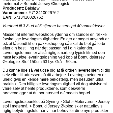
metermål > Bomuld Jersey Økologisk
Producent:
Balsløw
Varenummer:
5713410026762
EAN:
5713410026762
Vurderet til
3.8
ud af 5 stjerner baseret på
40
anmeldelser
Masser af internet webshops yder nu om stunder en række
forskellige leveringsmuligheder. En der er meget anvendt er
p.t. at få sendt til en pakkeshop, og så skal du blot gå forbi
efter din bestilling når det passer ind i din kalender.
Leveringsformen er altså rigtig smart, og typisk tilmed den
mest letkøbte leveringsløsning ved køb af Bomuldsjersey
Økologisk Stof 150cm 63 Lys Grå – 50cm.
Du kunne lige så vel udse dig at få ordren leveret hjem til dig
selv eller til adressen på dit arbejde. Leveringsmetoden er
uheldigvis en kende mere bekostelig, men desuden ultra
praktisk. Den billigste leveringsmulighed vil dog utvivlsomt
være selv at hente produkterne, som desværre
nødvendiggør at du bor nærved e-firmaets bopæl.
Leveringstidspunktet på Syning > Stof > Metervarer > Jersey
stof i metermål > Bomuld Jersey Økologisk er naturligvis
rigtig betydningsfuld når vi har behov for dine nye produkter