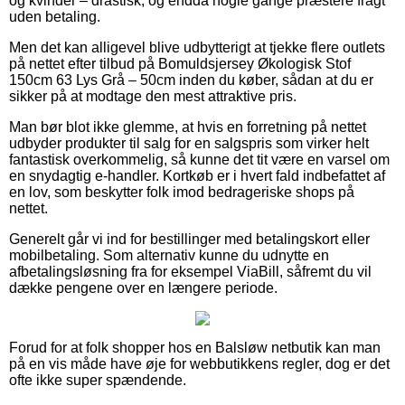
og kvinder – drastisk, og endda nogle gange præstere fragt
uden betaling.
Men det kan alligevel blive udbytterigt at tjekke flere outlets
på nettet efter tilbud på Bomuldsjersey Økologisk Stof
150cm 63 Lys Grå – 50cm inden du køber, sådan at du er
sikker på at modtage den mest attraktive pris.
Man bør blot ikke glemme, at hvis en forretning på nettet
udbyder produkter til salg for en salgspris som virker helt
fantastisk overkommelig, så kunne det tit være en varsel om
en snydagtig e-handler. Kortkøb er i hvert fald indbefattet af
en lov, som beskytter folk imod bedrageriske shops på
nettet.
Generelt går vi ind for bestillinger med betalingskort eller
mobilbetaling. Som alternativ kunne du udnytte en
afbetalingsløsning fra for eksempel ViaBill, såfremt du vil
dække pengene over en længere periode.
Forud for at folk shopper hos en Balsløw netbutik kan man
på en vis måde have øje for webbutikkens regler, dog er det
ofte ikke super spændende.