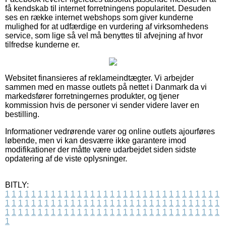
få kendskab til internet forretningens popularitet. Desuden
ses en række internet webshops som giver kunderne
mulighed for at udfærdige en vurdering af virksomhedens
service, som lige så vel må benyttes til afvejning af hvor
tilfredse kunderne er.
Websitet finansieres af reklameindtægter. Vi arbejder
sammen med en masse outlets på nettet i Danmark da vi
markedsfører forretningernes produkter, og tjener
kommission hvis de personer vi sender videre laver en
bestilling.
Informationer vedrørende varer og online outlets ajourføres
løbende, men vi kan desværre ikke garantere imod
modifikationer der måtte være udarbejdet siden sidste
opdatering af de viste oplysninger.
BITLY:
1
1
1
1
1
1
1
1
1
1
1
1
1
1
1
1
1
1
1
1
1
1
1
1
1
1
1
1
1
1
1
1
1
1
1
1
1
1
1
1
1
1
1
1
1
1
1
1
1
1
1
1
1
1
1
1
1
1
1
1
1
1
1
1
1
1
1
1
1
1
1
1
1
1
1
1
1
1
1
1
1
1
1
1
1
1
1
1
1
1
1
1
1
1
1
1
1
1
1
1