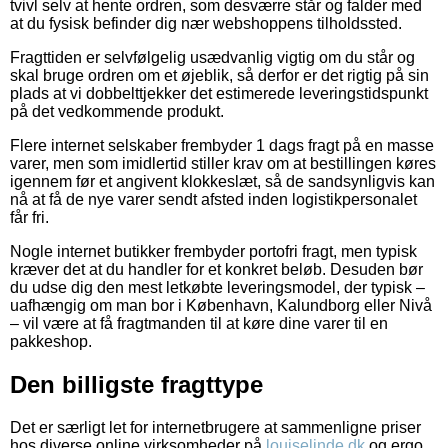
tvivl selv at hente ordren, som desværre står og falder med
at du fysisk befinder dig nær webshoppens tilholdssted.
Fragttiden er selvfølgelig usædvanlig vigtig om du står og
skal bruge ordren om et øjeblik, så derfor er det rigtig på sin
plads at vi dobbelttjekker det estimerede leveringstidspunkt
på det vedkommende produkt.
Flere internet selskaber frembyder 1 dags fragt på en masse
varer, men som imidlertid stiller krav om at bestillingen køres
igennem før et angivent klokkeslæt, så de sandsynligvis kan
nå at få de nye varer sendt afsted inden logistikpersonalet
får fri.
Nogle internet butikker frembyder portofri fragt, men typisk
kræver det at du handler for et konkret beløb. Desuden bør
du udse dig den mest letkøbte leveringsmodel, der typisk –
uafhængig om man bor i København, Kalundborg eller Nivå
– vil være at få fragtmanden til at køre dine varer til en
pakkeshop.
Den billigste fragttype
Det er særligt let for internetbrugere at sammenligne priser
hos diverse online virksomheder på
louiselinde.dk
og ergo