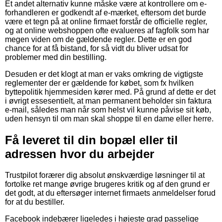
Et andet alternativ kunne måske være at kontrollere om e-
forhandleren er godkendt af e-mærket, eftersom det burde
være et tegn på at online firmaet forstår de officielle regler,
og at online webshoppen ofte evalueres af fagfolk som har
megen viden om de gældende regler. Dette er en god
chance for at få bistand, for så vidt du bliver udsat for
problemer med din bestilling.
Desuden er det klogt at man er vaks omkring de vigtigste
reglementer der er gældende for købet, som fx hvilken
byttepolitik hjemmesiden kører med. På grund af dette er det
i øvrigt essesentielt, at man permanent beholder sin faktura
e-mail, således man når som helst vil kunne påvise sit køb,
uden hensyn til om man skal shoppe til en dame eller herre.
Få leveret til din bopæl eller til
adressen hvor du arbejder
Trustpilot forærer dig absolut ønskværdige løsninger til at
fortolke ret mange øvrige brugeres kritik og af den grund er
det godt, at du eftersøger internet firmaets anmeldelser forud
for at du bestiller.
Facebook indebærer ligeledes i højeste grad passelige