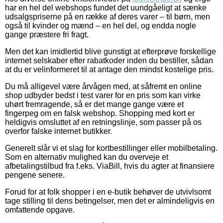
har en hel del webshops fundet det uundgåeligt at sænke
udsalgspriserne på en række af deres varer – til børn, men
også til kvinder og mænd – en hel del, og endda nogle
gange præstere fri fragt.
Men det kan imidlertid blive gunstigt at efterprøve forskellige
internet selskaber efter rabatkoder inden du bestiller, sådan
at du er velinformeret til at antage den mindst kostelige pris.
Du må alligevel være årvågen med, at såfremt en online
shop udbyder bedst i test varer for en pris som kan virke
uhørt fremragende, så er det mange gange være et
fingerpeg om en falsk webshop. Shopping med kort er
heldigvis omsluttet af en retningslinje, som passer på os
overfor falske internet butikker.
Generelt slår vi et slag for kortbestillinger eller mobilbetaling.
Som en alternativ mulighed kan du overveje et
afbetalingstilbud fra f.eks. ViaBill, hvis du agter at finansiere
pengene senere.
Forud for at folk shopper i en e-butik behøver de utvivlsomt
tage stilling til dens betingelser, men det er almindeligvis en
omfattende opgave.