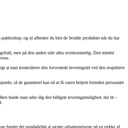
n pakkeshop, og så afhenter du blot de bestilte produkter når du har
ningsfuld, men på den anden side ultra overkommelig. Den mindst
resse.
igt at man kontrollerer den forventede leveringstid ved den respektive
spunkt, så de garanteret kan nå at få varen betjent forinden personalet
llers burde man udse dig den billigste leveringsmulighed, der tit –
d.
huse fundet det uundgåeligt at sænke udsalgspriserne på en række af