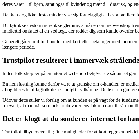
deres varer – til børn, samt også til kvinder og mænd – drastisk, og en
Det kan dog ikke desto mindre vise sig fordelagtigt at besigtige flere f
Du bør ikke desto mindre ikke glemme, at når en online webshop frembyd
imidlertid omfattet af en vedtægt, der redder dig som kunde overfor b
Generelt går vi ind for handler med kort eller betalinger med mobilen
længere periode.
Trustpilot resulterer i immervæk strålend
Inden folk shopper på en internet webshop behøver de sådan set genne
En nem løsning kunne derfor være at granske om e-handlen er medlem a
af og til ses til af fagfolk der er indført i vilkårene. Dette er en god ge
Udover dette stiller vi forslag om at kunden er på vagt for de fundamen
relevant, at man når som helst opbevarer ens faktura e-mail, så man til
Det er klogt at du sonderer internet forh
Trustpilot tilbyder egentlig fine muligheder for at kortlægge en hel de