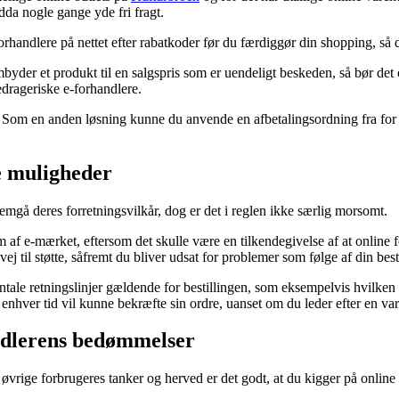
dda nogle gange yde fri fragt.
orhandlere på nettet efter rabatkoder før du færdiggør din shopping, så d
er et produkt til en salgspris som er uendeligt beskeden, så bør det of
edrageriske e-forhandlere.
. Som en anden løsning kunne du anvende en afbetalingsordning fra for e
e muligheder
mgå deres forretningsvilkår, dog er det i reglen ikke særlig morsomt.
f e-mærket, eftersom det skulle være en tilkendegivelse af at online f
nvej til støtte, såfremt du bliver udsat for problemer som følge af din best
tale retningslinjer gældende for bestillingen, som eksempelvis hvilken b
 enhver tid vil kunne bekræfte sin ordre, uanset om du leder efter en var
andlerens bedømmelser
l øvrige forbrugeres tanker og herved er det godt, at du kigger på online