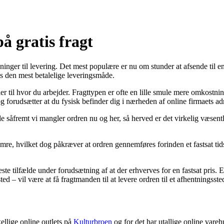
å gratis fragt
sninger til levering. Det mest populære er nu om stunder at afsende til e
es den mest betalelige leveringsmåde.
er til hvor du arbejder. Fragttypen er ofte en lille smule mere omkost
og forudsætter at du fysisk befinder dig i nærheden af online firmaets ad
 såfremt vi mangler ordren nu og her, så herved er det virkelig væsentl
umre, hvilket dog påkræver at ordren gennemføres forinden et fastsat tid
ste tilfælde under forudsætning af at der erhverves for en fastsat pris. E
 – vil være at få fragtmanden til at levere ordren til et afhentningsste
kellige online outlets på
Kulturbroen
og for det har utallige online vare