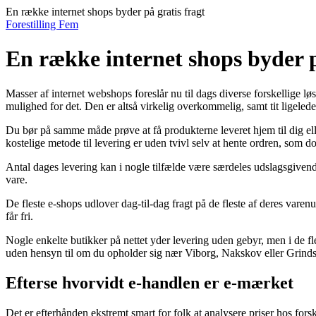
En række internet shops byder på gratis fragt
Forestilling Fem
En række internet shops byder p
Masser af internet webshops foreslår nu til dags diverse forskellige lø
mulighed for det. Den er altså virkelig overkommelig, samt tit ligeled
Du bør på samme måde prøve at få produkterne leveret hjem til dig ell
kostelige metode til levering er uden tvivl selv at hente ordren, som d
Antal dages levering kan i nogle tilfælde være særdeles udslagsgivende
vare.
De fleste e-shops udlover dag-til-dag fragt på de fleste af deres varen
får fri.
Nogle enkelte butikker på nettet yder levering uden gebyr, men i de fle
uden hensyn til om du opholder sig nær Viborg, Nakskov eller Grindsted
Efterse hvorvidt e-handlen er e-mærket
Det er efterhånden ekstremt smart for folk at analysere priser hos fors