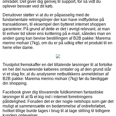
området. Det giver dig genvej til support, for så vidt du
oplever besvær ved dit køb.
Derudover støtter vi at du er påpasselig med de
fundamentale retningslinjer der kan have indflydelse på
transaktionen, til eksempel den bytteret internet shoppen
garanterer. På grund af dette er det i øvrigt relevant, at man
til enhver tid sikrer ens kvittering på e-mail, således man en
anden gang kan bevise bestillingen af B2B pakke: Marema
merino mohair (7kg), om du er på udkig efter et produkt til en
herre eller dame.
Trustpilot fremskaffer en del tiltalende løsninger til at fortolke
en hel del nuværende køberes omtaler og af den grund slår
vi et slag for, at du analyserer netbutikkens anmeldelser af
B2B pakke: Marema merino mohair (7kg) før du færdiggør
din shopping.
Facebook giver dig tilsvarende fuldkommen fantastiske
løsninger til at få et kig ind i internet forretningens
pålidelighed. Foruden det er der nogle netshops som gør det
muligt at sammensætte en bedømmelse af ordreforløbet,
hvilket tillige burde tages i brug til at tage stilling til tidligere
kunders oplevelser.