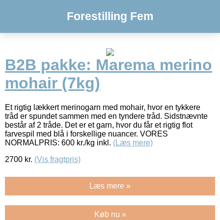
Forestilling Fem
B2B pakke: Marema merino
mohair (7kg)
Et rigtig lækkert merinogarn med mohair, hvor en tykkere
tråd er spundet sammen med en tyndere tråd. Sidstnævnte
består af 2 tråde. Det er et garn, hvor du får et rigtig flot
farvespil med blå i forskellige nuancer. VORES
NORMALPRIS: 600 kr./kg inkl.
(Læs mere)
2700
kr.
(Vis fragtpris)
Læs mere »
Køb nu »