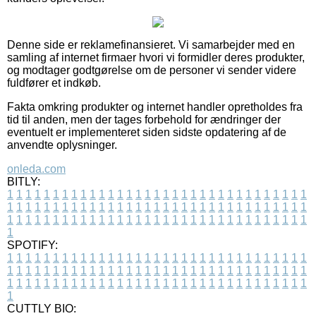
Denne side er reklamefinansieret. Vi samarbejder med en
samling af internet firmaer hvori vi formidler deres produkter,
og modtager godtgørelse om de personer vi sender videre
fuldfører et indkøb.
Fakta omkring produkter og internet handler opretholdes fra
tid til anden, men der tages forbehold for ændringer der
eventuelt er implementeret siden sidste opdatering af de
anvendte oplysninger.
onleda.com
BITLY:
1
1
1
1
1
1
1
1
1
1
1
1
1
1
1
1
1
1
1
1
1
1
1
1
1
1
1
1
1
1
1
1
1
1
1
1
1
1
1
1
1
1
1
1
1
1
1
1
1
1
1
1
1
1
1
1
1
1
1
1
1
1
1
1
1
1
1
1
1
1
1
1
1
1
1
1
1
1
1
1
1
1
1
1
1
1
1
1
1
1
1
1
1
1
1
1
1
1
1
1
SPOTIFY:
1
1
1
1
1
1
1
1
1
1
1
1
1
1
1
1
1
1
1
1
1
1
1
1
1
1
1
1
1
1
1
1
1
1
1
1
1
1
1
1
1
1
1
1
1
1
1
1
1
1
1
1
1
1
1
1
1
1
1
1
1
1
1
1
1
1
1
1
1
1
1
1
1
1
1
1
1
1
1
1
1
1
1
1
1
1
1
1
1
1
1
1
1
1
1
1
1
1
1
1
CUTTLY BIO: