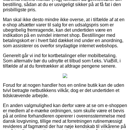
bestilling, sådan at du er usvigeligt sikker på at få fat i den
prisbilligste pris.
Man skal ikke desto mindre ikke overse, at i tilfælde af at en
e-shop afsætter varer til salg for en udsalgspris som er
ubegribelig fremragende, kan det undertiden være en
indikation på en svindel internet shop. Bestillinger med
betalingskort er i hvert fald dækket ind under en anordning,
som assisterer os overfor snydagtige internet webshops.
Generelt går vi ind for kortbetalinger eller mobilbetaling.
Som alternativ bør du udnytte et tilbud som f.eks. ViaBill, i
tilfælde af at du foretrækker at afdrage pengene senere.
Forud for at nogen handler hos en online butik kan de uden
tvivl betragte netbutikkens vilkår, dog er det undertiden et
tidskrævende arbejde.
En anden valgmulighed kan derfor være at se om e-shoppen
er medlem af e-mærke ordningen, som skulle være et bevis
på at online forhandleren opererer i overensstemmelse med
dansk lovgivning, tillige med at forretningen rutinemæssigt
revideres af fagmænd der har nøje kendskab til vilkårene på