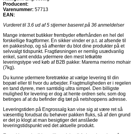
Producent:
Varenummer:
57713
EAN:
Vurderet til
3.6
ud af 5 stjerner baseret på
36
anmeldelser
Mange internet butikker frembyder efterhånden en hel del
forskellige fragtformer. En sikker vinder er p.t. at afsende til
en pakkeshop, og så afhenter du blot dine produkter på et
selvvalgt tidspunkt. Fragtløsningen er nemlig usædvanlig
enkel, samt endda ydermere den mest letkøbte
leveringstype ved køb af B2B pakke: Marema merino mohair
(7kg).
Du kunne ydermere foretrække at vælge levering til din
bopæl eller til hvor du arbejder. Fragtmuligheden er i regelen
en tand dyrere, men samtidig ultra simpel. Den billigste
mulighed for levering er dog at hente ordren selv, som dog
betinges af at du befinder dig tæt på netshoppens adresse.
Leveringstiden på Engrossalg kan vise sig at være ret så
væsentlig forudsat du behøver pakken fluks, så af den grund
er det jo klogt at man besigtiger det anslåede
leveringstidspunkt ved det aktuelle produkt.