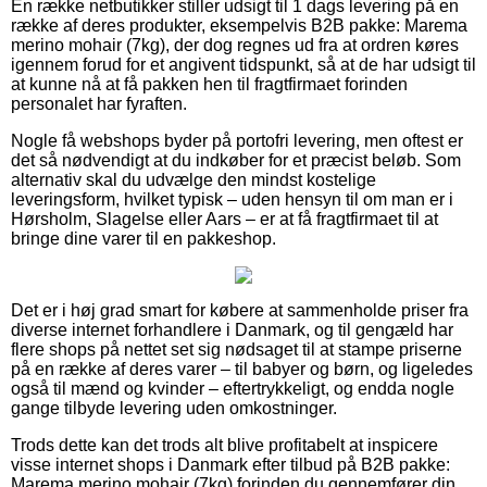
En række netbutikker stiller udsigt til 1 dags levering på en
række af deres produkter, eksempelvis B2B pakke: Marema
merino mohair (7kg), der dog regnes ud fra at ordren køres
igennem forud for et angivent tidspunkt, så at de har udsigt til
at kunne nå at få pakken hen til fragtfirmaet forinden
personalet har fyraften.
Nogle få webshops byder på portofri levering, men oftest er
det så nødvendigt at du indkøber for et præcist beløb. Som
alternativ skal du udvælge den mindst kostelige
leveringsform, hvilket typisk – uden hensyn til om man er i
Hørsholm, Slagelse eller Aars – er at få fragtfirmaet til at
bringe dine varer til en pakkeshop.
Det er i høj grad smart for købere at sammenholde priser fra
diverse internet forhandlere i Danmark, og til gengæld har
flere shops på nettet set sig nødsaget til at stampe priserne
på en række af deres varer – til babyer og børn, og ligeledes
også til mænd og kvinder – eftertrykkeligt, og endda nogle
gange tilbyde levering uden omkostninger.
Trods dette kan det trods alt blive profitabelt at inspicere
visse internet shops i Danmark efter tilbud på B2B pakke:
Marema merino mohair (7kg) forinden du gennemfører din