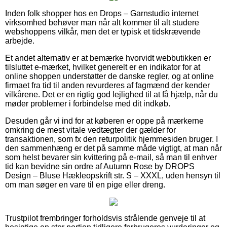
Inden folk shopper hos en Drops – Garnstudio internet
virksomhed behøver man når alt kommer til alt studere
webshoppens vilkår, men det er typisk et tidskrævende
arbejde.
Et andet alternativ er at bemærke hvorvidt webbutikken er
tilsluttet e-mærket, hvilket generelt er en indikator for at
online shoppen understøtter de danske regler, og at online
firmaet fra tid til anden revurderes af fagmænd der kender
vilkårene. Det er en rigtig god lejlighed til at få hjælp, når du
møder problemer i forbindelse med dit indkøb.
Desuden går vi ind for at køberen er oppe på mærkerne
omkring de mest vitale vedtægter der gælder for
transaktionen, som fx den returpolitik hjemmesiden bruger. I
den sammenhæng er det på samme måde vigtigt, at man når
som helst bevarer sin kvittering på e-mail, så man til enhver
tid kan bevidne sin ordre af Autumn Rose by DROPS
Design – Bluse Hækleopskrift str. S – XXXL, uden hensyn til
om man søger en vare til en pige eller dreng.
Trustpilot frembringer forholdsvis strålende genveje til at