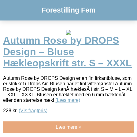
Forestilling Fem
Autumn Rose by DROPS
Design – Bluse
Hækleopskrift str. S – XXXL
Autumn Rose by DROPS Design er en fin firkantbluse, som
er strikket i Drops Air. Blusen har et fint viftemønster.Autumn
Rose by DROPS Design kanÂ hæklesÂ i str. S – M – L – XL
– XXL – XXXL. Blusen er hæklet med en 6 mm hæklenål
eller den størrelse hækl
(Læs mere)
228
kr.
(Vis fragtpris)
Læs mere »