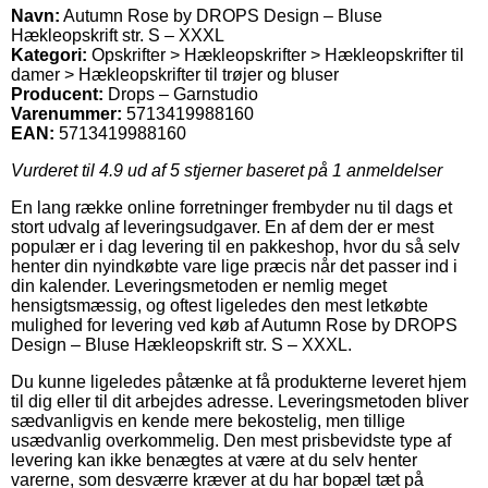
Navn:
Autumn Rose by DROPS Design – Bluse
Hækleopskrift str. S – XXXL
Kategori:
Opskrifter > Hækleopskrifter > Hækleopskrifter til
damer > Hækleopskrifter til trøjer og bluser
Producent:
Drops – Garnstudio
Varenummer:
5713419988160
EAN:
5713419988160
Vurderet til
4.9
ud af 5 stjerner baseret på
1
anmeldelser
En lang række online forretninger frembyder nu til dags et
stort udvalg af leveringsudgaver. En af dem der er mest
populær er i dag levering til en pakkeshop, hvor du så selv
henter din nyindkøbte vare lige præcis når det passer ind i
din kalender. Leveringsmetoden er nemlig meget
hensigtsmæssig, og oftest ligeledes den mest letkøbte
mulighed for levering ved køb af Autumn Rose by DROPS
Design – Bluse Hækleopskrift str. S – XXXL.
Du kunne ligeledes påtænke at få produkterne leveret hjem
til dig eller til dit arbejdes adresse. Leveringsmetoden bliver
sædvanligvis en kende mere bekostelig, men tillige
usædvanlig overkommelig. Den mest prisbevidste type af
levering kan ikke benægtes at være at du selv henter
varerne, som desværre kræver at du har bopæl tæt på