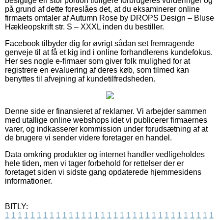
besigtige en stor portion tidligere forbrugeres vurderinger og
på grund af dette foreslåes det, at du eksaminerer online
firmaets omtaler af Autumn Rose by DROPS Design – Bluse
Hækleopskrift str. S – XXXL inden du bestiller.
Facebook tilbyder dig for øvrigt sådan set fremragende
genveje til at få et kig ind i online forhandlerens kundefokus.
Her ses nogle e-firmaer som giver folk mulighed for at
registrere en evaluering af deres køb, som tilmed kan
benyttes til afvejning af kundetilfredsheden.
Denne side er finansieret af reklamer. Vi arbejder sammen
med utallige online webshops idet vi publicerer firmaernes
varer, og indkasserer kommission under forudsætning af at
de brugere vi sender videre foretager en handel.
Data omkring produkter og internet handler vedligeholdes
hele tiden, men vi tager forbehold for rettelser der er
foretaget siden vi sidste gang opdaterede hjemmesidens
informationer.
BITLY:
1
1
1
1
1
1
1
1
1
1
1
1
1
1
1
1
1
1
1
1
1
1
1
1
1
1
1
1
1
1
1
1
1