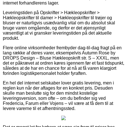
internet forhandlerens lager.
Leveringstiden på Opskrifter > Hækleopskrifter >
Hækleopskrifter til damer > Hækleopskrifter til trøjer og
bluser er naturligvis usædvanlig vital om du absolut skal
bruge varen omgående, og derfor er det øjensynligt
væsentligt at vi gransker leveringstiden på det aktuelle
produkt.
Flere online virksomheder frembyder dag-til-dag fragt på en
lang række af deres varer, eksempelvis Autumn Rose by
DROPS Design – Bluse Hækleopskrift str. S – XXXL, men
det er påkrævet at ordren køres igennem før et fast tidspunkt,
således at de har en chance for at nå at få varen klargjort
forinden logistikpersonalet holder fyraften.
En hel del internet selskaber lover gratis levering, men i
reglen kun når der aftages for en konkret pris. Desuden
skulle man beslutte sig for den mindst kostelige
leveringsversion, som ofte – om du befinder sig ved
Fredericia, Farum eller Vojens – vil være at få dem til at
levere varerne til et afhentningssted.