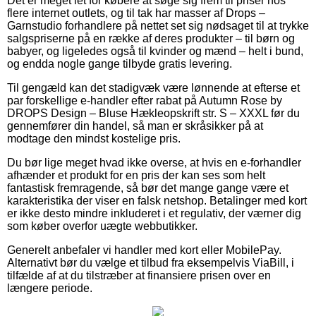
Det er meget let for købere at søge sig frem til priser hos
flere internet outlets, og til tak har masser af Drops –
Garnstudio forhandlere på nettet set sig nødsaget til at trykke
salgspriserne på en række af deres produkter – til børn og
babyer, og ligeledes også til kvinder og mænd – helt i bund,
og endda nogle gange tilbyde gratis levering.
Til gengæld kan det stadigvæk være lønnende at efterse et
par forskellige e-handler efter rabat på Autumn Rose by
DROPS Design – Bluse Hækleopskrift str. S – XXXL før du
gennemfører din handel, så man er skråsikker på at
modtage den mindst kostelige pris.
Du bør lige meget hvad ikke overse, at hvis en e-forhandler
afhænder et produkt for en pris der kan ses som helt
fantastisk fremragende, så bør det mange gange være et
karakteristika der viser en falsk netshop. Betalinger med kort
er ikke desto mindre inkluderet i et regulativ, der værner dig
som køber overfor uægte webbutikker.
Generelt anbefaler vi handler med kort eller MobilePay.
Alternativt bør du vælge et tilbud fra eksempelvis ViaBill, i
tilfælde af at du tilstræber at finansiere prisen over en
længere periode.