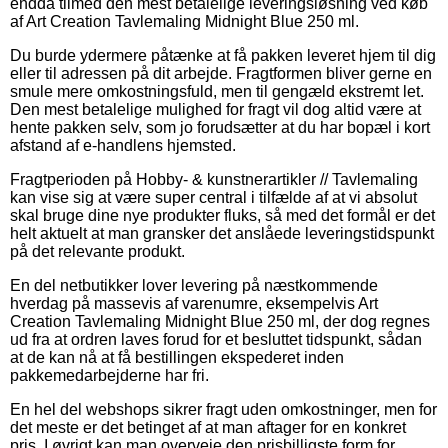
endda tilmed den mest betalelige leveringsløsning ved køb
af Art Creation Tavlemaling Midnight Blue 250 ml.
Du burde ydermere påtænke at få pakken leveret hjem til dig
eller til adressen på dit arbejde. Fragtformen bliver gerne en
smule mere omkostningsfuld, men til gengæld ekstremt let.
Den mest betalelige mulighed for fragt vil dog altid være at
hente pakken selv, som jo forudsætter at du har bopæl i kort
afstand af e-handlens hjemsted.
Fragtperioden på Hobby- & kunstnerartikler // Tavlemaling
kan vise sig at være super central i tilfælde af at vi absolut
skal bruge dine nye produkter fluks, så med det formål er det
helt aktuelt at man gransker det anslåede leveringstidspunkt
på det relevante produkt.
En del netbutikker lover levering på næstkommende
hverdag på massevis af varenumre, eksempelvis Art
Creation Tavlemaling Midnight Blue 250 ml, der dog regnes
ud fra at ordren laves forud for et besluttet tidspunkt, sådan
at de kan nå at få bestillingen ekspederet inden
pakkemedarbejderne har fri.
En hel del webshops sikrer fragt uden omkostninger, men for
det meste er det betinget af at man aftager for en konkret
pris. I øvrigt kan man overveje den prisbilligste form for