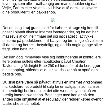
levering, som ofte – uafhængig om man opholder sig nær
Vejle, Farum eller Vojens – vil blive at få dem til at levere
dine produkter til en pakkeshop.
Det er i dag i høj grad smart for købere at søge sig frem til
priser i blandt diverse internet foretagender, og for det har
massevis af online firmaer set sig nødsaget til at trykke
priserne på produkterne – til babyer og børn, lige så vel som
til damer og herrer – betydeligt, og endda nogle gange sikre
fragt uden betaling.
Det kan dog immervæk vise sig indbringende at kontrollere
flere online outlets efter rabatkoder på Art Creation
Tavlemaling Midnight Blue 250 ml forud for at du færdiggør
din shopping, således at du er skudsikker på at opnå den
bedste pris.
Du skal bare være så påvagt, at hvis en internet virksomhed
markedsfører et produkt til salg for en salgspris som anses
for uendeligt beskeden, er det ofte være et symbol på en
uærlig internet webshop. Betalinger med kort er på den
anden side omsluttet af et regulativ, der redder køber overfor
falske shops på nettet.