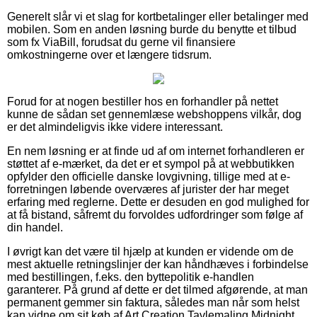
Generelt slår vi et slag for kortbetalinger eller betalinger med
mobilen. Som en anden løsning burde du benytte et tilbud
som fx ViaBill, forudsat du gerne vil finansiere
omkostningerne over et længere tidsrum.
Forud for at nogen bestiller hos en forhandler på nettet
kunne de sådan set gennemlæse webshoppens vilkår, dog
er det almindeligvis ikke videre interessant.
En nem løsning er at finde ud af om internet forhandleren er
støttet af e-mærket, da det er et sympol på at webbutikken
opfylder den officielle danske lovgivning, tillige med at e-
forretningen løbende overværes af jurister der har meget
erfaring med reglerne. Dette er desuden en god mulighed for
at få bistand, såfremt du forvoldes udfordringer som følge af
din handel.
I øvrigt kan det være til hjælp at kunden er vidende om de
mest aktuelle retningslinjer der kan håndhæves i forbindelse
med bestillingen, f.eks. den byttepolitik e-handlen
garanterer. På grund af dette er det tilmed afgørende, at man
permanent gemmer sin faktura, således man når som helst
kan vidne om sit køb af Art Creation Tavlemaling Midnight