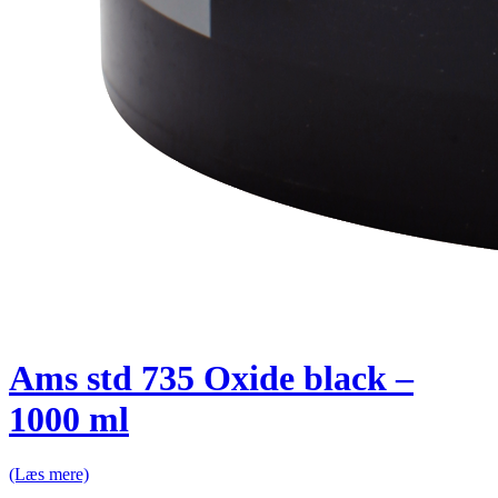
Ams std 735 Oxide black –
1000 ml
(Læs mere)