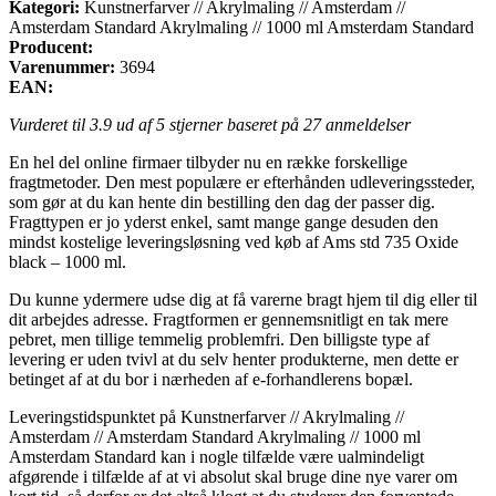
Kategori:
Kunstnerfarver // Akrylmaling // Amsterdam //
Amsterdam Standard Akrylmaling // 1000 ml Amsterdam Standard
Producent:
Varenummer:
3694
EAN:
Vurderet til
3.9
ud af 5 stjerner baseret på
27
anmeldelser
En hel del online firmaer tilbyder nu en række forskellige
fragtmetoder. Den mest populære er efterhånden udleveringssteder,
som gør at du kan hente din bestilling den dag der passer dig.
Fragttypen er jo yderst enkel, samt mange gange desuden den
mindst kostelige leveringsløsning ved køb af Ams std 735 Oxide
black – 1000 ml.
Du kunne ydermere udse dig at få varerne bragt hjem til dig eller til
dit arbejdes adresse. Fragtformen er gennemsnitligt en tak mere
pebret, men tillige temmelig problemfri. Den billigste type af
levering er uden tvivl at du selv henter produkterne, men dette er
betinget af at du bor i nærheden af e-forhandlerens bopæl.
Leveringstidspunktet på Kunstnerfarver // Akrylmaling //
Amsterdam // Amsterdam Standard Akrylmaling // 1000 ml
Amsterdam Standard kan i nogle tilfælde være ualmindeligt
afgørende i tilfælde af at vi absolut skal bruge dine nye varer om