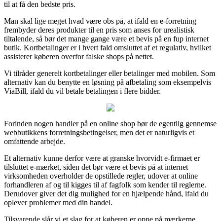
til at få den bedste pris.
Man skal lige meget hvad være obs på, at ifald en e-forretning
frembyder deres produkter til en pris som anses for urealistisk
tiltalende, så bør det mange gange være et bevis på en fup internet
butik. Kortbetalinger er i hvert fald omsluttet af et regulativ, hvilket
assisterer køberen overfor falske shops på nettet.
Vi tilråder generelt kortbetalinger eller betalinger med mobilen. Som
alternativ kan du benytte en løsning på afbetaling som eksempelvis
ViaBill, ifald du vil betale betalingen i flere bidder.
Forinden nogen handler på en online shop bør de egentlig gennemse
webbutikkens forretningsbetingelser, men det er naturligvis et
omfattende arbejde.
Et alternativ kunne derfor være at granske hvorvidt e-firmaet er
tilsluttet e-mærket, siden det bør være et bevis på at internet
virksomheden overholder de opstillede regler, udover at online
forhandleren af og til kigges til af fagfolk som kender til reglerne.
Derudover giver det dig mulighed for en hjælpende hånd, ifald du
oplever problemer med din handel.
Tilsvarende slår vi et slag for at køberen er oppe på mærkerne