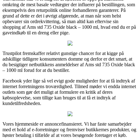
omkring de mest basale vedtægter der influerer på bestillingen, som
eksempelvis den returpolitik online forhandleren garanterer. På
grund af dette er det i øvrigt afgørende, at man når som helst
opbevarer sin ordrekvittering, så man altid kan eftervise sin
shopping af Ams std 735 Oxide black – 1000 ml, hvad end du er på
gaveindkøb til en dreng eller pige.
Trustpilot fremskaffer relativt gunstige chancer for at kigge på
adskillige tidligere konsumenters domme og derfor er det smart, at
du besigtiger netbutikkens anmeldelser af Ams std 735 Oxide black
– 1000 ml forud for at du bestiller.
Facebook yder lige så vel evigt gode muligheder for at få indtryk af
internet forretningens troværdighed. Tilmed møder vi endda internet
outlets som gør det muligt at formulere en kritik af deres
købsoplevelse, som tillige kan bruges til at få et indtryk af
kundetilfredsheden.
Vores hjemmeside er annoncefinansieret. Vi har faste samarbejder
med et hold af e-forretninger og fremviser butikkernes produkter, og
høster betaling i tilfælde af at vores besøgende foretager et køb.