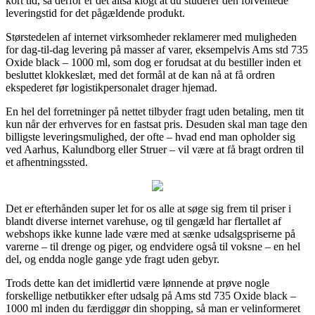
kort tid, så derfor er det altså klogt at du studerer den forventede
leveringstid for det pågældende produkt.
Størstedelen af internet virksomheder reklamerer med muligheden
for dag-til-dag levering på masser af varer, eksempelvis Ams std 735
Oxide black – 1000 ml, som dog er forudsat at du bestiller inden et
besluttet klokkeslæt, med det formål at de kan nå at få ordren
ekspederet før logistikpersonalet drager hjemad.
En hel del forretninger på nettet tilbyder fragt uden betaling, men tit
kun når der erhverves for en fastsat pris. Desuden skal man tage den
billigste leveringsmulighed, der ofte – hvad end man opholder sig
ved Aarhus, Kalundborg eller Struer – vil være at få bragt ordren til
et afhentningssted.
Det er efterhånden super let for os alle at søge sig frem til priser i
blandt diverse internet varehuse, og til gengæld har flertallet af
webshops ikke kunne lade være med at sænke udsalgspriserne på
varerne – til drenge og piger, og endvidere også til voksne – en hel
del, og endda nogle gange yde fragt uden gebyr.
Trods dette kan det imidlertid være lønnende at prøve nogle
forskellige netbutikker efter udsalg på Ams std 735 Oxide black –
1000 ml inden du færdiggør din shopping, så man er velinformeret