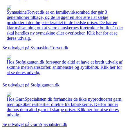
SymaskineTorvet.dk er en familievirksomhed der går 3
generationer tilbage, og de lægger en stor ære i at sælge
produkter i den højeste kvalitet til de bedste priser. De har en
klar målsætning om at være danskernes foretrukne butik når der
skal handles ny symaskine eller overlocker. Klik her for at se
deres udvalg.
Se udvalget på SymaskineTorvet.dk
Hos Stofgiganten.dk forsøger de altid at have et bredt udvalg af
skønne metervarestoffer, snitmønstre og sytilbehør. Klik her for
at se deres udvalg.
Se udvalget på Stofgiganten.dk
Hos GarnSpecialisten.dk forhandler de ikke nyproduceret garn,
men opkøber restpartier direkte fra fabrikkerne. Derfor finder
du hos dem altid garn til skarpe priser. Klik her for at se deres
udvalg.
Se udvalget på GarnSpecialisten.dk