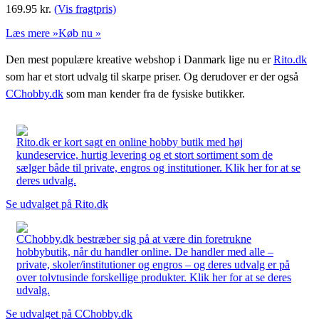
169.95
kr.
(Vis fragtpris)
Læs mere »
Køb nu »
Den mest populære kreative webshop i Danmark lige nu er
Rito.dk
som har et stort udvalg til skarpe priser. Og derudover er der også
CChobby.dk
som man kender fra de fysiske butikker.
Rito.dk er kort sagt en online hobby butik med høj
kundeservice, hurtig levering og et stort sortiment som de
sælger både til private, engros og institutioner. Klik her for at se
deres udvalg.
Se udvalget på Rito.dk
CChobby.dk bestræber sig på at være din foretrukne
hobbybutik, når du handler online. De handler med alle –
private, skoler/institutioner og engros – og deres udvalg er på
over tolvtusinde forskellige produkter. Klik her for at se deres
udvalg.
Se udvalget på CChobby.dk