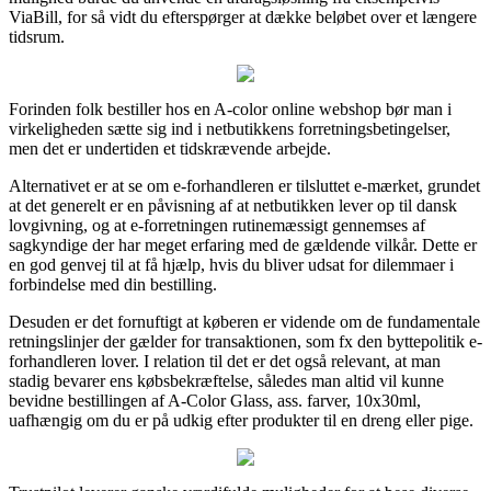
ViaBill, for så vidt du efterspørger at dække beløbet over et længere
tidsrum.
Forinden folk bestiller hos en A-color online webshop bør man i
virkeligheden sætte sig ind i netbutikkens forretningsbetingelser,
men det er undertiden et tidskrævende arbejde.
Alternativet er at se om e-forhandleren er tilsluttet e-mærket, grundet
at det generelt er en påvisning af at netbutikken lever op til dansk
lovgivning, og at e-forretningen rutinemæssigt gennemses af
sagkyndige der har meget erfaring med de gældende vilkår. Dette er
en god genvej til at få hjælp, hvis du bliver udsat for dilemmaer i
forbindelse med din bestilling.
Desuden er det fornuftigt at køberen er vidende om de fundamentale
retningslinjer der gælder for transaktionen, som fx den byttepolitik e-
forhandleren lover. I relation til det er det også relevant, at man
stadig bevarer ens købsbekræftelse, således man altid vil kunne
bevidne bestillingen af A-Color Glass, ass. farver, 10x30ml,
uafhængig om du er på udkig efter produkter til en dreng eller pige.