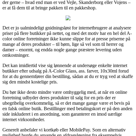
der gerne – hvad end man er ved Vejle, Skanderborg eller Vojens –
er at få dem til at bringe pakken til en pakkeshop.
Det er jo ualmindeligt gnidningsløst for internetbrugere at analysere
priser på flere butikker på nettet, og med det motiv har en hel del A-
color online forretninger ikke kunne slippe for at presse priserne på
mange af deres produkter – til børn, lige så vel som til herrer og
damer – enormt, og endda nogle gange præstere levering uden
omkostninger.
Det kan imidlertid vise sig lønnende at undersøge enkelte internet
butikker efter udsalg på A-Color Glass, ass. farver, 10x30ml forud
for at du gennemfører din bestilling, sådan at du er tryg ved at skaffe
sig den mindst kostelige pris.
Du bør ikke desto mindre være omhyggelig med, at når en online
forretning udbyder deres produkter til salg for en pris der er
ubegribelig overkommelig, så er det mange gange være et bevis på
en falsk online butik. Bestillinger med betalingskort er på den anden
side inkluderet i en anordning, som garanterer en imod uærlige
internet virksomheder.
Generelt anbefaler vi kortkøb eller MobilePay. Som en alternativ
mulighed burde du anvende en afdragsløsning fra eksempelvis