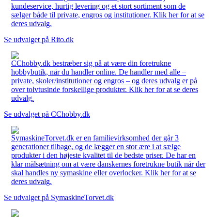
kundeservice, hurtig levering og et stort sortiment som de
sælger både til private, engros og institutioner. Klik her for at se
deres udvalg.
Se udvalget på Rito.dk
CChobby.dk bestræber sig på at være din foretrukne
hobbybutik, når du handler online. De handler med alle –
private, skoler/institutioner og engros – og deres udvalg er på
over tolvtusinde forskellige produkter. Klik her for at se deres
udvalg.
Se udvalget på CChobby.dk
SymaskineTorvet.dk er en familievirksomhed der går 3
generationer tilbage, og de lægger en stor ære i at sælge
produkter i den højeste kvalitet til de bedste priser. De har en
klar målsætning om at være danskernes foretrukne butik når der
skal handles ny symaskine eller overlocker. Klik her for at se
deres udvalg.
Se udvalget på SymaskineTorvet.dk