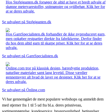
Hos Stofgiganten.dk forsøger de altid at have et bredt udvalg af
skønne metervarestoffer, snitmønstre og sytilbehør. Klik her for
at se deres udvalg.
Se udvalget på Stofgiganten.dk
Hos GarnSpecialisten.dk forhandler de ikke nyproduceret garn,
men opkøber restpartier direkte fra fabrikkerne. Derfor finder
du hos dem altid garn til skarpe priser. Klik her for at se deres
udvalg.
Se udvalget på GarnSpecialisten.dk
Önling.com tror på klassisk design, bæredygtig produktion,
naturlige materialer samt lang levetid. Disse værdier
gennemsyrer alt hvad de laver og designer. Klik her for at se
deres udvalg.
Se udvalget på Önling.com
Vi har gennemgået de mest populære webshops og anmeldt dem
med stjerner fra 1 til 5 ud fra bl.a. deres prisniveau,
sortimentstørrelse, kundeservice, brugervenlighed, betingelser,