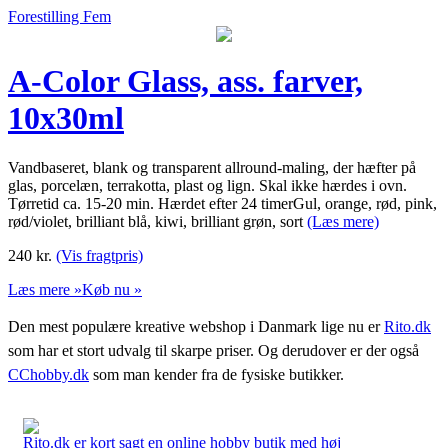
Forestilling Fem
A-Color Glass, ass. farver,
10x30ml
Vandbaseret, blank og transparent allround-maling, der hæfter på
glas, porcelæn, terrakotta, plast og lign. Skal ikke hærdes i ovn.
Tørretid ca. 15-20 min. Hærdet efter 24 timerGul, orange, rød, pink,
rød/violet, brilliant blå, kiwi, brilliant grøn, sort
(Læs mere)
240
kr.
(Vis fragtpris)
Læs mere »
Køb nu »
Den mest populære kreative webshop i Danmark lige nu er
Rito.dk
som har et stort udvalg til skarpe priser. Og derudover er der også
CChobby.dk
som man kender fra de fysiske butikker.
Rito.dk er kort sagt en online hobby butik med høj