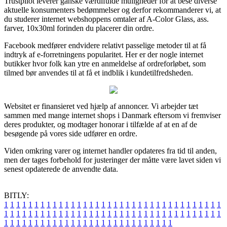
Trustpilot leverer ganske værdifulde muligheder for at bese diverse
aktuelle konsumenters bedømmelser og derfor rekommanderer vi, at
du studerer internet webshoppens omtaler af A-Color Glass, ass.
farver, 10x30ml forinden du placerer din ordre.
Facebook medfører endvidere relativt passelige metoder til at få
indtryk af e-forretningens popularitet. Her er der nogle internet
butikker hvor folk kan ytre en anmeldelse af ordreforløbet, som
tilmed bør anvendes til at få et indblik i kundetilfredsheden.
Websitet er finansieret ved hjælp af annoncer. Vi arbejder tæt
sammen med mange internet shops i Danmark eftersom vi fremviser
deres produkter, og modtager honorar i tilfælde af at en af de
besøgende på vores side udfører en ordre.
Viden omkring varer og internet handler opdateres fra tid til anden,
men der tages forbehold for justeringer der måtte være lavet siden vi
senest opdaterede de anvendte data.
BITLY:
1
1
1
1
1
1
1
1
1
1
1
1
1
1
1
1
1
1
1
1
1
1
1
1
1
1
1
1
1
1
1
1
1
1
1
1
1
1
1
1
1
1
1
1
1
1
1
1
1
1
1
1
1
1
1
1
1
1
1
1
1
1
1
1
1
1
1
1
1
1
1
1
1
1
1
1
1
1
1
1
1
1
1
1
1
1
1
1
1
1
1
1
1
1
1
1
1
1
1
1