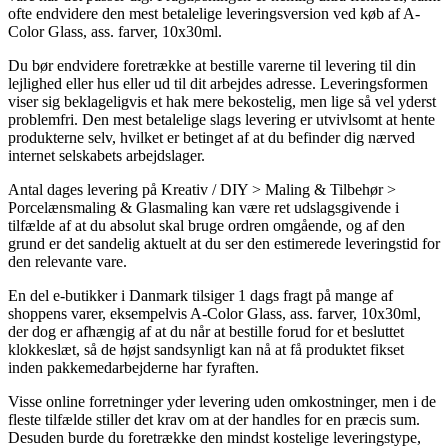
ofte endvidere den mest betalelige leveringsversion ved køb af A-
Color Glass, ass. farver, 10x30ml.
Du bør endvidere foretrække at bestille varerne til levering til din
lejlighed eller hus eller ud til dit arbejdes adresse. Leveringsformen
viser sig beklageligvis et hak mere bekostelig, men lige så vel yderst
problemfri. Den mest betalelige slags levering er utvivlsomt at hente
produkterne selv, hvilket er betinget af at du befinder dig nærved
internet selskabets arbejdslager.
Antal dages levering på Kreativ / DIY > Maling & Tilbehør >
Porcelænsmaling & Glasmaling kan være ret udslagsgivende i
tilfælde af at du absolut skal bruge ordren omgående, og af den
grund er det sandelig aktuelt at du ser den estimerede leveringstid for
den relevante vare.
En del e-butikker i Danmark tilsiger 1 dags fragt på mange af
shoppens varer, eksempelvis A-Color Glass, ass. farver, 10x30ml,
der dog er afhængig af at du når at bestille forud for et besluttet
klokkeslæt, så de højst sandsynligt kan nå at få produktet fikset
inden pakkemedarbejderne har fyraften.
Visse online forretninger yder levering uden omkostninger, men i de
fleste tilfælde stiller det krav om at der handles for en præcis sum.
Desuden burde du foretrække den mindst kostelige leveringstype,