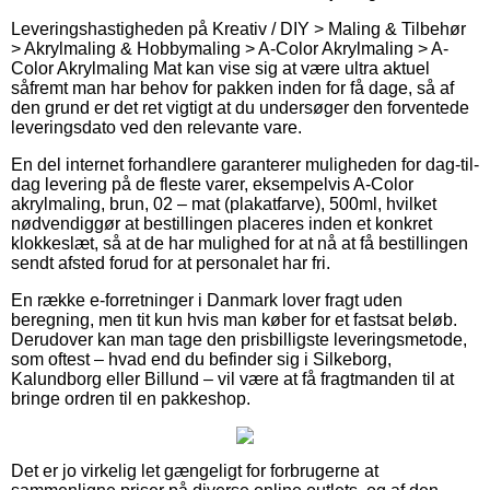
Leveringshastigheden på Kreativ / DIY > Maling & Tilbehør
> Akrylmaling & Hobbymaling > A-Color Akrylmaling > A-
Color Akrylmaling Mat kan vise sig at være ultra aktuel
såfremt man har behov for pakken inden for få dage, så af
den grund er det ret vigtigt at du undersøger den forventede
leveringsdato ved den relevante vare.
En del internet forhandlere garanterer muligheden for dag-til-
dag levering på de fleste varer, eksempelvis A-Color
akrylmaling, brun, 02 – mat (plakatfarve), 500ml, hvilket
nødvendiggør at bestillingen placeres inden et konkret
klokkeslæt, så at de har mulighed for at nå at få bestillingen
sendt afsted forud for at personalet har fri.
En række e-forretninger i Danmark lover fragt uden
beregning, men tit kun hvis man køber for et fastsat beløb.
Derudover kan man tage den prisbilligste leveringsmetode,
som oftest – hvad end du befinder sig i Silkeborg,
Kalundborg eller Billund – vil være at få fragtmanden til at
bringe ordren til en pakkeshop.
Det er jo virkelig let gængeligt for forbrugerne at