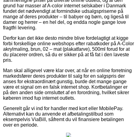
sammenligne priser på diverse online outlets, og af den
grund har masser af A-color internet selskaber i Danmark
fundet det nødvendigt at formindske udsalgspriserne på
mange af deres produkter – til babyer og børn, og ligeså til
damer og herrer – en hel del, og endda nogle gange love
fragtfri levering.
Derfor kan det ikke desto mindre blive fordelagtigt at kigge
forbi forskellige online webshops efter rabatkoder på A-Color
akrylmaling, brun, 02 – mat (plakatfarve), 500ml forud for at
du placerer ordren, så du er sikker på at få fat i den laveste
pris.
Man skal alligevel være klar over, at når en online forretning
markedsfører deres produkter til salg for en salgspris der
anses for ekstraordinært gunstig, burde det mange gange
være et signal om en falsk internet shop. Kortbetalinger er
på den anden side omsluttet af en forordning, hvilket sikrer
køberen imod fup internet outlets.
Generelt går vi ind for handler med kort eller MobilePay.
Alternativt kan du anvende et afbetalingstilbud som
eksempelvis ViaBill, såfremt du vil finansiere betalingen
over en periode.