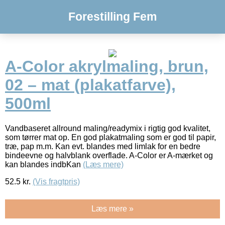
Forestilling Fem
A-Color akrylmaling, brun,
02 – mat (plakatfarve),
500ml
Vandbaseret allround maling/readymix i rigtig god kvalitet,
som tørrer mat op. En god plakatmaling som er god til papir,
træ, pap m.m. Kan evt. blandes med limlak for en bedre
bindeevne og halvblank overflade. A-Color er A-mærket og
kan blandes indbKan
(Læs mere)
52.5
kr.
(Vis fragtpris)
Læs mere »