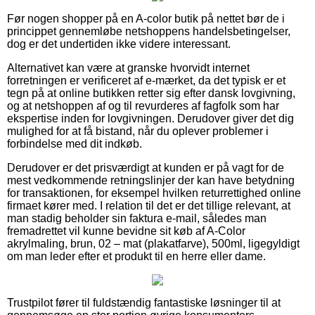
Før nogen shopper på en A-color butik på nettet bør de i
princippet gennemløbe netshoppens handelsbetingelser,
dog er det undertiden ikke videre interessant.
Alternativet kan være at granske hvorvidt internet
forretningen er verificeret af e-mærket, da det typisk er et
tegn på at online butikken retter sig efter dansk lovgivning,
og at netshoppen af og til revurderes af fagfolk som har
ekspertise inden for lovgivningen. Derudover giver det dig
mulighed for at få bistand, når du oplever problemer i
forbindelse med dit indkøb.
Derudover er det prisværdigt at kunden er på vagt for de
mest vedkommende retningslinjer der kan have betydning
for transaktionen, for eksempel hvilken returrettighed online
firmaet kører med. I relation til det er det tillige relevant, at
man stadig beholder sin faktura e-mail, således man
fremadrettet vil kunne bevidne sit køb af A-Color
akrylmaling, brun, 02 – mat (plakatfarve), 500ml, ligegyldigt
om man leder efter et produkt til en herre eller dame.
Trustpilot fører til fuldstændig fantastiske løsninger til at