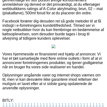
gennemsøge en stor portion øvrige konsumenters
anmeldelser og derved er det prisværdigt, at du eftersøger
webbutikkens ratings af A-Color akrylmaling, brun, 02 – mat
(plakatfarve), 500ml forud for at du placerer din ordre.
Facebook forærer dig desuden ret så gode metoder til at få
indsigt i e-forretningens kundetilfredshed. Tilmed ser vi
nogle netbutikker hvor du kan frembringe en bedømmelse af
købsoplevelsen, som desuden burde tages i brug til
afvejning af tidligere kunders oplevelser.
Vores hjemmeside er finansieret ved hjælp af annoncer. Vi
har et tæt samarbejde med flere online outlets i form af at vi
annoncerer forretningernes produkter, og tjener godtgørelse
når en bruger fra vores side realiserer en handel.
Oplysninger angående varer og internet shops værnes om
tit, men vi kan desværre ikke garantere imod rettelser der
muligvis er lavet efter at vi sidste gang opdaterede de
anvendte oplysninger.
BITLY:
1
1
1
1
1
1
1
1
1
1
1
1
1
1
1
1
1
1
1
1
1
1
1
1
1
1
1
1
1
1
1
1
1