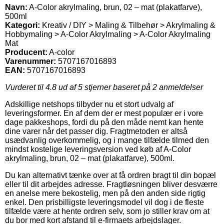
Navn:
A-Color akrylmaling, brun, 02 – mat (plakatfarve),
500ml
Kategori:
Kreativ / DIY > Maling & Tilbehør > Akrylmaling &
Hobbymaling > A-Color Akrylmaling > A-Color Akrylmaling
Mat
Producent:
A-color
Varenummer:
5707167016893
EAN:
5707167016893
Vurderet til
4.8
ud af 5 stjerner baseret på
2
anmeldelser
Adskillige netshops tilbyder nu et stort udvalg af
leveringsformer. En af dem der er mest populær er i vore
dage pakkeshops, fordi du på den måde nemt kan hente
dine varer når det passer dig. Fragtmetoden er altså
usædvanlig overkommelig, og i mange tilfælde tilmed den
mindst kostelige leveringsversion ved køb af A-Color
akrylmaling, brun, 02 – mat (plakatfarve), 500ml.
Du kan alternativt tænke over at få ordren bragt til din bopæl
eller til dit arbejdes adresse. Fragtløsningen bliver desværre
en anelse mere bekostelig, men på den anden side rigtig
enkel. Den prisbilligste leveringsmodel vil dog i de fleste
tilfælde være at hente ordren selv, som jo stiller krav om at
du bor med kort afstand til e-firmaets arbejdslager.