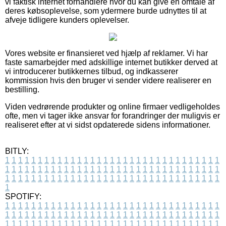
vi faktisk internet forhandlere hvor du kan give en omtale af
deres købsoplevelse, som ydermere burde udnyttes til at
afveje tidligere kunders oplevelser.
Vores website er finansieret ved hjælp af reklamer. Vi har
faste samarbejder med adskillige internet butikker derved at
vi introducerer butikkernes tilbud, og indkasserer
kommission hvis den bruger vi sender videre realiserer en
bestilling.
Viden vedrørende produkter og online firmaer vedligeholdes
ofte, men vi tager ikke ansvar for forandringer der muligvis er
realiseret efter at vi sidst opdaterede sidens informationer.
BITLY:
1
1
1
1
1
1
1
1
1
1
1
1
1
1
1
1
1
1
1
1
1
1
1
1
1
1
1
1
1
1
1
1
1
1
1
1
1
1
1
1
1
1
1
1
1
1
1
1
1
1
1
1
1
1
1
1
1
1
1
1
1
1
1
1
1
1
1
1
1
1
1
1
1
1
1
1
1
1
1
1
1
1
1
1
1
1
1
1
1
1
1
1
1
1
1
1
1
1
1
1
SPOTIFY:
1
1
1
1
1
1
1
1
1
1
1
1
1
1
1
1
1
1
1
1
1
1
1
1
1
1
1
1
1
1
1
1
1
1
1
1
1
1
1
1
1
1
1
1
1
1
1
1
1
1
1
1
1
1
1
1
1
1
1
1
1
1
1
1
1
1
1
1
1
1
1
1
1
1
1
1
1
1
1
1
1
1
1
1
1
1
1
1
1
1
1
1
1
1
1
1
1
1
1