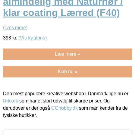
almindelig med Naturhør /
klar coating Lærred (F40)
(Læs mere)
393
kr.
(Vis fragtpris)
Læs mere »
Køb nu »
Den mest populære kreative webshop i Danmark lige nu er
Rito.dk
som har et stort udvalg til skarpe priser. Og
derudover er der også
CChobby.dk
som man kender fra de
fysiske butikker.