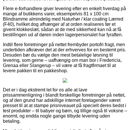
Flere e-forhandlere giver levering efter en enkelt hverdag på
mange af butikkens varer, eksempelvis 81 x 100 cm
Blindramme almindelig med Naturhør / klar coating Lærred
(F40), hvilket dog afhænger af at orden realiseres før et
givent klokkeslæt, sådan at de med sikkerhed kan nå at få
bestillingen ud af døren inden lagerpersonalet har fyraften.
Indtil flere forretninger på nettet frembyder portofri fragt, men
undertiden afkræver det at der erhverves for en bestemt pris.
Desuden bør du vælge den mest betalelige løsning til
levering, som gerne – uafhængig om man bor i Fredericia,
Grenaa eller Slangerup – vil være at få fragtfirmaet til at
levere pakken til en pakkeshop.
Det er i dag ekstremt let for os alle at lave
prissammenligning i blandt forskellige forretninger på nettet,
og af den grund har adskillige internet foretagender været
presset til at at stampe prisniveauet på specielt deres bedst i
test produkter – til babyer og børn, og tillige også til voksne –
enormt, og endda nogle gange tilbyde levering uden
betaling.