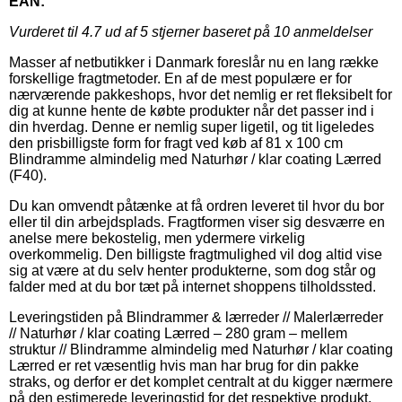
EAN:
Vurderet til
4.7
ud af 5 stjerner baseret på
10
anmeldelser
Masser af netbutikker i Danmark foreslår nu en lang række
forskellige fragtmetoder. En af de mest populære er for
nærværende pakkeshops, hvor det nemlig er ret fleksibelt for
dig at kunne hente de købte produkter når det passer ind i
din hverdag. Denne er nemlig super ligetil, og tit ligeledes
den prisbilligste form for fragt ved køb af 81 x 100 cm
Blindramme almindelig med Naturhør / klar coating Lærred
(F40).
Du kan omvendt påtænke at få ordren leveret til hvor du bor
eller til din arbejdsplads. Fragtformen viser sig desværre en
anelse mere bekostelig, men ydermere virkelig
overkommelig. Den billigste fragtmulighed vil dog altid vise
sig at være at du selv henter produkterne, som dog står og
falder med at du bor tæt på internet shoppens tilholdssted.
Leveringstiden på Blindrammer & lærreder // Malerlærreder
// Naturhør / klar coating Lærred – 280 gram – mellem
struktur // Blindramme almindelig med Naturhør / klar coating
Lærred er ret væsentlig hvis man har brug for din pakke
straks, og derfor er det komplet centralt at du kigger nærmere
på den estimerede leveringstid for det respektive produkt.