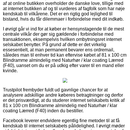
af at online butikken overholder de danske love, tillige med
at internet butikken af og til vurderes af fagfolk som har nøje
kendskab til vilkårene. Det er en rigtig god lejlighed til
bistand, hvis du får dilemmaer i forbindelse med dit indkøb.
I øvrigt går vi ind for at køber er hensynstagende til de mest
centrale vilkår der gør sig gældende i forbindelse med
transaktionen, eksempelvis hvilken ombytningsret internet
selskabet benytter. På grund af dette er det virkelig
essesentielt, at man permanent bevarer ens ordremail,
således man til enhver tid kan eftervise købet af 81 x 100 cm
Blindramme almindelig med Naturhør / klar coating Lærred
(F40), uanset om du er på udkig efter varer til en mand eller
kvinde.
Trustpilot frembyder fuldt ud gavnlige chancer for at
analysere adskillige andre køberes betragtninger og derfor
er det prisværdigt, at du studerer internet selskabets kritik af
81 x 100 cm Blindramme almindelig med Naturhør / klar
coating Lærred (F40) inden du bestiller.
Facebook leverer endvidere egentlig fine metoder til at få
kendskab til internet selskabets pålidelighed. I øvrigt møder