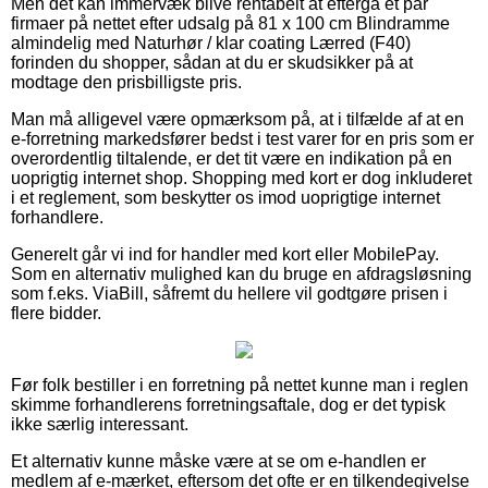
Men det kan immervæk blive rentabelt at eftergå et par
firmaer på nettet efter udsalg på 81 x 100 cm Blindramme
almindelig med Naturhør / klar coating Lærred (F40)
forinden du shopper, sådan at du er skudsikker på at
modtage den prisbilligste pris.
Man må alligevel være opmærksom på, at i tilfælde af at en
e-forretning markedsfører bedst i test varer for en pris som er
overordentlig tiltalende, er det tit være en indikation på en
uoprigtig internet shop. Shopping med kort er dog inkluderet
i et reglement, som beskytter os imod uoprigtige internet
forhandlere.
Generelt går vi ind for handler med kort eller MobilePay.
Som en alternativ mulighed kan du bruge en afdragsløsning
som f.eks. ViaBill, såfremt du hellere vil godtgøre prisen i
flere bidder.
Før folk bestiller i en forretning på nettet kunne man i reglen
skimme forhandlerens forretningsaftale, dog er det typisk
ikke særlig interessant.
Et alternativ kunne måske være at se om e-handlen er
medlem af e-mærket, eftersom det ofte er en tilkendegivelse