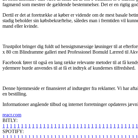
fagmænd som mestrer de gældende bestemmelser. Det er en rigtig god c
Dertil er det at foretrække at køber er vidende om de mest basale bet
stadig beholder sin købsbekræftelse, således man i fremtiden vil kun
mand eller kvinde.
Trustpilot bringer dig fuldt ud hensigtsmæssige løsninger til at efter
x 80 cm Blindramme galleri med Professionel Bomuld Lærred til Akvar
Facebook fører til også en lang række relevante metoder til at få kends
ydermere burde anvendes til at få et indtryk af kundernes tilfredshed.
Denne hjemmeside er finansieret af indtægter fra reklamer. Vi har afta
en bestilling.
Informationer angående tilbud og internet forretninger opdateres jævnli
reacr.com
BITLY:
1
1
1
1
1
1
1
1
1
1
1
1
1
1
1
1
1
1
1
1
1
1
1
1
1
1
1
1
1
1
1
1
1
1
1
1
1
SPOTIFY:
1
1
1
1
1
1
1
1
1
1
1
1
1
1
1
1
1
1
1
1
1
1
1
1
1
1
1
1
1
1
1
1
1
1
1
1
1