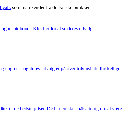
by.dk
som man kender fra de fysiske butikker.
og institutioner. Klik her for at se deres udvalg.
og engros – og deres udvalg er på over tolvtusinde forskellige
itet til de bedste priser. De har en klar målsætning om at være