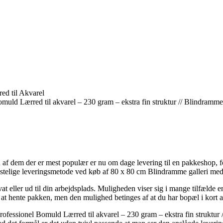
ed til Akvarel
muld Lærred til akvarel – 230 gram – ekstra fin struktur // Blindramm
n af dem der er mest populær er nu om dage levering til en pakkeshop, f
kostelige leveringsmetode ved køb af 80 x 80 cm Blindramme galleri me
ivat eller ud til din arbejdsplads. Muligheden viser sig i mange tilfælde 
 at hente pakken, men den mulighed betinges af at du har bopæl i kort af
rofessionel Bomuld Lærred til akvarel – 230 gram – ekstra fin struktur