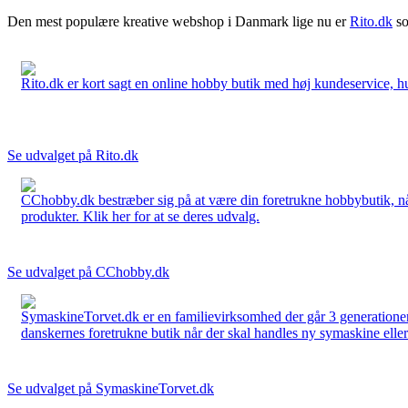
Den mest populære kreative webshop i Danmark lige nu er
Rito.dk
so
Rito.dk er kort sagt en online hobby butik med høj kundeservice, hurt
Se udvalget på Rito.dk
CChobby.dk bestræber sig på at være din foretrukne hobbybutik, når 
produkter. Klik her for at se deres udvalg.
Se udvalget på CChobby.dk
SymaskineTorvet.dk er en familievirksomhed der går 3 generationer t
danskernes foretrukne butik når der skal handles ny symaskine eller 
Se udvalget på SymaskineTorvet.dk