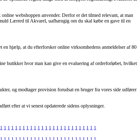
ik online webshoppen anvender. Derfor er det tilmed relevant, at man
muld Lærred til Akvarel, uafhængig om du skal købe en gave til en
et en hjælp, at du efterforsker online virksomhedens anmeldelser af 80
nline butikker hvor man kan give en evaluering af ordreforløbet, hvilket
ukter, og modtager provision forudsat en bruger fra vores side udfører
dført efter at vi senest opdaterede sidens oplysninger.
1
1
1
1
1
1
1
1
1
1
1
1
1
1
1
1
1
1
1
1
1
1
1
1
1
1
1
1
1
1
1
1
1
1
1
1
1
1
1
1
1
1
1
1
1
1
1
1
1
1
1
1