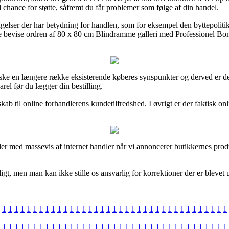
hance for støtte, såfremt du får problemer som følge af din handel.
ingelser der har betydning for handlen, som for eksempel den byttepolit
ne bevise ordren af 80 x 80 cm Blindramme galleri med Professionel Bo
forske en længere række eksisterende køberes synspunkter og derved er d
el før du lægger din bestilling.
kab til online forhandlerens kundetilfredshed. I øvrigt er der faktisk o
ler med massevis af internet handler når vi annoncerer butikkernes prod
gt, men man kan ikke stille os ansvarlig for korrektioner der er blevet u
1
1
1
1
1
1
1
1
1
1
1
1
1
1
1
1
1
1
1
1
1
1
1
1
1
1
1
1
1
1
1
1
1
1
1
1
1
1
1
1
1
1
1
1
1
1
1
1
1
1
1
1
1
1
1
1
1
1
1
1
1
1
1
1
1
1
1
1
1
1
1
1
1
1