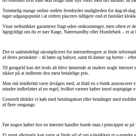
ret essentiel hvis man skal bruge dine nye varer med det samme, så med
Temmelig mange online outlets frembyder muligheden for dag-til-dag
tager udgangspunkt i at ordren placeres tidligere end et fastslået klokk
Visse netbutikker garanterer fragt uden omkostninger, men oftest er de
ligegyldigt om du er nær Køge, Nørresundby eller Humlebæk – er at få f
Det er ualmindeligt ukompliceret for internetbrugere at finde informat
af deres produkter – til børn og babyer, samt til damer og herrer – efte
Til gengæld kan det trods alt blive lønnende at studere nogle interne
sikker på at indhente den mest betalelige pris.
Man må imidlertid være årvågen med, at ifald en e-butik annoncerer e
mindre indbefattet af en regel, hvilket værner køber imod uoprigtige e
Generelt tilråder vi køb med betalingskort eller betalinger med mobile
af flere omgange.
Før nogen køber hos en internet handler burde man i princippet se på 
Et nemt alternativ kan være at finde ud af om e-butikken er e-mærke god