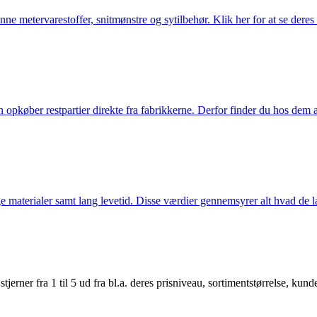
nne metervarestoffer, snitmønstre og sytilbehør. Klik her for at se deres
køber restpartier direkte fra fabrikkerne. Derfor finder du hos dem alti
 materialer samt lang levetid. Disse værdier gennemsyrer alt hvad de la
er fra 1 til 5 ud fra bl.a. deres prisniveau, sortimentstørrelse, kunde