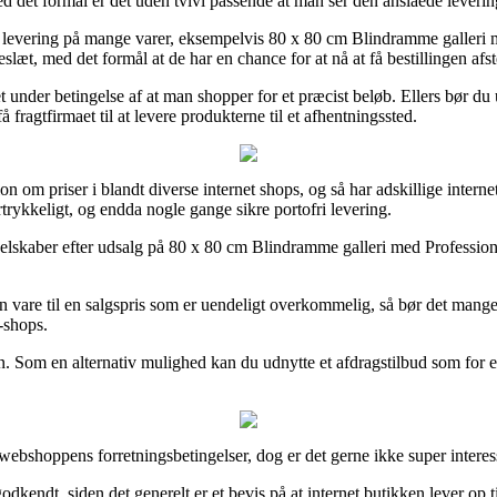
 det formål er det uden tvivl passende at man ser den anslåede levering
 levering på mange varer, eksempelvis 80 x 80 cm Blindramme galleri 
eslæt, med det formål at de har en chance for at nå at få bestillingen afs
t under betingelse af at man shopper for et præcist beløb. Ellers bør d
ragtfirmaet til at levere produkterne til et afhentningssted.
ion om priser i blandt diverse internet shops, og så har adskillige int
rtrykkeligt, og endda nogle gange sikre portofri levering.
t selskaber efter udsalg på 80 x 80 cm Blindramme galleri med Professi
n vare til en salgspris som er uendeligt overkommelig, så bør det mang
-shops.
n. Som en alternativ mulighed kan du udnytte et afdragstilbud som for ek
webshoppens forretningsbetingelser, dog er det gerne ikke super interes
kendt, siden det generelt er et bevis på at internet butikken lever op ti