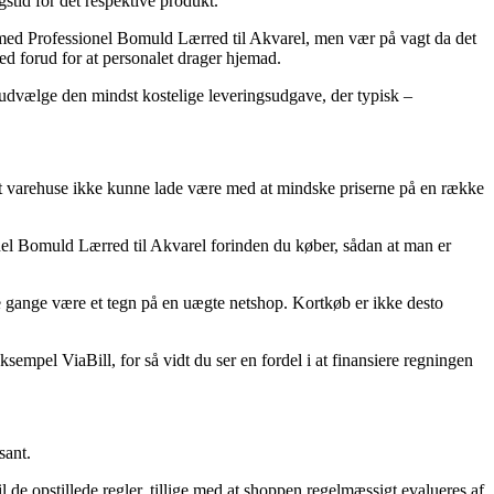
stid for det respektive produkt.
med Professionel Bomuld Lærred til Akvarel, men vær på vagt da det
ted forud for at personalet drager hjemad.
u udvælge den mindst kostelige leveringsudgave, der typisk –
ernet varehuse ikke kunne lade være med at mindske priserne på en række
onel Bomuld Lærred til Akvarel forinden du køber, sådan at man er
e gange være et tegn på en uægte netshop. Kortkøb er ikke desto
sempel ViaBill, for så vidt du ser en fordel i at finansiere regningen
sant.
l de opstillede regler, tillige med at shoppen regelmæssigt evalueres af