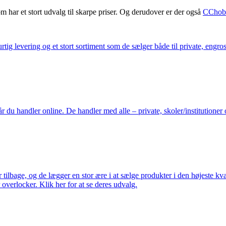
m har et stort udvalg til skarpe priser. Og derudover er der også
CChob
ig levering og et stort sortiment som de sælger både til private, engros 
du handler online. De handler med alle – private, skoler/institutioner 
ilbage, og de lægger en stor ære i at sælge produkter i den højeste kval
overlocker. Klik her for at se deres udvalg.