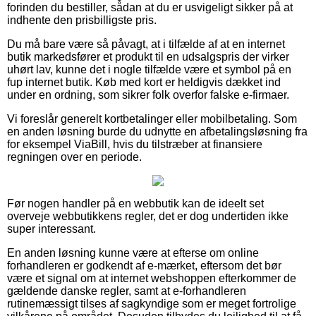
forinden du bestiller, sådan at du er usvigeligt sikker på at
indhente den prisbilligste pris.
Du må bare være så påvagt, at i tilfælde af at en internet
butik markedsfører et produkt til en udsalgspris der virker
uhørt lav, kunne det i nogle tilfælde være et symbol på en
fup internet butik. Køb med kort er heldigvis dækket ind
under en ordning, som sikrer folk overfor falske e-firmaer.
Vi foreslår generelt kortbetalinger eller mobilbetaling. Som
en anden løsning burde du udnytte en afbetalingsløsning fra
for eksempel ViaBill, hvis du tilstræber at finansiere
regningen over en periode.
Før nogen handler på en webbutik kan de ideelt set
overveje webbutikkens regler, det er dog undertiden ikke
super interessant.
En anden løsning kunne være at efterse om online
forhandleren er godkendt af e-mærket, eftersom det bør
være et signal om at internet webshoppen efterkommer de
gældende danske regler, samt at e-forhandleren
rutinemæssigt tilses af sagkyndige som er meget fortrolige