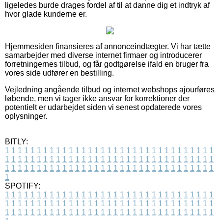
ligeledes burde drages fordel af til at danne dig et indtryk af
hvor glade kunderne er.
Hjemmesiden finansieres af annonceindtægter. Vi har tætte
samarbejder med diverse internet firmaer og introducerer
forretningernes tilbud, og får godtgørelse ifald en bruger fra
vores side udfører en bestilling.
Vejledning angående tilbud og internet webshops ajourføres
løbende, men vi tager ikke ansvar for korrektioner der
potentielt er udarbejdet siden vi senest opdaterede vores
oplysninger.
BITLY:
1
1
1
1
1
1
1
1
1
1
1
1
1
1
1
1
1
1
1
1
1
1
1
1
1
1
1
1
1
1
1
1
1
1
1
1
1
1
1
1
1
1
1
1
1
1
1
1
1
1
1
1
1
1
1
1
1
1
1
1
1
1
1
1
1
1
1
1
1
1
1
1
1
1
1
1
1
1
1
1
1
1
1
1
1
1
1
1
1
1
1
1
1
1
1
1
1
1
1
1
SPOTIFY:
1
1
1
1
1
1
1
1
1
1
1
1
1
1
1
1
1
1
1
1
1
1
1
1
1
1
1
1
1
1
1
1
1
1
1
1
1
1
1
1
1
1
1
1
1
1
1
1
1
1
1
1
1
1
1
1
1
1
1
1
1
1
1
1
1
1
1
1
1
1
1
1
1
1
1
1
1
1
1
1
1
1
1
1
1
1
1
1
1
1
1
1
1
1
1
1
1
1
1