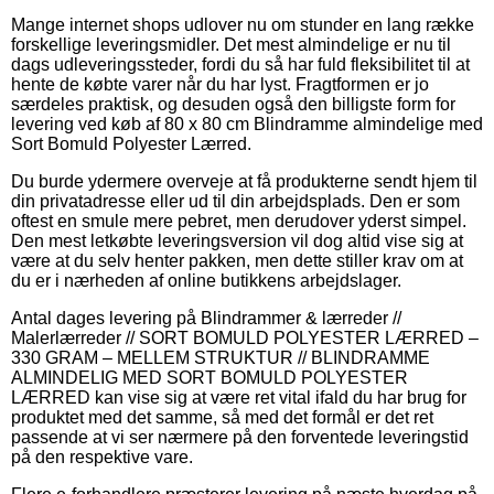
Mange internet shops udlover nu om stunder en lang række
forskellige leveringsmidler. Det mest almindelige er nu til
dags udleveringssteder, fordi du så har fuld fleksibilitet til at
hente de købte varer når du har lyst. Fragtformen er jo
særdeles praktisk, og desuden også den billigste form for
levering ved køb af 80 x 80 cm Blindramme almindelige med
Sort Bomuld Polyester Lærred.
Du burde ydermere overveje at få produkterne sendt hjem til
din privatadresse eller ud til din arbejdsplads. Den er som
oftest en smule mere pebret, men derudover yderst simpel.
Den mest letkøbte leveringsversion vil dog altid vise sig at
være at du selv henter pakken, men dette stiller krav om at
du er i nærheden af online butikkens arbejdslager.
Antal dages levering på Blindrammer & lærreder //
Malerlærreder // SORT BOMULD POLYESTER LÆRRED –
330 GRAM – MELLEM STRUKTUR // BLINDRAMME
ALMINDELIG MED SORT BOMULD POLYESTER
LÆRRED kan vise sig at være ret vital ifald du har brug for
produktet med det samme, så med det formål er det ret
passende at vi ser nærmere på den forventede leveringstid
på den respektive vare.