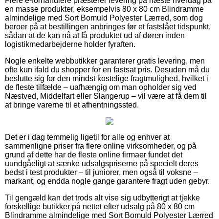
Flere e-forhandlere præsterer levering på næste hverdag på
en masse produkter, eksempelvis 80 x 80 cm Blindramme
almindelige med Sort Bomuld Polyester Lærred, som dog
beroer på at bestillingen anbringes før et fastslået tidspunkt,
sådan at de kan nå at få produktet ud af døren inden
logistikmedarbejderne holder fyraften.
Nogle enkelte webbutikker garanterer gratis levering, men
ofte kun ifald du shopper for en fastsat pris. Desuden må du
beslutte sig for den mindst kostelige fragtmulighed, hvilket i
de fleste tilfælde – uafhængig om man opholder sig ved
Næstved, Middelfart eller Slangerup – vil være at få dem til
at bringe varerne til et afhentningssted.
Det er i dag temmelig ligetil for alle og enhver at
sammenligne priser fra flere online virksomheder, og på
grund af dette har de fleste online firmaer fundet det
uundgåeligt at sænke udsalgspriserne på specielt deres
bedst i test produkter – til juniorer, men også til voksne –
markant, og endda nogle gange garantere fragt uden gebyr.
Til gengæld kan det trods alt vise sig udbytterigt at tjekke
forskellige butikker på nettet efter udsalg på 80 x 80 cm
Blindramme almindelige med Sort Bomuld Polyester Lærred