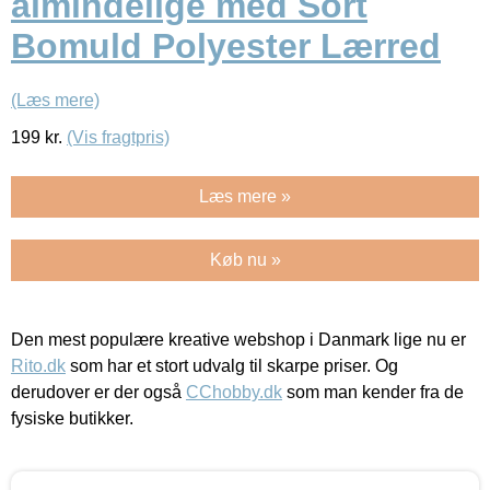
almindelige med Sort
Bomuld Polyester Lærred
(Læs mere)
199
kr.
(Vis fragtpris)
Læs mere »
Køb nu »
Den mest populære kreative webshop i Danmark lige nu er
Rito.dk
som har et stort udvalg til skarpe priser. Og
derudover er der også
CChobby.dk
som man kender fra de
fysiske butikker.