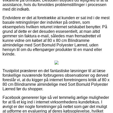
vilkårene på området. Desuden tilbydes du lejlighed til at få
assistance, hvis du forvoldes problemstillinger i processen
med dit indkøb.
Endvidere er det at foretrække at kunden er sat ind i de mest
basale retningslinjer der indvirker på ordren, som
eksempelvis hvilken returret internet selskabet benytter. På
grund af dette er det desuden essesentielt, at man altid
gemmer sin faktura e-mail, således man fremadrettet vil
kunne vidne om købet af 80 x 80 cm Blindramme
almindelige med Sort Bomuld Polyester Lærred, uden
hensyn til om du efterspørger produkter til en mand eller
kvinde.
Trustpilot præsterer en del fantastiske løsninger til at læse
forskellige nuværende forbrugeres observationer og derved
foreslår vi, at du kigger på internet forretningens kritik af 80 x
80 cm Blindramme almindelige med Sort Bomuld Polyester
Lærred før du shopper.
Facebook genererer lige så vel temmelig ærlige muligheder
for at få et kig ind i internet virksomhedens kundefokus. I
øvrigt er der nogle forretninger på nettet som gør det muligt
at udforme en evaluering af deres købsoplevelse, hvilket