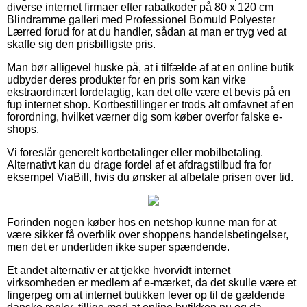
diverse internet firmaer efter rabatkoder på 80 x 120 cm
Blindramme galleri med Professionel Bomuld Polyester
Lærred forud for at du handler, sådan at man er tryg ved at
skaffe sig den prisbilligste pris.
Man bør alligevel huske på, at i tilfælde af at en online butik
udbyder deres produkter for en pris som kan virke
ekstraordinært fordelagtig, kan det ofte være et bevis på en
fup internet shop. Kortbestillinger er trods alt omfavnet af en
forordning, hvilket værner dig som køber overfor falske e-
shops.
Vi foreslår generelt kortbetalinger eller mobilbetaling.
Alternativt kan du drage fordel af et afdragstilbud fra for
eksempel ViaBill, hvis du ønsker at afbetale prisen over tid.
Forinden nogen køber hos en netshop kunne man for at
være sikker få overblik over shoppens handelsbetingelser,
men det er undertiden ikke super spændende.
Et andet alternativ er at tjekke hvorvidt internet
virksomheden er medlem af e-mærket, da det skulle være et
fingerpeg om at internet butikken lever op til de gældende