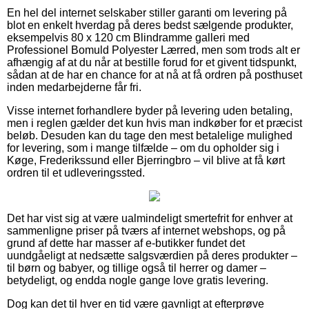
En hel del internet selskaber stiller garanti om levering på
blot en enkelt hverdag på deres bedst sælgende produkter,
eksempelvis 80 x 120 cm Blindramme galleri med
Professionel Bomuld Polyester Lærred, men som trods alt er
afhængig af at du når at bestille forud for et givent tidspunkt,
sådan at de har en chance for at nå at få ordren på posthuset
inden medarbejderne får fri.
Visse internet forhandlere byder på levering uden betaling,
men i reglen gælder det kun hvis man indkøber for et præcist
beløb. Desuden kan du tage den mest betalelige mulighed
for levering, som i mange tilfælde – om du opholder sig i
Køge, Frederikssund eller Bjerringbro – vil blive at få kørt
ordren til et udleveringssted.
Det har vist sig at være ualmindeligt smertefrit for enhver at
sammenligne priser på tværs af internet webshops, og på
grund af dette har masser af e-butikker fundet det
uundgåeligt at nedsætte salgsværdien på deres produkter –
til børn og babyer, og tillige også til herrer og damer –
betydeligt, og endda nogle gange love gratis levering.
Dog kan det til hver en tid være gavnligt at efterprøve