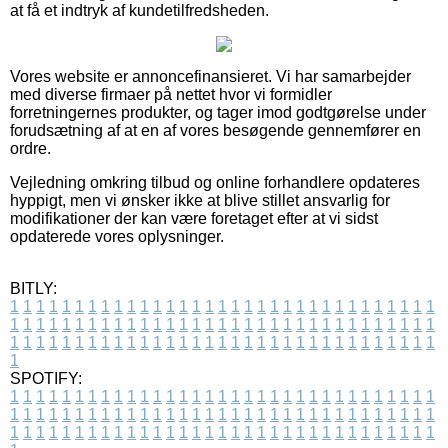
at få et indtryk af kundetilfredsheden.
Vores website er annoncefinansieret. Vi har samarbejder
med diverse firmaer på nettet hvor vi formidler
forretningernes produkter, og tager imod godtgørelse under
forudsætning af at en af vores besøgende gennemfører en
ordre.
Vejledning omkring tilbud og online forhandlere opdateres
hyppigt, men vi ønsker ikke at blive stillet ansvarlig for
modifikationer der kan være foretaget efter at vi sidst
opdaterede vores oplysninger.
BITLY:
1
1
1
1
1
1
1
1
1
1
1
1
1
1
1
1
1
1
1
1
1
1
1
1
1
1
1
1
1
1
1
1
1
1
1
1
1
1
1
1
1
1
1
1
1
1
1
1
1
1
1
1
1
1
1
1
1
1
1
1
1
1
1
1
1
1
1
1
1
1
1
1
1
1
1
1
1
1
1
1
1
1
1
1
1
1
1
1
1
1
1
1
1
1
1
1
1
1
1
1
SPOTIFY:
1
1
1
1
1
1
1
1
1
1
1
1
1
1
1
1
1
1
1
1
1
1
1
1
1
1
1
1
1
1
1
1
1
1
1
1
1
1
1
1
1
1
1
1
1
1
1
1
1
1
1
1
1
1
1
1
1
1
1
1
1
1
1
1
1
1
1
1
1
1
1
1
1
1
1
1
1
1
1
1
1
1
1
1
1
1
1
1
1
1
1
1
1
1
1
1
1
1
1