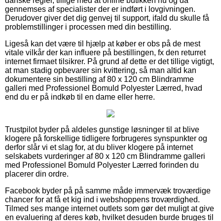
danske regler, tillige med at online butikken nu og da
gennemses af specialister der er indført i lovgivningen.
Derudover giver det dig genvej til support, ifald du skulle få
problemstillinger i processen med din bestilling.
Ligeså kan det være til hjælp at køber er obs på de mest
vitale vilkår der kan influere på bestillingen, fx den returret
internet firmaet tilsikrer. På grund af dette er det tillige vigtigt,
at man stadig opbevarer sin kvittering, så man altid kan
dokumentere sin bestilling af 80 x 120 cm Blindramme
galleri med Professionel Bomuld Polyester Lærred, hvad
end du er på indkøb til en dame eller herre.
Trustpilot byder på aldeles gunstige løsninger til at blive
klogere på forskellige tidligere forbrugeres synspunkter og
derfor slår vi et slag for, at du bliver klogere på internet
selskabets vurderinger af 80 x 120 cm Blindramme galleri
med Professionel Bomuld Polyester Lærred forinden du
placerer din ordre.
Facebook byder på på samme måde immervæk troværdige
chancer for at få et kig ind i webshoppens troværdighed.
Tilmed ses mange internet outlets som gør det muligt at give
en evaluering af deres køb, hvilket desuden burde bruges til