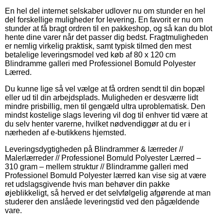
En hel del internet selskaber udlover nu om stunder en hel
del forskellige muligheder for levering. En favorit er nu om
stunder at få bragt ordren til en pakkeshop, og så kan du blot
hente dine varer når det passer dig bedst. Fragtmuligheden
er nemlig virkelig praktisk, samt typisk tilmed den mest
betalelige leveringsmodel ved køb af 80 x 120 cm
Blindramme galleri med Professionel Bomuld Polyester
Lærred.
Du kunne lige så vel vælge at få ordren sendt til din bopæl
eller ud til din arbejdsplads. Muligheden er desværre lidt
mindre prisbillig, men til gengæld ultra uproblematisk. Den
mindst kostelige slags levering vil dog til enhver tid være at
du selv henter varerne, hvilket nødvendiggør at du er i
nærheden af e-butikkens hjemsted.
Leveringsdygtigheden på Blindrammer & lærreder //
Malerlærreder // Professionel Bomuld Polyester Lærred –
310 gram – mellem struktur // Blindramme galleri med
Professionel Bomuld Polyester lærred kan vise sig at være
ret udslagsgivende hvis man behøver din pakke
øjeblikkeligt, så herved er det selvfølgelig afgørende at man
studerer den anslåede leveringstid ved den pågældende
vare.