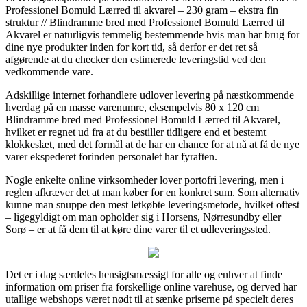
Professionel Bomuld Lærred til akvarel – 230 gram – ekstra fin
struktur // Blindramme bred med Professionel Bomuld Lærred til
Akvarel er naturligvis temmelig bestemmende hvis man har brug for
dine nye produkter inden for kort tid, så derfor er det ret så
afgørende at du checker den estimerede leveringstid ved den
vedkommende vare.
Adskillige internet forhandlere udlover levering på næstkommende
hverdag på en masse varenumre, eksempelvis 80 x 120 cm
Blindramme bred med Professionel Bomuld Lærred til Akvarel,
hvilket er regnet ud fra at du bestiller tidligere end et bestemt
klokkeslæt, med det formål at de har en chance for at nå at få de nye
varer ekspederet forinden personalet har fyraften.
Nogle enkelte online virksomheder lover portofri levering, men i
reglen afkræver det at man køber for en konkret sum. Som alternativ
kunne man snuppe den mest letkøbte leveringsmetode, hvilket oftest
– ligegyldigt om man opholder sig i Horsens, Nørresundby eller
Sorø – er at få dem til at køre dine varer til et udleveringssted.
Det er i dag særdeles hensigtsmæssigt for alle og enhver at finde
information om priser fra forskellige online varehuse, og derved har
utallige webshops været nødt til at sænke priserne på specielt deres