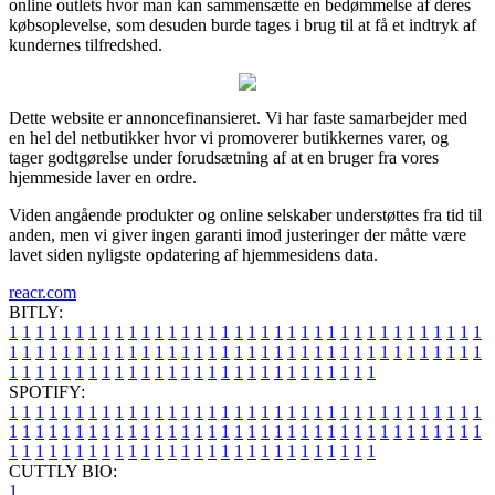
online outlets hvor man kan sammensætte en bedømmelse af deres
købsoplevelse, som desuden burde tages i brug til at få et indtryk af
kundernes tilfredshed.
Dette website er annoncefinansieret. Vi har faste samarbejder med
en hel del netbutikker hvor vi promoverer butikkernes varer, og
tager godtgørelse under forudsætning af at en bruger fra vores
hjemmeside laver en ordre.
Viden angående produkter og online selskaber understøttes fra tid til
anden, men vi giver ingen garanti imod justeringer der måtte være
lavet siden nyligste opdatering af hjemmesidens data.
reacr.com
BITLY:
1
1
1
1
1
1
1
1
1
1
1
1
1
1
1
1
1
1
1
1
1
1
1
1
1
1
1
1
1
1
1
1
1
1
1
1
1
1
1
1
1
1
1
1
1
1
1
1
1
1
1
1
1
1
1
1
1
1
1
1
1
1
1
1
1
1
1
1
1
1
1
1
1
1
1
1
1
1
1
1
1
1
1
1
1
1
1
1
1
1
1
1
1
1
1
1
1
1
1
1
SPOTIFY:
1
1
1
1
1
1
1
1
1
1
1
1
1
1
1
1
1
1
1
1
1
1
1
1
1
1
1
1
1
1
1
1
1
1
1
1
1
1
1
1
1
1
1
1
1
1
1
1
1
1
1
1
1
1
1
1
1
1
1
1
1
1
1
1
1
1
1
1
1
1
1
1
1
1
1
1
1
1
1
1
1
1
1
1
1
1
1
1
1
1
1
1
1
1
1
1
1
1
1
1
CUTTLY BIO:
1