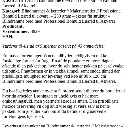
Navn:
80 x 120 cm Blindramme bred med Professionel Bomuld
Lærred til Akvarel
Kategori:
Blindrammer & lærreder // Malerlærreder // Professionel
Bomuld Lærred til akvarel – 230 gram – ekstra fin struktur //
Blindramme bred med Professionel Bomuld Lærred til Akvarel
Producent:
Varenummer:
3829
EAN:
Vurderet til
4.1
ud af 5 stjerner baseret på
43
anmeldelser
En masse forretninger på nettet tilbyder heldigvis en række
forskellige former for fragt. En af de populære er i vore dage at
afsende til en pakkeshop, hvor du selv henter pakken på et selvvalgt
tidspunkt. Fragtformen er jo vældig simpel, samt endda tilmed den
prisbilligste mulighed for levering ved køb af 80 x 120 cm
Blindramme bred med Professionel Bomuld Lærred til Akvarel.
Du bør ligeledes tænke over at få ordren sendt til hvor du bor eller til
hvor du arbejder. Løsningen er uheldigvis et hak mere
omkostningsfuld, men ydermere særdeles smart. Den prisbilligste
metode til levering vil dog altid vise sig at være selv at hente
pakken, som jo stiller krav om at du befinder dig nærved e-
forretningens hjemsted.
Leveringstidspunktet på Blindrammer & lærreder // Malerlærreder //