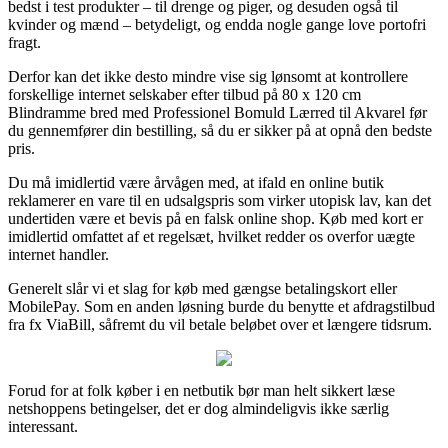
bedst i test produkter – til drenge og piger, og desuden også til
kvinder og mænd – betydeligt, og endda nogle gange love portofri
fragt.
Derfor kan det ikke desto mindre vise sig lønsomt at kontrollere
forskellige internet selskaber efter tilbud på 80 x 120 cm
Blindramme bred med Professionel Bomuld Lærred til Akvarel før
du gennemfører din bestilling, så du er sikker på at opnå den bedste
pris.
Du må imidlertid være årvågen med, at ifald en online butik
reklamerer en vare til en udsalgspris som virker utopisk lav, kan det
undertiden være et bevis på en falsk online shop. Køb med kort er
imidlertid omfattet af et regelsæt, hvilket redder os overfor uægte
internet handler.
Generelt slår vi et slag for køb med gængse betalingskort eller
MobilePay. Som en anden løsning burde du benytte et afdragstilbud
fra fx ViaBill, såfremt du vil betale beløbet over et længere tidsrum.
Forud for at folk køber i en netbutik bør man helt sikkert læse
netshoppens betingelser, det er dog almindeligvis ikke særlig
interessant.