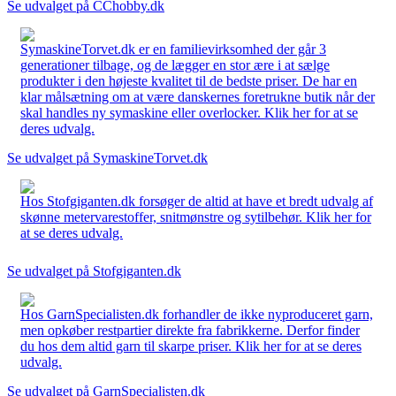
Se udvalget på CChobby.dk
SymaskineTorvet.dk er en familievirksomhed der går 3
generationer tilbage, og de lægger en stor ære i at sælge
produkter i den højeste kvalitet til de bedste priser. De har en
klar målsætning om at være danskernes foretrukne butik når der
skal handles ny symaskine eller overlocker. Klik her for at se
deres udvalg.
Se udvalget på SymaskineTorvet.dk
Hos Stofgiganten.dk forsøger de altid at have et bredt udvalg af
skønne metervarestoffer, snitmønstre og sytilbehør. Klik her for
at se deres udvalg.
Se udvalget på Stofgiganten.dk
Hos GarnSpecialisten.dk forhandler de ikke nyproduceret garn,
men opkøber restpartier direkte fra fabrikkerne. Derfor finder
du hos dem altid garn til skarpe priser. Klik her for at se deres
udvalg.
Se udvalget på GarnSpecialisten.dk