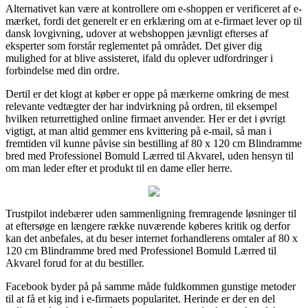
Alternativet kan være at kontrollere om e-shoppen er verificeret af e-
mærket, fordi det generelt er en erklæring om at e-firmaet lever op til
dansk lovgivning, udover at webshoppen jævnligt efterses af
eksperter som forstår reglementet på området. Det giver dig
mulighed for at blive assisteret, ifald du oplever udfordringer i
forbindelse med din ordre.
Dertil er det klogt at køber er oppe på mærkerne omkring de mest
relevante vedtægter der har indvirkning på ordren, til eksempel
hvilken returrettighed online firmaet anvender. Her er det i øvrigt
vigtigt, at man altid gemmer ens kvittering på e-mail, så man i
fremtiden vil kunne påvise sin bestilling af 80 x 120 cm Blindramme
bred med Professionel Bomuld Lærred til Akvarel, uden hensyn til
om man leder efter et produkt til en dame eller herre.
Trustpilot indebærer uden sammenligning fremragende løsninger til
at eftersøge en længere række nuværende køberes kritik og derfor
kan det anbefales, at du beser internet forhandlerens omtaler af 80 x
120 cm Blindramme bred med Professionel Bomuld Lærred til
Akvarel forud for at du bestiller.
Facebook byder på på samme måde fuldkommen gunstige metoder
til at få et kig ind i e-firmaets popularitet. Herinde er der en del