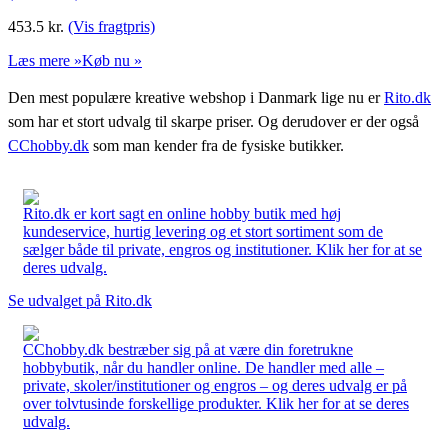
453.5
kr.
(Vis fragtpris)
Læs mere »
Køb nu »
Den mest populære kreative webshop i Danmark lige nu er
Rito.dk
som har et stort udvalg til skarpe priser. Og derudover er der også
CChobby.dk
som man kender fra de fysiske butikker.
Rito.dk er kort sagt en online hobby butik med høj
kundeservice, hurtig levering og et stort sortiment som de
sælger både til private, engros og institutioner. Klik her for at se
deres udvalg.
Se udvalget på Rito.dk
CChobby.dk bestræber sig på at være din foretrukne
hobbybutik, når du handler online. De handler med alle –
private, skoler/institutioner og engros – og deres udvalg er på
over tolvtusinde forskellige produkter. Klik her for at se deres
udvalg.