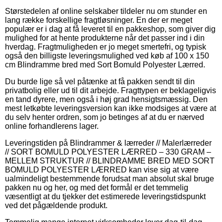
Størstedelen af online selskaber tildeler nu om stunder en
lang række forskellige fragtløsninger. En der er meget
populær er i dag at få leveret til en pakkeshop, som giver dig
mulighed for at hente produkterne når det passer ind i din
hverdag. Fragtmuligheden er jo meget smertefri, og typisk
også den billigste leveringsmulighed ved køb af 100 x 150
cm Blindramme bred med Sort Bomuld Polyester Lærred.
Du burde lige så vel påtænke at få pakken sendt til din
privatbolig eller ud til dit arbejde. Fragttypen er beklageligvis
en tand dyrere, men også i høj grad hensigtsmæssig. Den
mest letkøbte leveringsversion kan ikke modsiges at være at
du selv henter ordren, som jo betinges af at du er nærved
online forhandlerens lager.
Leveringstiden på Blindrammer & lærreder // Malerlærreder
// SORT BOMULD POLYESTER LÆRRED – 330 GRAM –
MELLEM STRUKTUR // BLINDRAMME BRED MED SORT
BOMULD POLYESTER LÆRRED kan vise sig at være
ualmindeligt bestemmende forudsat man absolut skal bruge
pakken nu og her, og med det formål er det temmelig
væsentligt at du tjekker det estimerede leveringstidspunkt
ved det pågældende produkt.