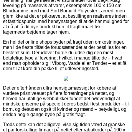
Temmelig mange internet virksomheder lover dag-til-dag
levering på massevis af varer, eksempelvis 100 x 150 cm
Blindramme bred med Sort Bomuld Polyester Lærred, men
glem ikke at det er påkrævet at bestillingen realiseres inden
et fast tidspunkt, med hensynstagen til at de har mulighed for
at nå at få dit nye produkt hen til fragtfirmaet før
lagermedarbejderne tager hjem.
En hel del online shops byder på fragt uden omkostninger,
men i de fleste tilfælde forudsætter det at der bestilles for en
bestemt sum. Derudover burde du udse dig den mest
betalelige type af levering, hvilket i mange tilfælde – hvad
end man opholder sig i Viborg, Varde eller Tønder – er at få
dem til at køre din pakke til et udleveringssted.
Det er efterhånden ultra hensigtsmæssigt for købere at
vurdere prisniveauet på flere forretninger på nettet, og
herved har utallige webbutikker fundet det nødvendigt at
mindske priserne på specielt deres bedst i test produkter – til
børn, og desuden også til kvinder og mænd – betydeligt, og
endda nogle gange byde på gratis fragt.
Trods dette kan det alligevel vise sig tiden værd at granske
et par forskellige firmaer på nettet efter rabatkoder på 100 x