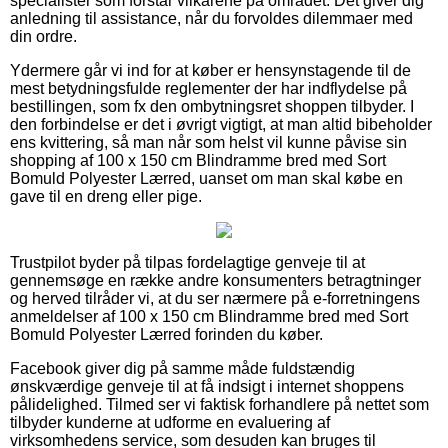
specialister som forstår vilkårene på området. Det giver dig
anledning til assistance, når du forvoldes dilemmaer med
din ordre.
Ydermere går vi ind for at køber er hensynstagende til de
mest betydningsfulde reglementer der har indflydelse på
bestillingen, som fx den ombytningsret shoppen tilbyder. I
den forbindelse er det i øvrigt vigtigt, at man altid bibeholder
ens kvittering, så man når som helst vil kunne påvise sin
shopping af 100 x 150 cm Blindramme bred med Sort
Bomuld Polyester Lærred, uanset om man skal købe en
gave til en dreng eller pige.
Trustpilot byder på tilpas fordelagtige genveje til at
gennemsøge en række andre konsumenters betragtninger
og herved tilråder vi, at du ser nærmere på e-forretningens
anmeldelser af 100 x 150 cm Blindramme bred med Sort
Bomuld Polyester Lærred forinden du køber.
Facebook giver dig på samme måde fuldstændig
ønskværdige genveje til at få indsigt i internet shoppens
pålidelighed. Tilmed ser vi faktisk forhandlere på nettet som
tilbyder kunderne at udforme en evaluering af
virksomhedens service, som desuden kan bruges til