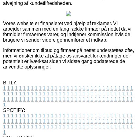
afvejning af kundetilfredsheden.
Vores website er finansieret ved hjælp af reklamer. Vi
arbejder sammen med en lang række firmaer på nettet da vi
formidler firmaernes varer, og indtjener kommission hvis de
brugere vi sender videre gennemfører et indkøb.
Informationer om tilbud og firmaer på nettet understøttes ofte,
men vi ønsker ikke at påtage os ansvaret for ændringer der
potentielt er iværksat siden vi sidste gang opdaterede de
anvendte oplysninger.
BITLY:
1
1
1
1
1
1
1
1
1
1
1
1
1
1
1
1
1
1
1
1
1
1
1
1
1
1
1
1
1
1
1
1
1
1
1
1
1
1
1
1
1
1
1
1
1
1
1
1
1
1
1
1
1
1
1
1
1
1
1
1
1
1
1
1
1
1
1
1
1
1
1
1
1
1
1
1
1
1
1
1
1
1
1
1
1
1
1
1
1
1
1
1
1
1
1
1
1
1
1
1
SPOTIFY:
1
1
1
1
1
1
1
1
1
1
1
1
1
1
1
1
1
1
1
1
1
1
1
1
1
1
1
1
1
1
1
1
1
1
1
1
1
1
1
1
1
1
1
1
1
1
1
1
1
1
1
1
1
1
1
1
1
1
1
1
1
1
1
1
1
1
1
1
1
1
1
1
1
1
1
1
1
1
1
1
1
1
1
1
1
1
1
1
1
1
1
1
1
1
1
1
1
1
1
1