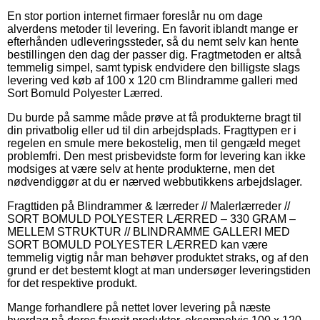
En stor portion internet firmaer foreslår nu om dage
alverdens metoder til levering. En favorit iblandt mange er
efterhånden udleveringssteder, så du nemt selv kan hente
bestillingen den dag der passer dig. Fragtmetoden er altså
temmelig simpel, samt typisk endvidere den billigste slags
levering ved køb af 100 x 120 cm Blindramme galleri med
Sort Bomuld Polyester Lærred.
Du burde på samme måde prøve at få produkterne bragt til
din privatbolig eller ud til din arbejdsplads. Fragttypen er i
regelen en smule mere bekostelig, men til gengæld meget
problemfri. Den mest prisbevidste form for levering kan ikke
modsiges at være selv at hente produkterne, men det
nødvendiggør at du er nærved webbutikkens arbejdslager.
Fragttiden på Blindrammer & lærreder // Malerlærreder //
SORT BOMULD POLYESTER LÆRRED – 330 GRAM –
MELLEM STRUKTUR // BLINDRAMME GALLERI MED
SORT BOMULD POLYESTER LÆRRED kan være
temmelig vigtig når man behøver produktet straks, og af den
grund er det bestemt klogt at man undersøger leveringstiden
for det respektive produkt.
Mange forhandlere på nettet lover levering på næste