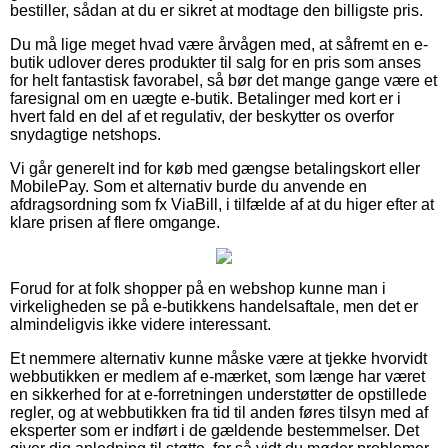
bestiller, sådan at du er sikret at modtage den billigste pris.
Du må lige meget hvad være årvågen med, at såfremt en e-
butik udlover deres produkter til salg for en pris som anses
for helt fantastisk favorabel, så bør det mange gange være et
faresignal om en uægte e-butik. Betalinger med kort er i
hvert fald en del af et regulativ, der beskytter os overfor
snydagtige netshops.
Vi går generelt ind for køb med gængse betalingskort eller
MobilePay. Som et alternativ burde du anvende en
afdragsordning som fx ViaBill, i tilfælde af at du higer efter at
klare prisen af flere omgange.
Forud for at folk shopper på en webshop kunne man i
virkeligheden se på e-butikkens handelsaftale, men det er
almindeligvis ikke videre interessant.
Et nemmere alternativ kunne måske være at tjekke hvorvidt
webbutikken er medlem af e-mærket, som længe har været
en sikkerhed for at e-forretningen understøtter de opstillede
regler, og at webbutikken fra tid til anden føres tilsyn med af
eksperter som er indført i de gældende bestemmelser. Det