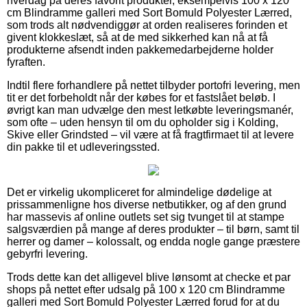
hverdag på deres favorit produkter, eksempelvis 100 x 120
cm Blindramme galleri med Sort Bomuld Polyester Lærred,
som trods alt nødvendiggør at orden realiseres forinden et
givent klokkeslæt, så at de med sikkerhed kan nå at få
produkterne afsendt inden pakkemedarbejderne holder
fyraften.
Indtil flere forhandlere på nettet tilbyder portofri levering, men
tit er det forbeholdt når der købes for et fastslået beløb. I
øvrigt kan man udvælge den mest letkøbte leveringsmanér,
som ofte – uden hensyn til om du opholder sig i Kolding,
Skive eller Grindsted – vil være at få fragtfirmaet til at levere
din pakke til et udleveringssted.
Det er virkelig ukompliceret for almindelige dødelige at
prissammenligne hos diverse netbutikker, og af den grund
har massevis af online outlets set sig tvunget til at stampe
salgsværdien på mange af deres produkter – til børn, samt til
herrer og damer – kolossalt, og endda nogle gange præstere
gebyrfri levering.
Trods dette kan det alligevel blive lønsomt at checke et par
shops på nettet efter udsalg på 100 x 120 cm Blindramme
galleri med Sort Bomuld Polyester Lærred forud for at du