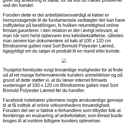
giver dig anledning til støtte, for så vidt du møder problemer
ved din handel.
Foruden dette er det anbefalelsesværdigt at køber er
hensynstagende til de fundamentale vedtægter der kan have
indflydelse på bestillingen, fx hvilken returrettighed online
firmaet garanterer. I den relation er det i øvrigt relevant, at
man når som helst opbevarer ens købsbekræftelse, således
man senere kan dokumentere sit køb af 100 x 120 cm
Blindramme galleri med Sort Bomuld Polyester Lærred,
ligegyldigt om du søger et produkt til en mand eller kvinde.
Trustpilot frembyder evigt troværdige muligheder for at finde
ud af ret mange forhenværende kunders anmeldelser og på
grund af dette støtter vi, at du læser internet firmaets
vurderinger af 100 x 120 cm Blindramme galleri med Sort
Bomuld Polyester Lærred før du handler.
Facebook indebærer ydermere nogle ønskværdige genveje
til at få indtryk af online virksomhedens troværdighed.
Foruden det ser vi faktisk e-forhandlere som tilbyder folk at
frembringe en evaluering af ordreforløbet, som tilmed burde
bruges til at vurdere tidligere kunders oplevelser.